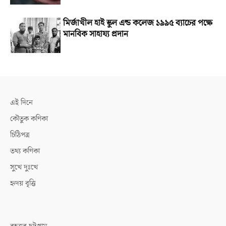
মির্জাখীল হাই স্কুল এন্ড কলেজ ১৯৯৫ ব্যাচের পক্ষে
মানবিক সাহায্য প্রদান
এই দিনে
কৌতুক কণিকা
চিঠিপত্র
তথ্য কণিকা
সুখে দুঃখে
হৃদয় বৃত্তি