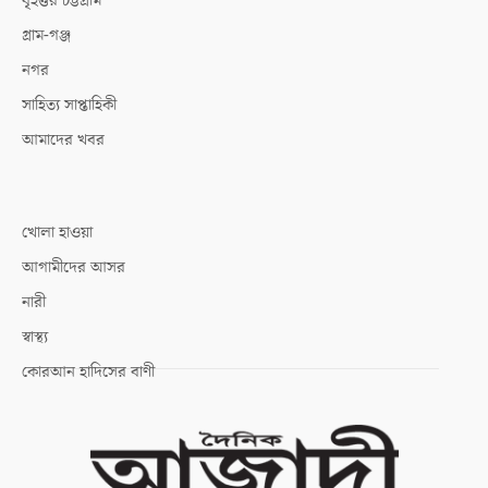
বৃহত্তর চট্টগ্রাম
গ্রাম-গঞ্জ
নগর
সাহিত্য সাপ্তাহিকী
আমাদের খবর
খোলা হাওয়া
আগামীদের আসর
নারী
স্বাস্থ্য
কোরআন হাদিসের বাণী