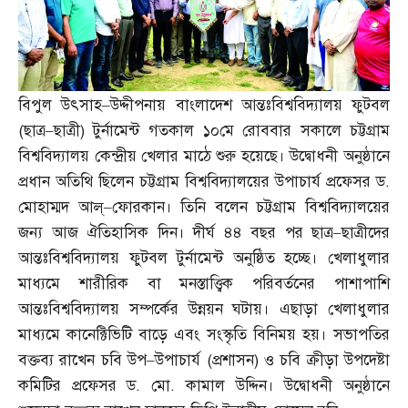
বিপুল উৎসাহ
–
উদ্দীপনায় বাংলাদেশ আন্তঃবিশ্ববিদ্যালয় ফুটবল
(
ছাত্র
–
ছাত্রী
)
টুর্নামেন্ট গতকাল ১০মে রোববার সকালে চট্টগ্রাম
বিশ্ববিদ্যালয় কেন্দ্রীয় খেলার মাঠে শুরু হয়েছে। উদ্বোধনী অনুষ্ঠানে
প্রধান অতিথি ছিলেন চট্টগ্রাম বিশ্ববিদ্যালয়ের উপাচার্য প্রফেসর ড
.
মোহাম্মদ আল্‌
–
ফোরকান। তিনি বলেন চট্টগ্রাম বিশ্ববিদ্যালয়ের
জন্য আজ ঐতিহাসিক দিন। দীর্ঘ ৪৪ বছর পর ছাত্র
–
ছাত্রীদের
আন্তঃবিশ্ববিদ্যালয় ফুটবল টুর্নামেন্ট অনুষ্ঠিত হচ্ছে। খেলাধুলার
মাধ্যমে শারীরিক বা মনস্তাত্ত্বিক পরিবর্তনের পাশাপাশি
আন্তঃবিশ্ববিদ্যালয় সম্পর্কের উন্নয়ন ঘটায়। এছাড়া খেলাধুলার
মাধ্যমে কানেক্টিভিটি বাড়ে এবং সংস্কৃতি বিনিময় হয়। সভাপতির
বক্তব্য রাখেন চবি উপ
–
উপাচার্য
(
প্রশাসন
)
ও চবি ক্রীড়া উপদেষ্টা
কমিটির প্রফেসর ড
.
মো
.
কামাল উদ্দিন। উদ্বোধনী অনুষ্ঠানে