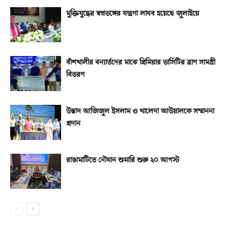
মুক্তিযুদ্ধের স্বপ্নভঙ্গের যন্ত্রণা লাঘব হয়েছে জুলাইয়ে
বাঁশখালীর বন্যার্তদের মাঝে প্রিমিয়ার ভার্সিটির ত্রাণ সামগ্রী
বিতরণ
উস্তাদ আজিজুল ইসলাম ও খালেদা আউয়ালকে সম্মাননা
প্রদান
রাঙামাটিতে নৌযান শুমারি শুরু ২০ আগস্ট