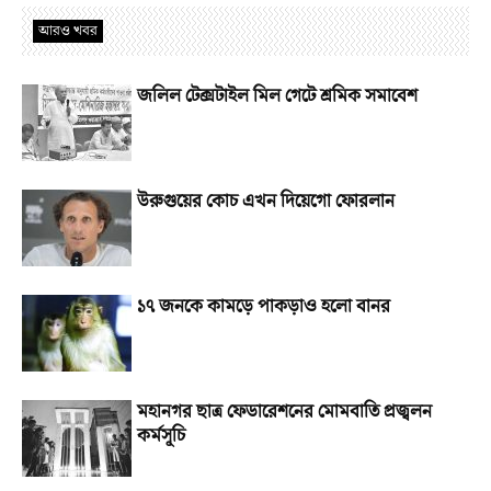
আরও খবর
জলিল টেক্সটাইল মিল গেটে শ্রমিক সমাবেশ
উরুগুয়ের কোচ এখন দিয়েগো ফোরলান
১৭ জনকে কামড়ে পাকড়াও হলো বানর
মহানগর ছাত্র ফেডারেশনের মোমবাতি প্রজ্বলন
কর্মসূচি