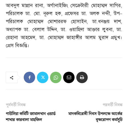
আবদুল মান্নান রানা
,
অর্গানাইজিং সেক্রেটারী মোহাম্মদ সাগির
,
পরিচালক ডা
.
মো
.
নূরুল হক
,
প্রফেসর ডা
.
অলক নন্দী
,
উপ
–
পরিচালক মোহাম্মদ মোশাররফ হোসাইন
,
ডা
.
ধনঞ্জয় দাশ
,
অধ্যাপক ডা
.
বেলাল উদ্দিন
,
ডা
.
ওয়াহিদা আক্তার লুবনা
,
ডা
.
রেহানা আহমেদ
,
ডা
.
মোহাম্মদ জাহাঙ্গীর আলম মুরাদ প্রমুখ।
প্রেস বিজ্ঞপ্তি।
পূর্ববর্তী নিবন্ধ
পরবর্তী নিবন্ধ
গাউসিয়া কমিটি জামালখান ওয়ার্ড
মাদকবিরোধী দিবস উপলক্ষে আর্কের
শাখার কারবালা মাহফিল
বৃক্ষরোপণ কর্মসূচি