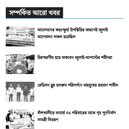
সম্পর্কিত আরো খবর
আলেমদের স্বতঃস্ফূর্ত উপস্থিতির কারণেই জুলাই
আন্দোলন সফল হয়েছিল
চিরস্মরণীয় হয়ে থাকবেন জুলাই-আগস্টের শহীদরা
রেডিসন ব্লুর হলরুম পরিদর্শনে মাহবুবের রহমান শামীম
বাঁশখালীতে বন্যার্ত ৩২ পরিবারের মাঝে গৃহ পুননির্মাণ
সামগ্রী বিতরণ