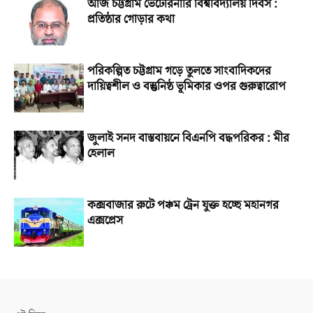
আজ চট্টগ্রাম ভেটেরিনারি বিশ্ববিদ্যালয় দিবস :
প্রতিষ্ঠার গোড়ার কথা
পরিকল্পিত চট্টগ্রাম গড়ে তুলতে সাংবাদিকদের
দায়িত্বশীল ও বস্তুনিষ্ঠ ভূমিকার ওপর গুরুত্বারোপ
জুলাই সনদ বাস্তবায়নে বিএনপি বদ্ধপরিকর : মীর
হেলাল
কক্সবাজার রুটে পঞ্চম ট্রেন যুক্ত হচ্ছে মহানগর
এক্সপ্রেস