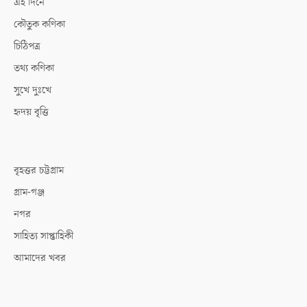
এই দিনে
কৌতুক কণিকা
চিঠিপত্র
তথ্য কণিকা
সুখে দুঃখে
হৃদয় বৃত্তি
বৃহত্তর চট্টগ্রাম
গ্রাম-গঞ্জ
নগর
সাহিত্য সাপ্তাহিকী
আমাদের খবর