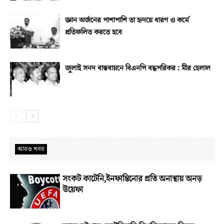
জ্ঞান অর্জনের পাশাপাশি তা হৃদয়ে ধারণ ও কর্মে
প্রতিফলিত করতে হবে
জুলাই সনদ বাস্তবায়নে বিএনপি বদ্ধপরিকর : মীর হেলাল
আরও খবর
সংকট কাটেনি,ইনফান্তিনোর প্রতি অনাস্থায় অনড়
উয়েফা