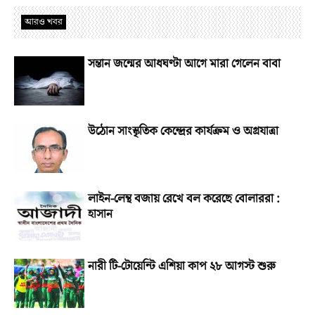
আরও খবর
সন্তান জন্মের আধঘণ্টা আগে মারা গেলেন বাবা
উঠোন সাংস্কৃতিক কেন্দ্রের কার্যক্রম ও অগ্রযাত্রা
লাইন-লেন্থ বজায় রেখে বল করেছে বোলাররা :
হাসান
নারী টি-টোয়েন্টি এশিয়া কাপ ২৮ আগস্ট শুরু