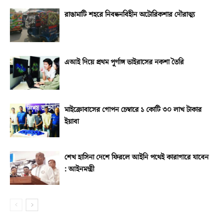
রাঙামাটি শহরে নিবন্ধনবিহীন অটোরিকশার দৌরাত্ম্য
এআই দিয়ে প্রথম পূর্ণাঙ্গ ভাইরাসের নকশা তৈরি
মাইক্রোবাসের গোপন চেম্বারে ১ কোটি ৩০ লাখ টাকার
ইয়াবা
শেখ হাসিনা দেশে ফিরলে আইনি পথেই কারাগারে যাবেন
: আইনমন্ত্রী