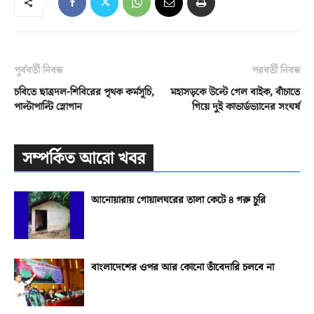
পূর্ববর্তী নিবন্ধ
পরবর্তী নিবন্ধ
চবিতে ছাত্রদল-শিবিরের পৃথক কর্মসূচি,
মহাসড়কে উল্টে গেল বাইক, বাঁচাতে
পাল্টাপাল্টি স্লোগান
গিয়ে দুই কাভার্ডভ্যানের সংঘর্ষ
সম্পর্কিত আরো খবর
আনোয়ারায় গোয়ালঘরের তালা কেটে ৪ গরু চুরি
বাংলাদেশের ওপর আর কোনো তাঁবেদারি চলবে না