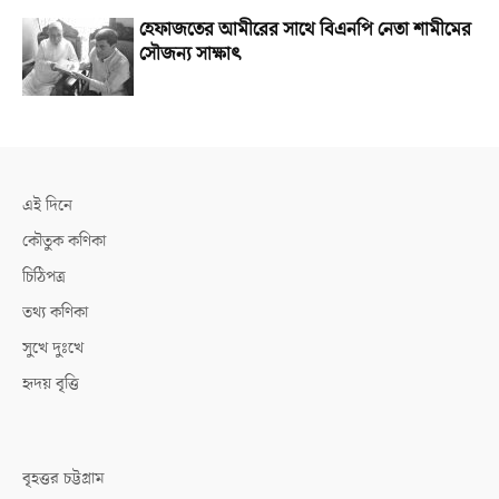
হেফাজতের আমীরের সাথে বিএনপি নেতা শামীমের
সৌজন্য সাক্ষাৎ
এই দিনে
কৌতুক কণিকা
চিঠিপত্র
তথ্য কণিকা
সুখে দুঃখে
হৃদয় বৃত্তি
বৃহত্তর চট্টগ্রাম