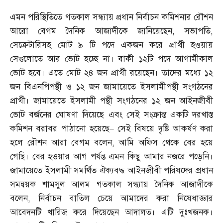
এমন পরিস্থিতিতে গতকাল সন্ধ্যায় প্রধান নির্বাচন কমিশনার রৌশন
আরো বেগম দৈনিক আজাদীকে জানিয়েছেন
,
সভাপতি
,
সেক্রেটারিসহ মোট ৯ টি পদে একজন করে প্রার্থী হওয়ায়
সেগুলোতে আর ভোট হচ্ছে না। বাকী ১২টি পদে আগামীকাল
ভোট হবে। এতে মোট ২৪ জন প্রার্থী রয়েছেন। তাদের মধ্যে ১২
জন বিএনপিপন্থী ও ১২ জন জামায়েতে ইসলামীপন্থী সংগঠনের
প্রার্থী। জামায়েতে ইসলামী পন্থী সংগঠনের ১২ জন আইনজীবী
ভোট বর্জনের ঘোষণা দিয়েছে এবং সেই সংক্রান্ত একটি দরখাস্ত
কমিশন বরাবর পাঠানো হয়েছে
–
সেই বিষয়ে দৃষ্টি আকর্ষণ করা
হলে রৌশন আরা বেগম বলেন
,
আমি অফিস থেকে বের হয়ে
গেছি। বের হওয়ার আগ পর্যন্ত এমন কিছু আমার নজরে পড়েনি।
জামায়েতে ইসলামী সমর্থিত ঐক্যবদ্ধ আইনজীবী পরিষদের প্রধান
সমন্বয়ক শামসুল আলম গতকাল সন্ধ্যায় দৈনিক আজাদীকে
বলেন
,
নির্বাচন বাতিল চেয়ে আমাদের করা নিষেধাজ্ঞার
আবেদনটি খারিজ করে দিয়েছেন আদালত। এটি দুঃখজনক।