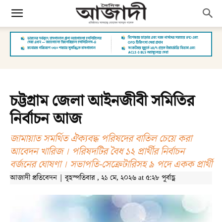
চট্টগ্রাম জেলা আইনজীবী সমিতির
নির্বাচন আজ
জামায়াত সমর্থিত ঐক্যবদ্ধ পরিষদের বাতিল চেয়ে করা
আবেদন খারিজ । পরিষদটির বৈধ ১২ প্রার্থীর নির্বাচন
বর্জনের ঘোষণা । সভাপতি-সেক্রেটারিসহ ৯ পদে একক প্রার্থী
আজাদী প্রতিবেদন | বৃহস্পতিবার , ২১ মে, ২০২৬ at ৫:২৮ পূর্বাহ্ণ