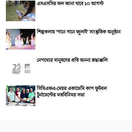
এসএসসির ফল জানা যাবে ১০ আগস্ট
শিল্পকলায় ‘গানে গানে জুলাই’ সাংস্কৃতিক অনুষ্ঠান
নেপথ্যের মানুষদের প্রতি অনন্য শ্রদ্ধাঞ্জলি
সিডিএফএ-মেয়র একাডেমি কাপ ফুটবল
টুর্নামেন্টের মতবিনিময় সভা