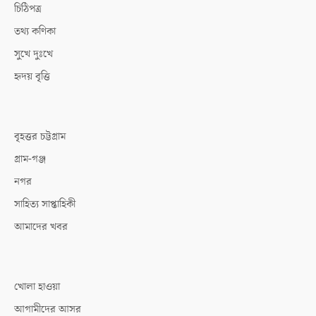
চিঠিপত্র
তথ্য কণিকা
সুখে দুঃখে
হৃদয় বৃত্তি
বৃহত্তর চট্টগ্রাম
গ্রাম-গঞ্জ
নগর
সাহিত্য সাপ্তাহিকী
আমাদের খবর
খোলা হাওয়া
আগামীদের আসর