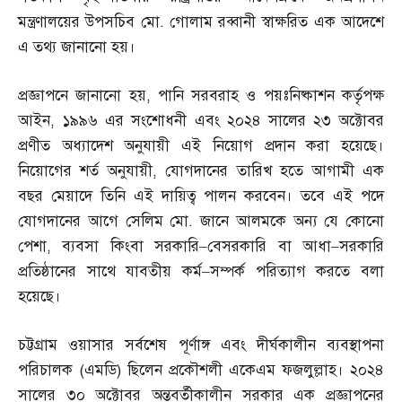
মন্ত্রণালয়ের উপসচিব মো
.
গোলাম রব্বানী স্বাক্ষরিত এক আদেশে
এ তথ্য জানানো হয়।
প্রজ্ঞাপনে জানানো হয়
,
পানি সরবরাহ ও পয়ঃনিষ্কাশন কর্তৃপক্ষ
আইন
,
১৯৯৬ এর সংশোধনী এবং ২০২৪ সালের ২৩ অক্টোবর
প্রণীত অধ্যাদেশ অনুযায়ী এই নিয়োগ প্রদান করা হয়েছে।
নিয়োগের শর্ত অনুযায়ী
,
যোগদানের তারিখ হতে আগামী এক
বছর মেয়াদে তিনি এই দায়িত্ব পালন করবেন। তবে এই পদে
যোগদানের আগে সেলিম মো
.
জানে আলমকে অন্য যে কোনো
পেশা
,
ব্যবসা কিংবা সরকারি
–
বেসরকারি বা আধা
–
সরকারি
প্রতিষ্ঠানের সাথে যাবতীয় কর্ম
–
সম্পর্ক পরিত্যাগ করতে বলা
হয়েছে।
চট্টগ্রাম ওয়াসার সর্বশেষ পূর্ণাঙ্গ এবং দীর্ঘকালীন ব্যবস্থাপনা
পরিচালক
(
এমডি
)
ছিলেন প্রকৌশলী একেএম ফজলুল্লাহ। ২০২৪
সালের ৩০ অক্টোবর অন্তবর্তীকালীন সরকার এক প্রজ্ঞাপনের