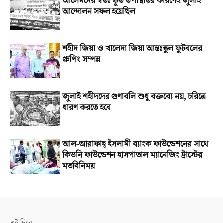
আলেমদের স্বতঃস্ফূর্ত উপস্থিতির কারণেই জুলাই
আন্দোলন সফল হয়েছিল
শহীদ জিয়া ও খালেদা জিয়া আন্তঃস্কুল ফুটবলের
গ্রুপিং সম্পন্ন
জুলাই শহীদদের গুণাবলি শুধু বক্তব্যে নয়, চরিত্রে
ধারণ করতে হবে
আল-আরাফাহ্‌ ইসলামী ব্যাংক ফাউন্ডেশনের সাথে
কিডনি ফাউন্ডেশন হাসপাতাল ম্যানেজিং ট্রাস্টের
মতবিনিময়
এই দিনে