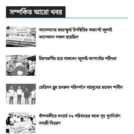
সম্পর্কিত আরো খবর
আলেমদের স্বতঃস্ফূর্ত উপস্থিতির কারণেই জুলাই
আন্দোলন সফল হয়েছিল
চিরস্মরণীয় হয়ে থাকবেন জুলাই-আগস্টের শহীদরা
রেডিসন ব্লুর হলরুম পরিদর্শনে মাহবুবের রহমান শামীম
বাঁশখালীতে বন্যার্ত ৩২ পরিবারের মাঝে গৃহ পুননির্মাণ
সামগ্রী বিতরণ