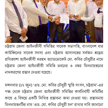
চট্টগ্রাম জেলা আইনজীবী সমিতির সাবেক সভাপতি, বাংলাদেশ বার
কাউন্সিলের সাবেক সদস্য এবং চট্টগ্রাম আদালতের সর্বজন শ্রদ্ধেয়
প্রথিতযশা আইনজীবী মরহুম অ্যাডভোকেট মো. কবির চৌধুরীর নামে
চট্টগ্রাম জেলা আইনজীবী সমিতি ভবনের ৩ নম্বর মিলনায়তনের
নামকরণের প্রস্তাব দেওয়া হয়েছে।
মঙ্গলবার (১৭ জুন) ‘এড. মো. কবির চৌধুরী স্মৃতি সংসদ, চট্টগ্রাম’-এর
পক্ষ থেকে চট্টগ্রাম জেলা আইনজীবী সমিতির কার্যনির্বাহী কমিটির
কাছে এ বিষয়ে একটি লিখিত প্রস্তাবনা জমা দেওয়া হয়। প্রস্তাবনায়
মিলনায়তনটির নাম ‘এড. মো. কবির চৌধুরী হল’ রাখার দাবি জানানো