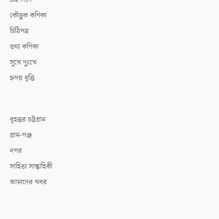
কৌতুক কণিকা
চিঠিপত্র
তথ্য কণিকা
সুখে দুঃখে
হৃদয় বৃত্তি
বৃহত্তর চট্টগ্রাম
গ্রাম-গঞ্জ
নগর
সাহিত্য সাপ্তাহিকী
আমাদের খবর