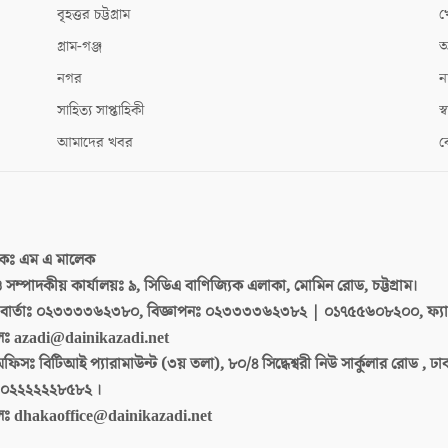
বৃহত্তর চট্টগ্রাম
খ
গ্রাম-গঞ্জ
আ
নগর
ন
সাহিত্য সাপ্তাহিকী
স্ব
আমাদের খবর
ক
দকঃ
এম এ মালেক
 ও সম্পাদকীয় কার্যালয়ঃ
৯, সিডিএ বাণিজ্যিক এলাকা, মোমিন রোড, চট্টগ্রাম।
ার্তাঃ
০২৩৩৩৩৬২৩৮০, বিজ্ঞাপনঃ ০২৩৩৩৩৬২৩৮২ | ০১৭৫৫৬০৮২০০, ফ্য
লঃ
azadi@dainikazadi.net
অফিসঃ
বিটিআই প্যারামাউন্ট (৩য় তলা), ৮০/৪ সিদ্ধেশ্বরী নিউ সার্কুলার রোড , ঢ
০২২২২২২৮৫৮২ ।
লঃ
dhakaoffice@dainikazadi.net