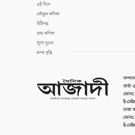
এই দিনে
কৌতুক কণিকা
চিঠিপত্র
তথ্য কণিকা
সুখে দুঃখে
হৃদয় বৃত্তি
সম্পা
বার্তা
ফোনঃ ব
ই-মেই
ঢাকা 
ফোনঃ
ই-মেই