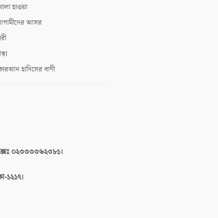
োলা হাওয়া
গামীদের আসর
ারী
াস্থ্য
োরআন হাদিসের বাণী
াক্সঃ ০২৩৩৩৩৬২৩৮১।
াকা-১২১৭।