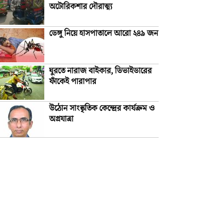
অটোরিকশার দৌরাত্ম্য
ডেঙ্গু নিয়ে হাসপাতালে আরো ২৪৯ জন
ঘুরতে নারাজ বাইকার, ডিভাইডারের
ফাঁকেই পারাপার
উঠোন সাংস্কৃতিক কেন্দ্রের কার্যক্রম ও
অগ্রযাত্রা