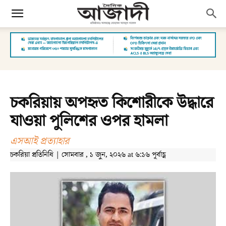
চকরিয়ায় অপহৃত কিশোরীকে উদ্ধারে
যাওয়া পুলিশের ওপর হামলা
এসআই প্রত্যাহার
চকরিয়া প্রতিনিধি | সোমবার , ১ জুন, ২০২৬ at ৬:১৬ পূর্বাহ্ণ