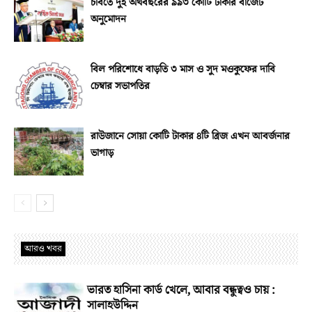
চবিতে দুই অর্থবছরের ৯৯৩ কোটি টাকার বাজেট
অনুমোদন
বিল পরিশোধে বাড়তি ৩ মাস ও সুদ মওকুফের দাবি
চেম্বার সভাপতির
রাউজানে সোয়া কোটি টাকার ৪টি ব্রিজ এখন আবর্জনার
ভাগাড়
আরও খবর
ভারত হাসিনা কার্ড খেলে, আবার বন্ধুত্বও চায় :
সালাহউদ্দিন