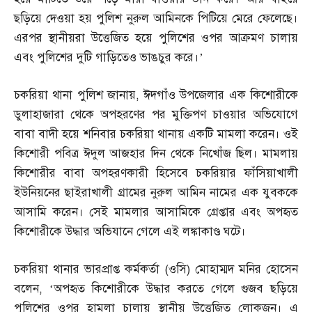
ছড়িয়ে দেওয়া হয় পুলিশ নুরুল আমিনকে পিটিয়ে মেরে ফেলেছে।
এরপর স্থানীয়রা উত্তেজিত হয়ে পুলিশের ওপর আক্রমণ চালায়
এবং পুলিশের দুটি গাড়িতেও ভাঙচুর করে।’
চকরিয়া থানা পুলিশ জানায়
,
ঈদগাঁও উপজেলার এক কিশোরীকে
ডুলাহাজারা থেকে অপহরণের পর মুক্তিপণ চাওয়ার অভিযোগে
বাবা বাদী হয়ে শনিবার চকরিয়া থানায় একটি মামলা করেন। ওই
কিশোরী পবিত্র ঈদুল আজহার দিন থেকে নিখোঁজ ছিল। মামলায়
কিশোরীর বাবা অপহরণকারী হিসেবে চকরিয়ার ফাঁসিয়াখালী
ইউনিয়নের ছাইরাখালী গ্রামের নুরুল আমিন নামের এক যুবককে
আসামি করেন। সেই মামলার আসামিকে গ্রেপ্তার এবং অপহৃত
কিশোরীকে উদ্ধার অভিযানে গেলে এই লঙ্কাকাণ্ড ঘটে।
চকরিয়া থানার ভারপ্রাপ্ত কর্মকর্তা
(
ওসি
)
মোহাম্মদ মনির হোসেন
বলেন
, ‘
অপহৃত কিশোরীকে উদ্ধার করতে গেলে গুজব ছড়িয়ে
পুলিশের ওপর হামলা চালায় স্থানীয় উত্তেজিত লোকজন। এ