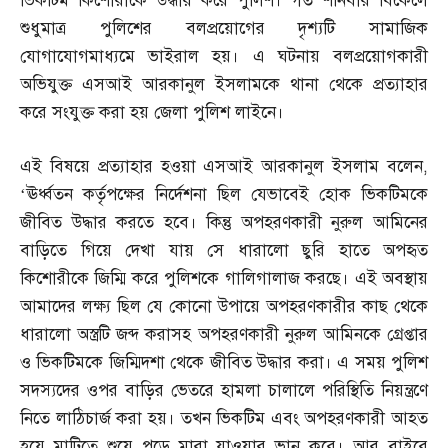
ভিকটিম কিশোরীকে উদ্ধার করে পুলিশ। গত শনিবার বিকেলে
শুধুমাত্র পুলিশের বলপ্রয়োগের দৃশ্যটি সামাজিক
যোগাযোগমাধ্যমে ভাইরাল হয়। এ ঘটনায় বলপ্রয়োগকারী
অভিযুক্ত এসআই আরকানুল ইসলামকে থানা থেকে প্রত্যাহার
করে সংযুক্ত করা হয় জেলা পুলিশ লাইনে।
এই বিষয়ে প্রত্যাহার হওয়া এসআই আরকানুল ইসলাম বলেন
,
‘
ঊর্ধ্বতন কর্তৃপক্ষের নির্দেশনা ছিল যেভাবেই হোক ভিকটিমকে
জীবিত উদ্ধার করতে হবে। কিন্তু অপহরণকারী নুরুল আমিনের
বাড়িতে গিয়ে দেখা যায় সে ধারালো ছুরি হাতে অপহৃত
কিশোরীকে জিম্মি করে পুলিশকে গালিগালাজ করছে। এই অবস্থায়
আমাদের লক্ষ্য ছিল যে কোনো উপায়ে অপহরণকারীর কাছ থেকে
ধারালো অস্ত্রটি জব্দ করাসহ অপহরণকারী নুরুল আমিনকে গ্রেপ্তার
ও ভিকটিমকে জিম্মিদশা থেকে জীবিত উদ্ধার করা। এ সময় পুলিশ
সদস্যদের ওপর বাড়ির ভেতরে হামলা চালালে পরিস্থিতি নিয়ন্ত্রণে
নিতে লাঠিচার্জ করা হয়। তখন ভিকটিম এবং অপহরণকারী আহত
হয়ে মাটিতে শুয়ে পড়ে মারা যাওয়ার ভান করে। আর বাইরে