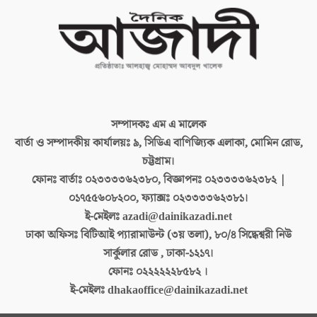
সম্পাদকঃ
এম এ মালেক
বার্তা ও সম্পাদকীয় কার্যালয়ঃ
৯, সিডিএ বাণিজ্যিক এলাকা, মোমিন রোড,
চট্টগ্রাম।
ফোনঃ বার্তাঃ
০২৩৩৩৩৬২৩৮০, বিজ্ঞাপনঃ ০২৩৩৩৩৬২৩৮২ |
০১৭৫৫৬০৮২০০, ফ্যাক্সঃ ০২৩৩৩৩৬২৩৮১।
ই-মেইলঃ
azadi@dainikazadi.net
ঢাকা অফিসঃ
বিটিআই প্যারামাউন্ট (৩য় তলা), ৮০/৪ সিদ্ধেশ্বরী নিউ
সার্কুলার রোড , ঢাকা-১২১৭।
ফোনঃ
০২২২২২২৮৫৮২ ।
ই-মেইলঃ
dhakaoffice@dainikazadi.net