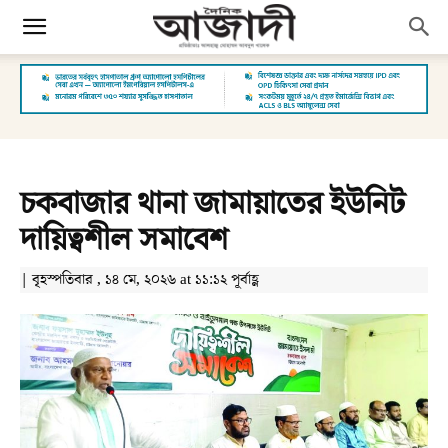
চকবাজার থানা জামায়াতের ইউনিট
দায়িত্বশীল সমাবেশ
| বৃহস্পতিবার , ১৪ মে, ২০২৬ at ১১:১২ পূর্বাহ্ণ