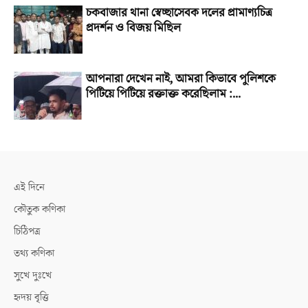
চকবাজার থানা স্বেচ্ছাসেবক দলের প্রামাণ্যচিত্র
প্রদর্শন ও বিজয় মিছিল
আপনারা দেখেন নাই, আমরা কিভাবে পুলিশকে
পিটিয়ে পিটিয়ে রক্তাক্ত করেছিলাম :...
এই দিনে
কৌতুক কণিকা
চিঠিপত্র
তথ্য কণিকা
সুখে দুঃখে
হৃদয় বৃত্তি