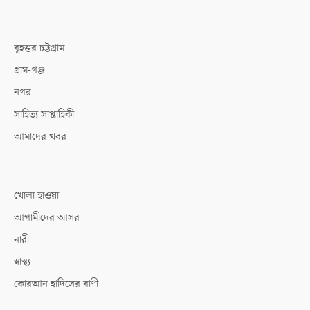
বৃহত্তর চট্টগ্রাম
গ্রাম-গঞ্জ
নগর
সাহিত্য সাপ্তাহিকী
আমাদের খবর
খোলা হাওয়া
আগামীদের আসর
নারী
স্বাস্থ্য
কোরআন হাদিসের বাণী