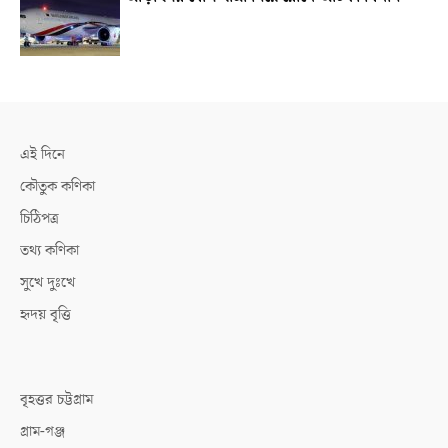
এই দিনে
কৌতুক কণিকা
চিঠিপত্র
তথ্য কণিকা
সুখে দুঃখে
হৃদয় বৃত্তি
বৃহত্তর চট্টগ্রাম
গ্রাম-গঞ্জ