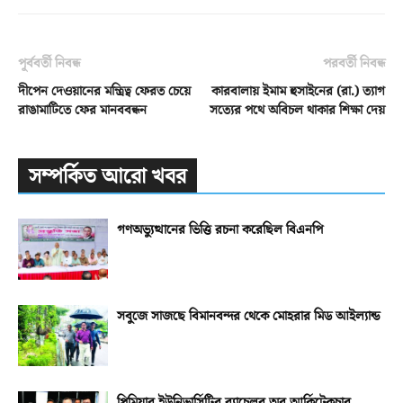
পূর্ববর্তী নিবন্ধ
পরবর্তী নিবন্ধ
দীপেন দেওয়ানের মন্ত্রিত্ব ফেরত চেয়ে
কারবালায় ইমাম হুসাইনের (রা.) ত্যাগ
রাঙামাটিতে ফের মানববন্ধন
সত্যের পথে অবিচল থাকার শিক্ষা দেয়
সম্পর্কিত আরো খবর
গণঅভ্যুত্থানের ভিত্তি রচনা করেছিল বিএনপি
সবুজে সাজছে বিমানবন্দর থেকে মোহরার মিড আইল্যান্ড
প্রিমিয়ার ইউনিভার্সিটির ব্যাচেলর অব আর্কিটেকচার