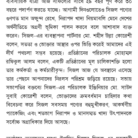
ব্যবসায়িক যাত্রা আজ সাফল্যের সাথে ২৯ বছর পূর্ণ করে ৩০
বছরে পদার্পণ করতে যাচ্ছে। আগামী দিনগুলোতেও সিজল পণ্যের
গুণগত মান অক্ষুণ্ন রেখে
,
নিরাপদ খাদ্য নিয়মাবলি মেনে দেশের
অর্থনীতিতে অগ্রণী ভূমিকা পালন করবে বলে আশাবাদ ব্যক্ত
করেন। সিজল
–
এর ব্যবস্থাপনা পার্টনার মো
.
শহীদ উল্লা কোরেশী
বলেন
,
সততা ও ভোক্তার আস্থার ওপর ভিত্তি করেই আমাদের এই
দীর্ঘ পথচলা সম্ভব হয়েছে। প্রতিষ্ঠানের পরিচালক মোহাম্মদ
রফিকুল আলম বলেন
,
একটি প্রতিষ্ঠানের মূল চালিকাশক্তি হলো
তার কর্মকর্তা ও কর্মচারীবৃন্দ। সিজল আজ যে অবস্থানে এসেছে
তার পেছনে আপনাদের নিরলস পরিশ্রম জড়িয়ে রয়েছে। সভায়
সভাপতির বক্তব্যে সিজল
–
এর পরিচালক ইঞ্জিনিয়ার মো
.
সাউদ
সুবাই কোরেশী বলেন
,
ভোক্তাদের ক্রমবর্ধমান চাহিদার কথা
বিবেচনা করে সিজল সবসময় পণ্যের বহুমুখীকরণ
,
আকর্ষণীয়
প্যাকেজিং এবং শতভাগ নিরাপদ ও মানসম্মত খাদ্য উৎপাদনকে
সর্বোচ্চ অগ্রাধিকার দিয়ে আসছে।