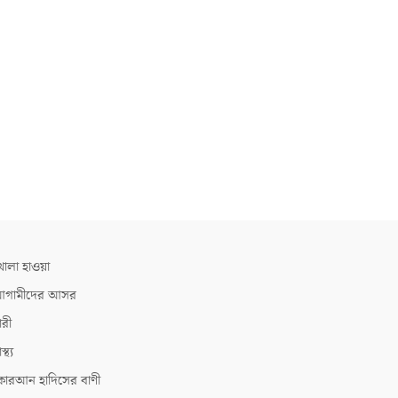
োলা হাওয়া
গামীদের আসর
ারী
াস্থ্য
োরআন হাদিসের বাণী