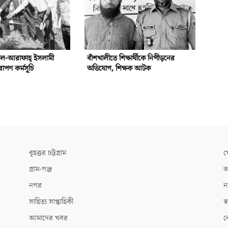
আল-আরাফাহ্‌ ইসলামী
বাঁশখালীতে শিক্ষার্থীকে নিপীড়নের
রোপণ কর্মসূচি
অভিযোগ, শিক্ষক আটক
বৃহত্তর চট্টগ্রাম
খ
গ্রাম-গঞ্জ
আ
নগর
ন
সাহিত্য সাপ্তাহিকী
স্ব
আমাদের খবর
ক