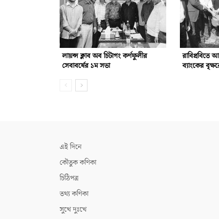
লায়ন্স ক্লাব অব চিটাগং কর্ণফুলীর
রাবিপ্রবিতে 
সেবাবর্ষের ১ম সভা
ব্যাংকের বৃক্ষ
এই দিনে
কৌতুক কণিকা
চিঠিপত্র
তথ্য কণিকা
সুখে দুঃখে