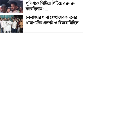
পুলিশকে পিটিয়ে পিটিয়ে রক্তাক্ত
করেছিলাম :...
চকবাজার থানা স্বেচ্ছাসেবক দলের
প্রামাণ্যচিত্র প্রদর্শন ও বিজয় মিছিল