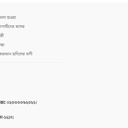
োলা হাওয়া
গামীদের আসর
ারী
াস্থ্য
োরআন হাদিসের বাণী
াক্সঃ ০২৩৩৩৩৬২৩৮১।
াকা-১২১৭।