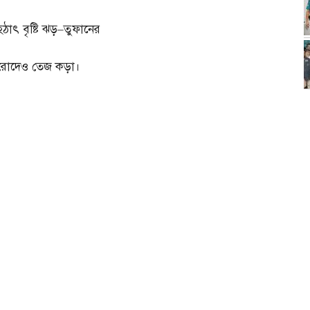
হঠাৎ বৃষ্টি ঝড়
–
তুফানের
রোদেও তেজ কড়া।