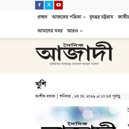
প্রচ্ছদ
আজকের পত্রিকা
বৃহত্তর চট্টগ্রাম
জাতীয়
আমাদের খবর
আরও
দৈনিক
আজাদী
খুশি
আশীষ বসাক | শনিবার , ২৩ মে, ২০২৬ at ১০:২৩ পূর্বাহ্ণ