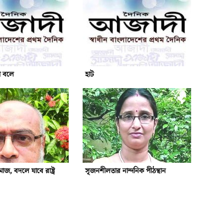
ো বলে
হাট
জ, বদলে যাবে রাষ্ট্র
সৃজনশীলতার নান্দনিক পীঠস্থান