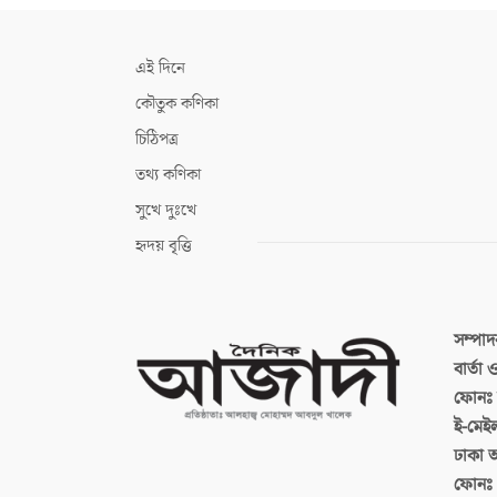
এই দিনে
কৌতুক কণিকা
চিঠিপত্র
তথ্য কণিকা
সুখে দুঃখে
হৃদয় বৃত্তি
সম্পা
বার্তা
ফোনঃ ব
ই-মেই
ঢাকা 
ফোনঃ