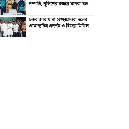
দম্পতি, পুলিশের নজরে মাদক চক্র
চকবাজার থানা স্বেচ্ছাসেবক দলের
প্রামাণ্যচিত্র প্রদর্শন ও বিজয় মিছিল