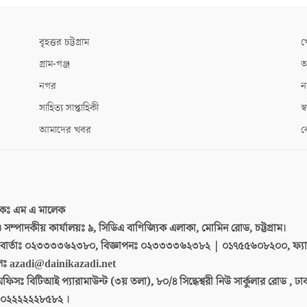
বৃহত্তর চট্টগ্রাম
খ
গ্রাম-গঞ্জ
আ
নগর
ন
সাহিত্য সাপ্তাহিকী
স্ব
আমাদের খবর
ক
দকঃ
এম এ মালেক
 ও সম্পাদকীয় কার্যালয়ঃ
৯, সিডিএ বাণিজ্যিক এলাকা, মোমিন রোড, চট্টগ্রাম।
ার্তাঃ
০২৩৩৩৩৬২৩৮০, বিজ্ঞাপনঃ ০২৩৩৩৩৬২৩৮২ | ০১৭৫৫৬০৮২০০, ফ্য
লঃ
azadi@dainikazadi.net
অফিসঃ
বিটিআই প্যারামাউন্ট (৩য় তলা), ৮০/৪ সিদ্ধেশ্বরী নিউ সার্কুলার রোড , ঢ
০২২২২২২৮৫৮২ ।