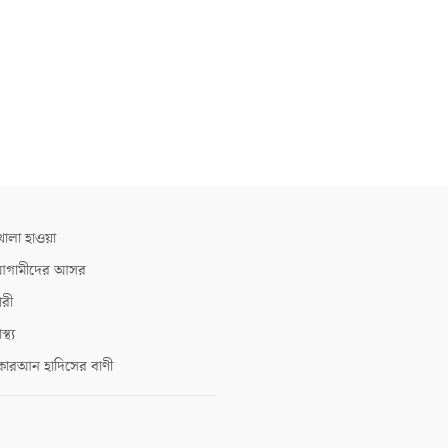
োলা হাওয়া
গামীদের আসর
ারী
াস্থ্য
োরআন হাদিসের বাণী