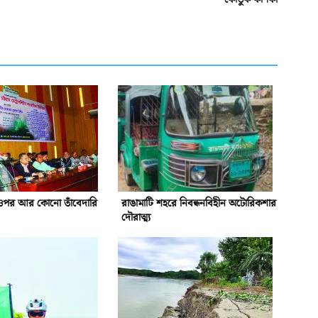
ওপর আর কোনো তাঁবেদারি
রাঙামাটি শহরে নিবন্ধনবিহীন অটোরিকশার
দৌরাত্ম্য