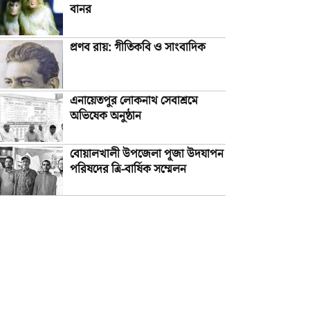
বানর
প্রণব রায়: গীতিকবি ও সাংবাদিক
এনায়েতপুর লোকনাথ সেবাশ্রমে
অভিষেক অনুষ্ঠান
বোয়ালখালী উপজেলা পূজা উদযাপন
পরিষদের ত্রি-বার্ষিক সম্মেলন