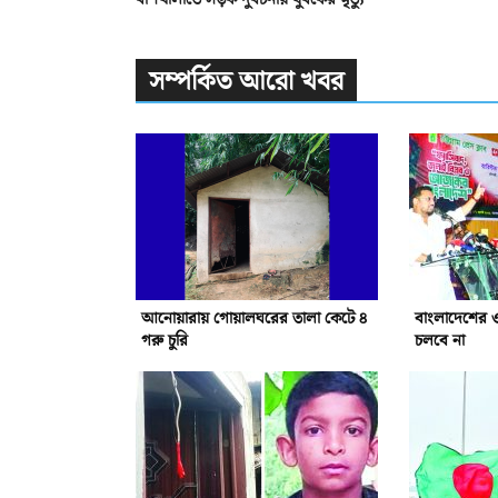
সম্পর্কিত আরো খবর
আনোয়ারায় গোয়ালঘরের তালা কেটে ৪
বাংলাদেশের 
গরু চুরি
চলবে না