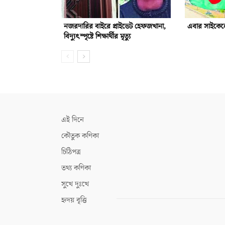
নজরদারির বাইরে প্রাইভেট হেফজখানা,
এবার সাইকেলে
বিদ্যুৎস্পৃষ্টে শিক্ষার্থীর মৃত্যু
এই দিনে
কৌতুক কণিকা
চিঠিপত্র
তথ্য কণিকা
সুখে দুঃখে
হৃদয় বৃত্তি