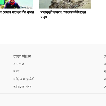
 নেপাল যাচ্ছেন বীর কুমার
মাতামুহুরী ভাঙছে, আতঙ্কে নদীপাড়ের
মানুষ
বৃহত্তর চট্টগ্রাম
খ
গ্রাম-গঞ্জ
আ
নগর
ন
সাহিত্য সাপ্তাহিকী
স্ব
আমাদের খবর
ক