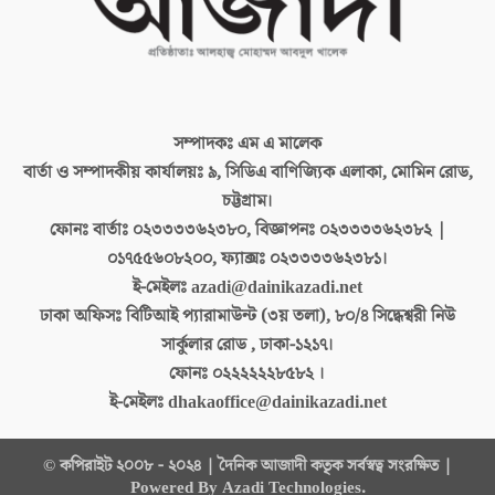
সম্পাদকঃ
এম এ মালেক
বার্তা ও সম্পাদকীয় কার্যালয়ঃ
৯, সিডিএ বাণিজ্যিক এলাকা, মোমিন রোড,
চট্টগ্রাম।
ফোনঃ বার্তাঃ
০২৩৩৩৩৬২৩৮০, বিজ্ঞাপনঃ ০২৩৩৩৩৬২৩৮২ |
০১৭৫৫৬০৮২০০, ফ্যাক্সঃ ০২৩৩৩৩৬২৩৮১।
ই-মেইলঃ
azadi@dainikazadi.net
ঢাকা অফিসঃ
বিটিআই প্যারামাউন্ট (৩য় তলা), ৮০/৪ সিদ্ধেশ্বরী নিউ
সার্কুলার রোড , ঢাকা-১২১৭।
ফোনঃ
০২২২২২২৮৫৮২ ।
ই-মেইলঃ
dhakaoffice@dainikazadi.net
© কপিরাইট ২০০৮ - ২০২৪ | দৈনিক আজাদী কতৃক সর্বস্বত্ব সংরক্ষিত |
Powered By Azadi Technologies.