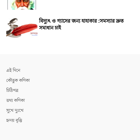
বিদ্যুৎ ও গ্যাসের জন্য হাহাকার :সমস্যার দ্রুত
সমাধান চাই
এই দিনে
কৌতুক কণিকা
চিঠিপত্র
তথ্য কণিকা
সুখে দুঃখে
হৃদয় বৃত্তি