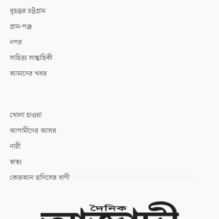
বৃহত্তর চট্টগ্রাম
গ্রাম-গঞ্জ
নগর
সাহিত্য সাপ্তাহিকী
আমাদের খবর
খোলা হাওয়া
আগামীদের আসর
নারী
স্বাস্থ্য
কোরআন হাদিসের বাণী