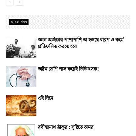
আরও খবর
জ্ঞান অর্জনের পাশাপাশি তা হৃদয়ে ধারণ ও কর্মে
প্রতিফলিত করতে হবে
অষ্টম শ্রেণি পাস করেই চিকিৎসক!
এই দিনে
রবীন্দ্রনাথ ঠাকুর : সৃষ্টিতে অমর