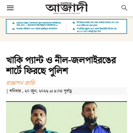
খাকি প্যান্ট ও নীল-জলপাইরঙের
শার্টে ফিরছে পুলিশ
প্রজ্ঞাপন জারি
| শনিবার , ২০ জুন, ২০২৬ at ৯:০৪ পূর্বাহ্ণ