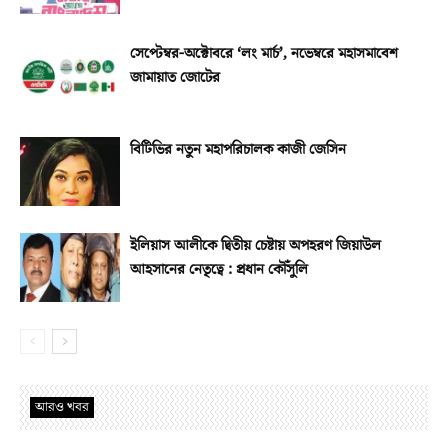
সেপ্টেম্বর-অক্টোবরে ‘লং মার্চ’, নভেম্বরে মহাসমাবেশ
জামায়াত জোটের
বিটিভির নতুন মহাপরিচালক কাজী জেসিন
ইলিয়াস আলীকে দ্বিতীয় চেষ্টায় অপহরণ জিয়াউল
আহসানের নেতৃত্বে : প্রধান কৌঁসুলি
আরও খবর