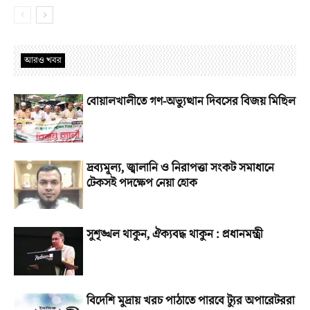
আরও খবর
বোয়ালখালীতে গণ-অভ্যুত্থান দিবসের বিজয় মিছিল
দ্রব্যমূল্য, জ্বালানি ও নিরাপত্তা সংকট সমাধানে
টেকসই পদক্ষেপ নেয়া হোক
সুশৃঙ্খল থাকুন, ঐক্যবদ্ধ থাকুন : প্রধানমন্ত্রী
বিদেশি মুদ্রায় খরচ পাঠাতে পারবে ট্যুর অপারেটররা