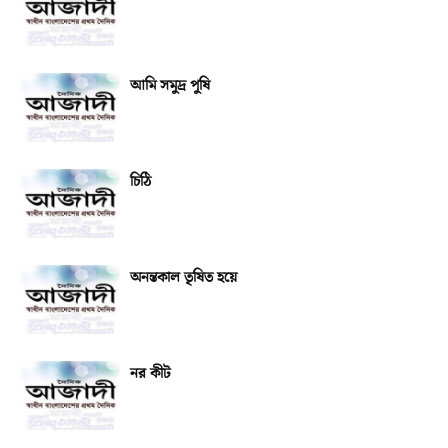
আমি সমুদ্র পুষি
চিঠি
অনন্তকাল তৃষিত হয়ে
নর কীট