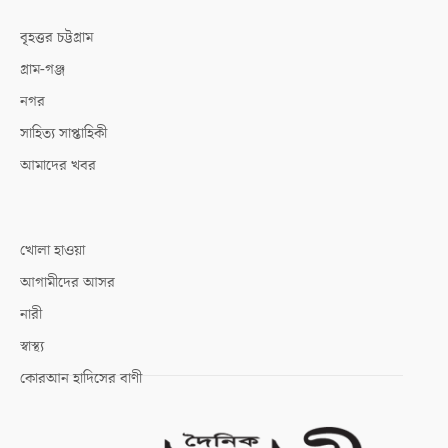
বৃহত্তর চট্টগ্রাম
গ্রাম-গঞ্জ
নগর
সাহিত্য সাপ্তাহিকী
আমাদের খবর
খোলা হাওয়া
আগামীদের আসর
নারী
স্বাস্থ্য
কোরআন হাদিসের বাণী