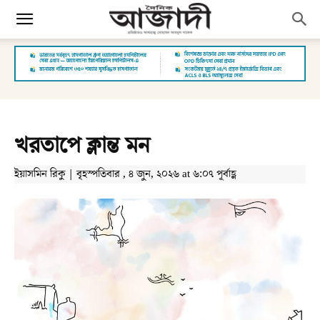
খরতাপে ক্লান্ত মন
ইয়াসমিন রিকু | বৃহস্পতিবার , ৪ জুন, ২০২৬ at ৬:০৭ পূর্বাহ্ণ