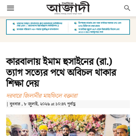
কারবালায় ইমাম হুসাইনের (রা.)
ত্যাগ সত্যের পথে অবিচল থাকার
শিক্ষা দেয়
দরবারে জিলানীর মাহফিলে বক্তারা
| বুধবার , ৮ জুলাই, ২০২৬ at ১০:৪৭ পূর্বাহ্ণ