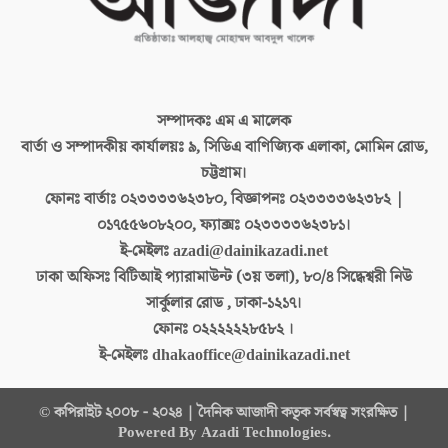
সম্পাদকঃ
এম এ মালেক
বার্তা ও সম্পাদকীয় কার্যালয়ঃ
৯, সিডিএ বাণিজ্যিক এলাকা, মোমিন রোড,
চট্টগ্রাম।
ফোনঃ বার্তাঃ
০২৩৩৩৩৬২৩৮০, বিজ্ঞাপনঃ ০২৩৩৩৩৬২৩৮২ |
০১৭৫৫৬০৮২০০, ফ্যাক্সঃ ০২৩৩৩৩৬২৩৮১।
ই-মেইলঃ
azadi@dainikazadi.net
ঢাকা অফিসঃ
বিটিআই প্যারামাউন্ট (৩য় তলা), ৮০/৪ সিদ্ধেশ্বরী নিউ
সার্কুলার রোড , ঢাকা-১২১৭।
ফোনঃ
০২২২২২২৮৫৮২ ।
ই-মেইলঃ
dhakaoffice@dainikazadi.net
© কপিরাইট ২০০৮ - ২০২৪ | দৈনিক আজাদী কতৃক সর্বস্বত্ব সংরক্ষিত |
Powered By Azadi Technologies.