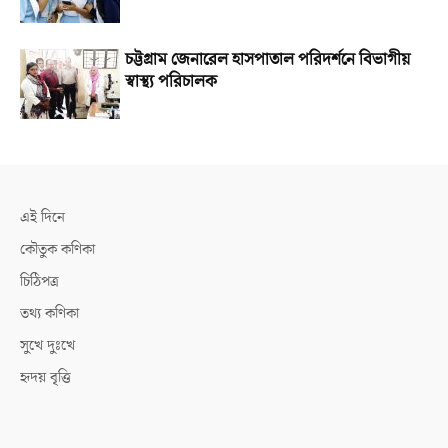
চট্টগ্রাম জেনারেল হাসপাতাল পরিদর্শনে বিভাগীয়
স্বাস্থ্য পরিচালক
এই দিনে
কৌতুক কণিকা
চিঠিপত্র
তথ্য কণিকা
সুখে দুঃখে
হৃদয় বৃত্তি