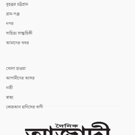
বৃহত্তর চট্টগ্রাম
গ্রাম-গঞ্জ
নগর
সাহিত্য সাপ্তাহিকী
আমাদের খবর
খোলা হাওয়া
আগামীদের আসর
নারী
স্বাস্থ্য
কোরআন হাদিসের বাণী