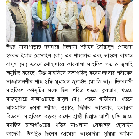
উত্তর নালাপাড়াস্থ দরবারে জিলানী শরীফে সৈয়্যিদুশ শোহাদা
হযরত ইমাম হোসাইন
(
রা
.)
এর শাহাদাত এবং আহলে বায়তে
রাসুল
(
দ
.)
স্মরণে শোহাদায়ে কারবালা মাহফিল গত ৫ জুলাই
অনুষ্ঠিত হয়েছে। উক্ত মাহফিলে সভাপতিত্ব করেন দরবার শরীফের
সাজ্জাদানশীন শাহ সুফি মুহাম্মদ জুনাইদ
(
মা
.
জি
.
আ
)
। দিনব্যাপী
মাহফিলে কর্মসূচির মধ্যে ছিল পবিত্র খতমে কুরআন
,
খতমে
মাজমুয়ায়ে সালাওয়াতে রাসুল
(
দ
.),
খতমে গাউসিয়া
,
খতমে
আসমাউল হুসনা শরীফ
,
ওয়াজ
,
জিকির আজকার
,
তবারুক
বিতরণ। মাহফিলে বক্তব্য রাখেন হাজী মিন্নাত আলী মুন্সি জামে
মসজিদ চান্দগাঁওয়ের খতিব মাওলানা সেকান্দর হোসাইন
কাদেরী। উপস্থিত ছিলেন জামেয়া আহমদিয়া সুন্নিয়া কামিল