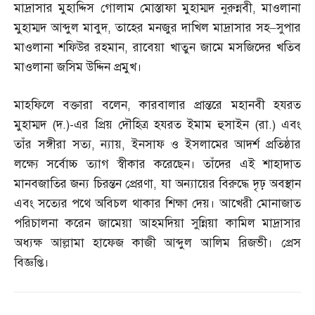
মাদ্রাসার মুহাদ্দিস গোলাম মোস্তাফা মুহাম্মদ নুরুন্নবী
,
মাওলানা
মুহাম্মদ আব্দুল মাবুদ
,
তাহের মনজুর দাখিল মাদ্রাসার সহ
–
সুপার
মাওলানা শফিউর রহমান
,
রাবেয়া খাতুন জামে মসজিদের খতিব
মাওলানা জসিম উদ্দিন প্রমুখ।
মাহফিলে বক্তারা বলেন
,
কারবালার প্রান্তরে মহানবী হযরত
মুহাম্মদ
(
দ
.)-
এর প্রিয় দৌহিত্র হযরত ইমাম হুসাইন
(
রা
.)
এবং
তাঁর সঙ্গীরা সত্য
,
ন্যায়
,
ইনসাফ ও ইসলামের আদর্শ প্রতিষ্ঠার
লক্ষ্যে সর্বোচ্চ ত্যাগ স্বীকার করেছেন। তাঁদের এই শাহাদাত
মানবজাতির জন্য চিরন্তন প্রেরণা
,
যা অন্যায়ের বিরুদ্ধে দৃঢ় অবস্থান
এবং সত্যের পথে অবিচল থাকার শিক্ষা দেয়। আখেরী মোনাজাত
পরিচালনা করেন জামেয়া আহমদিয়া সুন্নিয়া কামিল মাদ্রাসার
অধ্যক্ষ আল্লামা হাফেজ কাজী আব্দুল আলিম রিজভী। প্রেস
বিজ্ঞপ্তি।