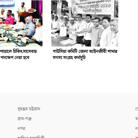
পাতালে চিকিৎসাসেবায়
গাউসিয়া কমিটি জেলা আইনজীবী শাখার
পদক্ষেপ নেয়া হবে
সদস্য সংগ্রহ কর্মসূচি
বৃহত্তর চট্টগ্রাম
খ
গ্রাম-গঞ্জ
আ
নগর
ন