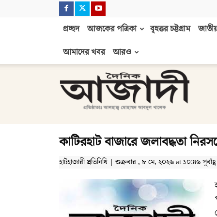
প্রচ্ছদ
আজকের পত্রিকা
বৃহত্তর চট্টগ্রাম
জাতীয়
আমাদের খবর
আরও
দৈনিক
আজাদী
কাটিরহাট বাজারে জলাবদ্ধতা নিরসন
হাটহাজারী প্রতিনিধি | শুক্রবার , ৮ মে, ২০২৬ at ১০:৪৬ পূর্বাহ্ণ