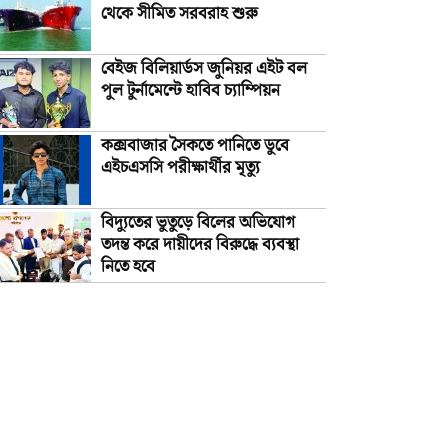
থেকে সীমিত সরবরাহ শুরু
বেইজ বিলিয়ার্ডস জুনিয়র এইট বল
পুল টুর্নামেন্টে হাবিব চ্যাম্পিয়ন
কক্সবাজার সৈকতে পানিতে ডুবে
এইচএসসি পরীক্ষার্থীর মৃত্যু
বিদ্যুতের ভুতুড়ে বিলের অভিযোগ
তদন্ত করে দায়ীদের বিরুদ্ধে ব্যবস্থা
নিতে হবে