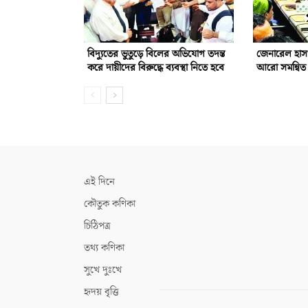
বিদ্যুতের ভুতুড়ে বিলের অভিযোগ তদন্ত
জেনারেল হাস
করে দায়ীদের বিরুদ্ধে ব্যবস্থা নিতে হবে
আরো সমন্বিত 
এই দিনে
কৌতুক কণিকা
চিঠিপত্র
তথ্য কণিকা
সুখে দুঃখে
হৃদয় বৃত্তি