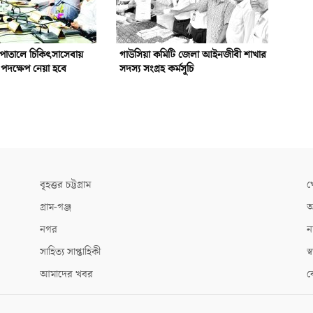
পাতালে চিকিৎসাসেবায়
গাউসিয়া কমিটি জেলা আইনজীবী শাখার
পদক্ষেপ নেয়া হবে
সদস্য সংগ্রহ কর্মসূচি
বৃহত্তর চট্টগ্রাম
খ
গ্রাম-গঞ্জ
আ
নগর
ন
সাহিত্য সাপ্তাহিকী
স্ব
আমাদের খবর
ক