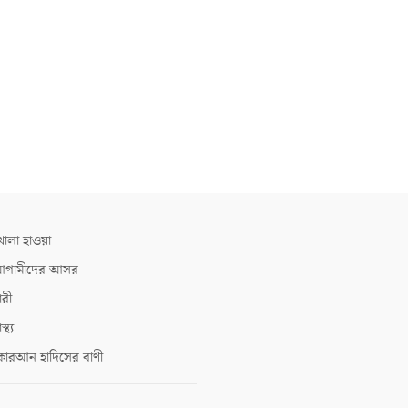
োলা হাওয়া
গামীদের আসর
ারী
াস্থ্য
োরআন হাদিসের বাণী