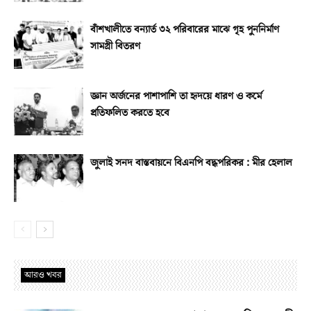
বাঁশখালীতে বন্যার্ত ৩২ পরিবারের মাঝে গৃহ পুননির্মাণ
সামগ্রী বিতরণ
জ্ঞান অর্জনের পাশাপাশি তা হৃদয়ে ধারণ ও কর্মে
প্রতিফলিত করতে হবে
জুলাই সনদ বাস্তবায়নে বিএনপি বদ্ধপরিকর : মীর হেলাল
আরও খবর