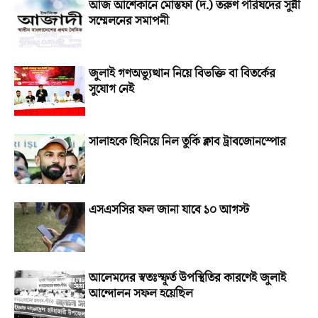
আজ আশেকানে মোস্তফা (দ.) তরুণ পরিষদের সুন্নী
সম্মেলনের সমাপনী
জুলাই গণঅভ্যুত্থান নিয়ে বিভক্তি বা বিতর্কের
সুযোগ নেই
সালাহকে ছিনিয়ে নিল তুর্কি ক্লাব ট্রাবজোনস্পোর
এসএসসির ফল জানা যাবে ১০ আগস্ট
আলেমদের স্বতঃস্ফূর্ত উপস্থিতির কারণেই জুলাই
আন্দোলন সফল হয়েছিল