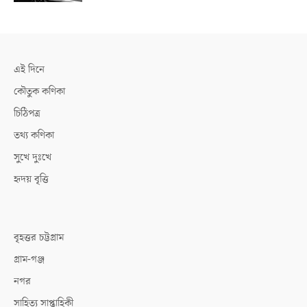
এই দিনে
কৌতুক কণিকা
চিঠিপত্র
তথ্য কণিকা
সুখে দুঃখে
হৃদয় বৃত্তি
বৃহত্তর চট্টগ্রাম
গ্রাম-গঞ্জ
নগর
সাহিত্য সাপ্তাহিকী