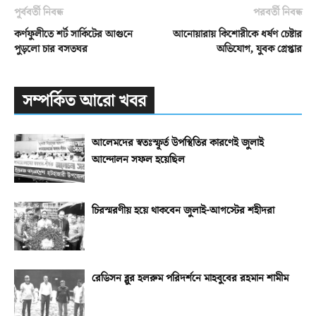
পূর্ববর্তী নিবন্ধ
পরবর্তী নিবন্ধ
কর্ণফুলীতে শর্ট সার্কিটের আগুনে
আনোয়ারায় কিশোরীকে ধর্ষণ চেষ্টার
পুড়লো চার বসতঘর
অভিযোগ, যুবক গ্রেপ্তার
সম্পর্কিত আরো খবর
আলেমদের স্বতঃস্ফূর্ত উপস্থিতির কারণেই জুলাই
আন্দোলন সফল হয়েছিল
চিরস্মরণীয় হয়ে থাকবেন জুলাই-আগস্টের শহীদরা
রেডিসন ব্লুর হলরুম পরিদর্শনে মাহবুবের রহমান শামীম