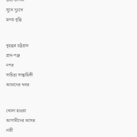
তথ্য কণিকা
সুখে দুঃখে
হৃদয় বৃত্তি
বৃহত্তর চট্টগ্রাম
গ্রাম-গঞ্জ
নগর
সাহিত্য সাপ্তাহিকী
আমাদের খবর
খোলা হাওয়া
আগামীদের আসর
নারী