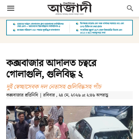
কক্সবাজার আদালত চত্বরে
গোলাগুলি, গুলিবিদ্ধ ২
দুই স্বেচ্ছাসেবক দল নেতাসহ গুলিবিদ্ধসহ পাঁচ
কক্সবাজার প্রতিনিধি | রবিবার , ২৪ মে, ২০২৬ at ২:৪৬ অপরাহ্ণ