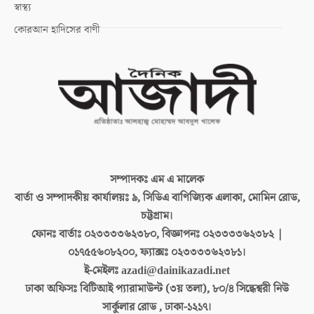
স্বাস্থ্য
কোরআন হাদিসের বাণী
সম্পাদকঃ
এম এ মালেক
বার্তা ও সম্পাদকীয় কার্যালয়ঃ
৯, সিডিএ বাণিজ্যিক এলাকা, মোমিন রোড,
চট্টগ্রাম।
ফোনঃ বার্তাঃ
০২৩৩৩৩৬২৩৮০, বিজ্ঞাপনঃ ০২৩৩৩৩৬২৩৮২ |
০১৭৫৫৬০৮২০০, ফ্যাক্সঃ ০২৩৩৩৩৬২৩৮১।
ই-মেইলঃ
azadi@dainikazadi.net
ঢাকা অফিসঃ
বিটিআই প্যারামাউন্ট (৩য় তলা), ৮০/৪ সিদ্ধেশ্বরী নিউ
সার্কুলার রোড , ঢাকা-১২১৭।