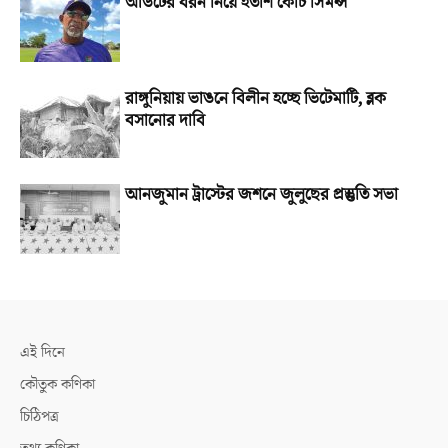
আউটের ধরন নিয়ে হতাশ কোচ সিমন্স
রাঙ্গুনিয়ায় ভাঙনে বিলীন হচ্ছে ভিটেমাটি, ব্লক
বসানোর দাবি
আনজুমান ট্রাস্টের জশনে জুলুছের প্রস্তুতি সভা
এই দিনে
কৌতুক কণিকা
চিঠিপত্র