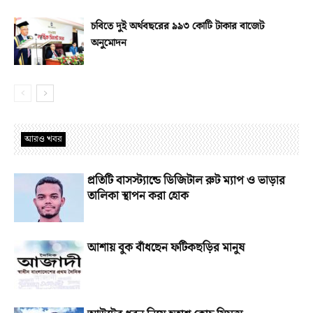
চবিতে দুই অর্থবছরের ৯৯৩ কোটি টাকার বাজেট
অনুমোদন
আরও খবর
প্রতিটি বাসস্ট্যান্ডে ডিজিটাল রুট ম্যাপ ও ভাড়ার
তালিকা স্থাপন করা হোক
আশায় বুক বাঁধছেন ফটিকছড়ির মানুষ