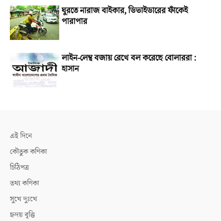
ঘুরতে নারাজ বাইকার, ডিভাইডারের ফাঁকেই
পারাপার
লাইন-লেন্থ বজায় রেখে বল করেছে বোলাররা :
হাসান
এই দিনে
কৌতুক কণিকা
চিঠিপত্র
তথ্য কণিকা
সুখে দুঃখে
হৃদয় বৃত্তি