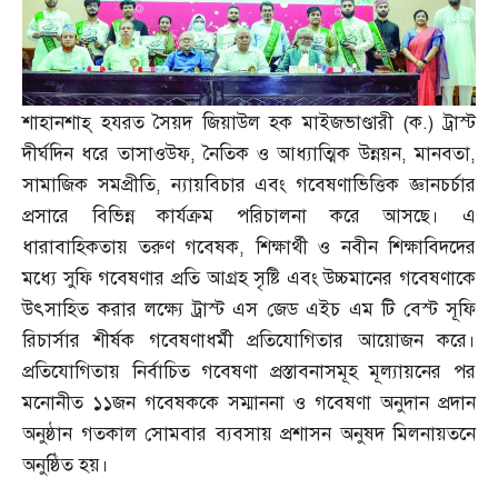
শাহানশাহ্‌ হযরত সৈয়দ জিয়াউল হক মাইজভাণ্ডারী
(
ক
.)
ট্রাস্ট
দীর্ঘদিন ধরে তাসাওউফ
,
নৈতিক ও আধ্যাত্মিক উন্নয়ন
,
মানবতা
,
সামাজিক সমপ্রীতি
,
ন্যায়বিচার এবং গবেষণাভিত্তিক জ্ঞানচর্চার
প্রসারে বিভিন্ন কার্যক্রম পরিচালনা করে আসছে। এ
ধারাবাহিকতায় তরুণ গবেষক
,
শিক্ষার্থী ও নবীন শিক্ষাবিদদের
মধ্যে সুফি গবেষণার প্রতি আগ্রহ সৃষ্টি এবং উচ্চমানের গবেষণাকে
উৎসাহিত করার লক্ষ্যে ট্রাস্ট এস জেড এইচ এম টি বেস্ট সূফি
রিচার্সার শীর্ষক গবেষণাধর্মী প্রতিযোগিতার আয়োজন করে।
প্রতিযোগিতায় নির্বাচিত গবেষণা প্রস্তাবনাসমূহ মূল্যায়নের পর
মনোনীত ১১জন গবেষককে সম্মাননা ও গবেষণা অনুদান প্রদান
অনুষ্ঠান গতকাল সোমবার ব্যবসায় প্রশাসন অনুষদ মিলনায়তনে
অনুষ্ঠিত হয়।