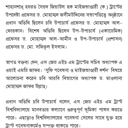
শাহানশাহ্‌ হযরত সৈয়দ জিয়াউল হক মাইজভাণ্ডারী
(
ক
.)
ট্রাস্টের
উপদেষ্টা প্রফেসর ড
.
মোহাম্মদ জসীমউদ্দিনের সভাপতিত্বে অনুষ্ঠানে
প্রধান অতিথি ছিলেন চবি উপাচার্য প্রফেসর ড
.
মোহাম্মদ আল
–
ফোরকান। বিশেষ অতিথি ছিলেন উপ
–
উপাচার্য
(
একাডেমিক
)
প্রফেসর ড
.
মোহাম্মদ আল
–
আমীন ও উপ
–
উপাচার্য
(
প্রশাসন
)
প্রফেসর ড
.
মো
.
সফিকুল ইসলাম।
স্বাগত বক্তব্য দেন
,
এস জেড এইচ এম ট্রাস্টের সচিব অধ্যাপক এ
ওয়াই এমডি জাফর। ‘সুফি গবেষণা ও মাইজভাণ্ডারী দর্শন’ বিষয়ে
আলোচনা করেন চবি আরবি বিভাগের অধ্যাপক ড
.
মাওলানা
মোহাম্মদ জাফর উল্লাহ্‌।
প্রধান অতিথি চবি উপাচার্য বলেন
,
এস জেড এইচ এম ট্রাস্ট
বিশ্ববিদ্যালয়ে মানবতার কল্যাণে গুরুত্বপূর্ণ ভূমিকা পালন করতে
পারে। এছাড়াও বিশ্ববিদ্যালয়ের গবেষণা সেলের সাথে যুক্ত হয়ে
ট্রাস্ট গবেষণাকর্মেও সম্পৃক্ত থাকতে পারে।