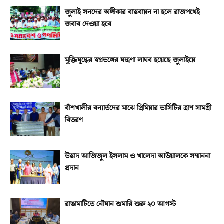
জুলাই সনদের অঙ্গীকার বাস্তবায়ন না হলে রাজপথেই
জবাব দেওয়া হবে
মুক্তিযুদ্ধের স্বপ্নভঙ্গের যন্ত্রণা লাঘব হয়েছে জুলাইয়ে
বাঁশখালীর বন্যার্তদের মাঝে প্রিমিয়ার ভার্সিটির ত্রাণ সামগ্রী
বিতরণ
উস্তাদ আজিজুল ইসলাম ও খালেদা আউয়ালকে সম্মাননা
প্রদান
রাঙামাটিতে নৌযান শুমারি শুরু ২০ আগস্ট