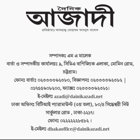
সম্পাদকঃ
এম এ মালেক
বার্তা ও সম্পাদকীয় কার্যালয়ঃ
৯, সিডিএ বাণিজ্যিক এলাকা, মোমিন রোড,
চট্টগ্রাম।
ফোনঃ বার্তাঃ
০২৩৩৩৩৬২৩৮০, বিজ্ঞাপনঃ ০২৩৩৩৩৬২৩৮২ |
০১৭৫৫৬০৮২০০, ফ্যাক্সঃ ০২৩৩৩৩৬২৩৮১।
ই-মেইলঃ
azadi@dainikazadi.net
ঢাকা অফিসঃ
বিটিআই প্যারামাউন্ট (৩য় তলা), ৮০/৪ সিদ্ধেশ্বরী নিউ
সার্কুলার রোড , ঢাকা-১২১৭।
ফোনঃ
০২২২২২২৮৫৮২ ।
ই-মেইলঃ
dhakaoffice@dainikazadi.net