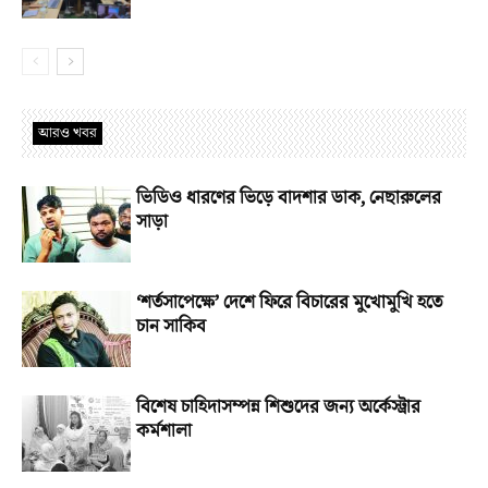
আরও খবর
ভিডিও ধারণের ভিড়ে বাদশার ডাক, নেছারুলের
সাড়া
‘শর্তসাপেক্ষে’ দেশে ফিরে বিচারের মুখোমুখি হতে
চান সাকিব
বিশেষ চাহিদাসম্পন্ন শিশুদের জন্য অর্কেস্ট্রার
কর্মশালা