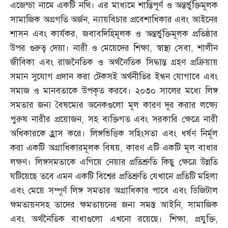
এজেন্ডা নামে একটি নথি। এর মাধ্যমে শান্তিপূর্ণ ও অন্তর্ভুক্তিমূলক
সামাজিক অগ্রগতি অর্জন
,
ন্যায়বিচার প্রবেশাধিকার এবং আইনের
শাসন এবং কার্যকর
,
জবাবদিহিমূলক ও অন্তর্ভুক্তিমূলক প্রতিষ্ঠার
উপর গুরুত্ব দেয়া। নারী ও মেয়েদের শিক্ষা
,
স্বাস্থ্য সেবা
,
শালীন
জীবিকা এবং রাজনৈতিক ও অর্থনৈতিক সিদ্ধান্ত গ্রহণ প্রক্রিয়ায়
সমান সুযোগ প্রদান করা টেকসই অর্থনীতির ইন্ধন যোগাবে এবং
সমাজ ও মানবতাকে উপকৃত করবে। ২০৩০ সালের মধ্যে লিঙ্গ
সমতার জন্য বৈষম্যের অনেকগুলো মূল কারণ দূর করার লক্ষ্যে
পুরুষ নারীর প্রয়োজন
,
সহ ব্যক্তিগত এবং সরকারি ক্ষেত্রে নারী
অধিকারকে হ্র্রাস করে। লিঙ্গভিত্তিক সহিংসতা এবং ধর্ষণ নির্মূল
করা একটি অগ্রাধিকারমূলক বিষয়
,
কারণ এটি একটি মূল বাধার
লক্ষণ। লিঙ্গসমতাকে এগিয়ে নেয়ার প্রতিশ্রুতি কিছু ক্ষেত্রে উন্নতি
ঘটিয়েছে তবে এমন একটি বিশ্বের প্রতিশ্রুতি যেখানে প্রতিটি মহিলা
এবং মেয়ে সম্পূর্ণ লিঙ্গ সমতার অগ্রাধিকার পাবে এবং ডিজিটাল
ক্ষমতায়নসহ তাদের ক্ষমতায়নের জন্য সমস্ত আইনি
,
সামাজিক
এবং অর্থনৈতিক বাধাগুলো এখনো রয়েছে। শিক্ষা
,
প্রযুক্তি
,