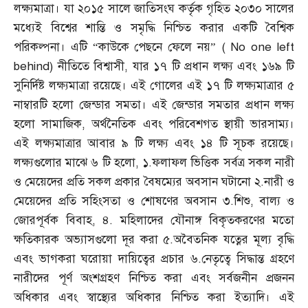
লক্ষ্যমাত্রা। যা ২০১৫ সালে জাতিসংঘ কর্তৃক গৃহিত ২০৩০ সালের
মধ্যেই বিশ্বের শান্তি ও সমৃদ্ধি নিশ্চিত করার একটি বৈশ্বিক
পরিকল্পনা। এটি “কাউকে পেছনে ফেলে নয়”
( No one left
behind)
নীতিতে বিশ্বাসী
,
যার ১৭ টি প্রধান লক্ষ্য এবং ১৬৯ টি
সুনির্দিষ্ট লক্ষ্যমাত্রা রয়েছে। এই গোলের এই ১৭ টি লক্ষ্যমাত্রার ৫
নাম্বারটি হলো জেন্ডার সমতা। এই জেন্ডার সমতার প্রধান লক্ষ্য
হলো সামাজিক
,
অর্থনৈতিক এবং পরিবেশগত স্থায়ী ভারসাম্য।
এই লক্ষ্যমাত্রার আবার ৯ টি লক্ষ্য এবং ১৪ টি সূচক রয়েছে।
লক্ষ্যগুলোর মাঝে ৬ টি হলো
,
১
.
ফলাফল ভিত্তিক সর্বত্র সকল নারী
ও মেয়েদের প্রতি সকল প্রকার বৈষম্যের অবসান ঘটানো ২
.
নারী ও
মেয়েদের প্রতি সহিংসতা ও শোষণের অবসান ৩
.
শিশু
,
বাল্য ও
জোরপূর্বক বিবাহ
,
৪
.
মহিলাদের যৌনাঙ্গ বিকৃতকরণের মতো
ক্ষতিকারক অভ্যাসগুলো দূর করা ৫
.
অবৈতনিক যত্নের মূল্য বৃদ্ধি
এবং ভাগকরা ঘরোয়া দায়িত্বের প্রচার ৬
.
নেতৃত্বে সিদ্ধান্ত গ্রহণে
নারীদের পূর্ণ অংশগ্রহণ নিশ্চিত করা এবং সর্বজনীন প্রজনন
অধিকার এবং স্বাস্থ্যের অধিকার নিশ্চিত করা ইত্যাদি। এই