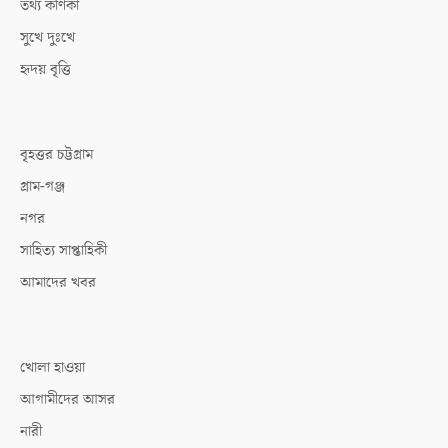
তথ্য কণিকা
সুখে দুঃখে
হৃদয় বৃত্তি
বৃহত্তর চট্টগ্রাম
গ্রাম-গঞ্জ
নগর
সাহিত্য সাপ্তাহিকী
আমাদের খবর
খোলা হাওয়া
আগামীদের আসর
নারী