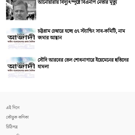
আনোয়ারায় বিদ্যুৎস্পৃষ্টে বিএনপি নেতার মৃত্যু
চট্টগ্রাম চেম্বারে হচ্ছে ৫৭ স্ট্যান্ডিং সাব-কমিটি, নাম
জমার আহ্বান
সৌদি আরবের তেল শোধনাগারে ইয়েমেনের হুতিদের
হামলা
এই দিনে
কৌতুক কণিকা
চিঠিপত্র