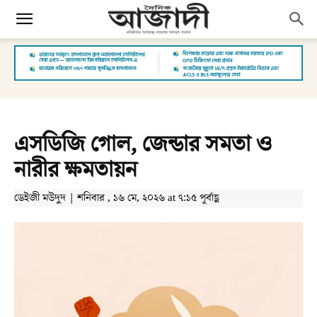
এসডিজি গোল, জেন্ডার সমতা ও
নারীর ক্ষমতায়ন
ডেইজী মউদুদ | শনিবার , ১৬ মে, ২০২৬ at ৭:১৫ পূর্বাহ্ণ