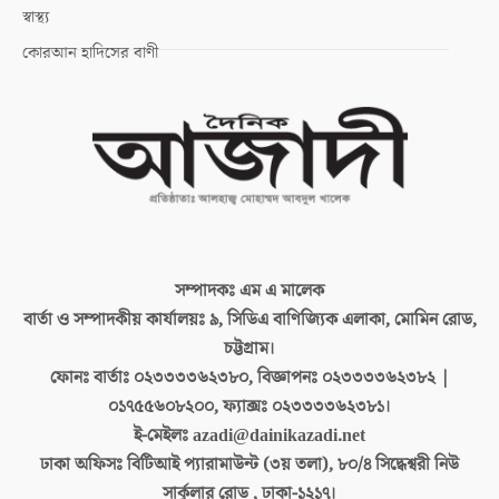
স্বাস্থ্য
কোরআন হাদিসের বাণী
সম্পাদকঃ
এম এ মালেক
বার্তা ও সম্পাদকীয় কার্যালয়ঃ
৯, সিডিএ বাণিজ্যিক এলাকা, মোমিন রোড,
চট্টগ্রাম।
ফোনঃ বার্তাঃ
০২৩৩৩৩৬২৩৮০, বিজ্ঞাপনঃ ০২৩৩৩৩৬২৩৮২ |
০১৭৫৫৬০৮২০০, ফ্যাক্সঃ ০২৩৩৩৩৬২৩৮১।
ই-মেইলঃ
azadi@dainikazadi.net
ঢাকা অফিসঃ
বিটিআই প্যারামাউন্ট (৩য় তলা), ৮০/৪ সিদ্ধেশ্বরী নিউ
সার্কুলার রোড , ঢাকা-১২১৭।