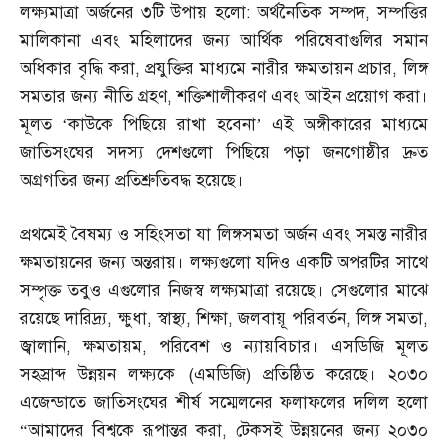
লক্ষ্যমাত্রা অর্জনের ৩টি উপায় হলো
:
অর্থনৈতিক সম্পদ
,
সম্পত্তির
মালিকানা এবং মহিলাদের জন্য আর্থিক পরিষেবাগুলির সমান
অধিকার বৃদ্ধি করা
,
প্রযুক্তির মাধ্যমে নারীর ক্ষমতায়ন প্রচার
,
লিঙ্গ
সমতার জন্য নীতি গ্রহণ
,
শক্তিশালীকরণ এবং আইন প্রয়োগ করা।
মূলত ‘কাউকে পিছিয়ে রাখা হবেনা’ এই অঙ্গীকারের মাধ্যমে
জাতিসংঘের সদস্য দেশগুলো পিছিয়ে পড়া জনগোষ্ঠীর দ্রুত
অগ্রগতির জন্য প্রতিশ্রুতিবদ্ধ হয়েছে।
প্রথমেই বৈষম্য ও সহিংসতা যা লিঙ্গসমতা অর্জন এবং সমস্ত নারীর
ক্ষমতায়নের জন্য অন্তরায়। লক্ষ্যগুলো যদিও একটি অপরটির সাথে
সম্পৃক্ত তবুও এগুলোর নিজস্ব লক্ষ্যমাত্রা রয়েছে। সেগুলোর মাঝে
রয়েছে দারিদ্র্য
,
ক্ষুধা
,
স্বাস্থ্য
,
শিক্ষা
,
জলবায়ূ পরিবর্তন
,
লিঙ্গ সমতা
,
জ্বালানি
,
ক্ষমতায়ম
,
পরিবেশ ও ন্যায়বিচার। এসডিজি মূলত
সহস্রাব্দ উন্নয়ন লক্ষ্যকে
(
এমডিজি
)
প্রতিষ্ঠিত করেছে। ২০৩০
এজেন্ডাতে জাতিসংঘের শীর্ষ সম্মেলনের ফলাফলের দলিল হলো
“আমাদের বিশ্বকে রূপান্তর করা
,
টেকসই উন্নয়নের জন্য ২০৩০