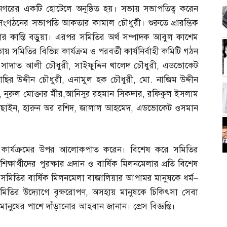
নগরের একটি হোটেলে অনুষ্ঠিত হয়। সভায় সভাপতিত্ব করেন
সংগঠনের সভাপতি আকতার কামাল চৌধুরী। শুরুতে প্রারম্ভিক
ষার কান্তি বড়ুয়া। এরপর সমিতির অর্থ সম্পাদক আবুল কাশেম
 সমিতির বিভিন্ন কার্যক্রম ও পরবর্তী কার্যনির্বাহী কমিটি গঠন
,
সাদাত আলী চৌধুরী
,
সাইফুদ্দিন খালেদ চৌধুরী
,
এডভোকেট
াছির উদ্দীন চৌধুরী
,
এনামুল হক চৌধুরী
,
মো
.
নাজিম উদ্দীন
,
নুরুল মোক্তার মীর
,
আনিসুর রহমান সিকদার
,
রফিকুল ইসলাম
োছাইন
,
হারুন অর রশিদ
,
জালাল আহমেদ
,
এডভোকেট ওসমান
াজিক কার্যক্রমের উপর আলোকপাত করেন। বিশেষ করে সমিতির
শিক্ষার্থীদের পুরষ্কার প্রদান ও বার্ষিক মিলনমেলার প্রতি বিশেষ
,
সমিতির বার্ষিক মিলনমেলা বাজালিয়ার আপামর মানুষকে ধর্ম
–
মিতির উদ্যোগে বৃক্ষরোপণ
,
অসহায় মানুষকে চিকিৎসা সেবা
ানুষের পাশে দাঁড়ানোর আহবান জানান। প্রেস বিজ্ঞপ্তি।