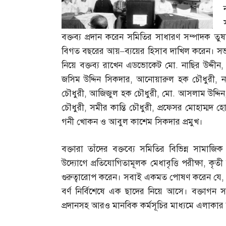
বক্তব্য প্রদান করেন সমিতির সাধারণ সম্পাদক তু
বিগত বছরের আয়
–
ব্যয়ের হিসাব দাখিল করেন। সভায়
নিয়ে বক্তব্য রাখেন এডভোকেট মো
.
নাছির উদ্দীন
জসিম উদ্দিন সিকদার
,
আনোয়ারুল হক চৌধুরী
,
ন
চৌধুরী
,
আজিজুল হক চৌধুরী
,
মো
.
আসলাম উদ্দিন
চৌধুরী
,
সমীর কান্তি চৌধুরী
,
প্রফেসর মোহাম্মদ হ
গনী খোকন ও আবুল কাশেম সিকদার প্রমুখ।
বক্তারা তাঁদের বক্তব্যে সমিতির বিভিন্ন সাম
উদ্যোগে প্রতিযোগিতামূলক মেধাবৃত্তি পরীক্ষা
,
কৃতী 
গুরুত্বারোপ করেন। সবাই একমত পোষণ করেন যে
বর্ণ নির্বিশেষে এক ছাদের নিয়ে আসে। বক্তাগন স
প্রদানসহ আরও মানবিক কর্মসূচির মাধ্যমে এলাকার ম