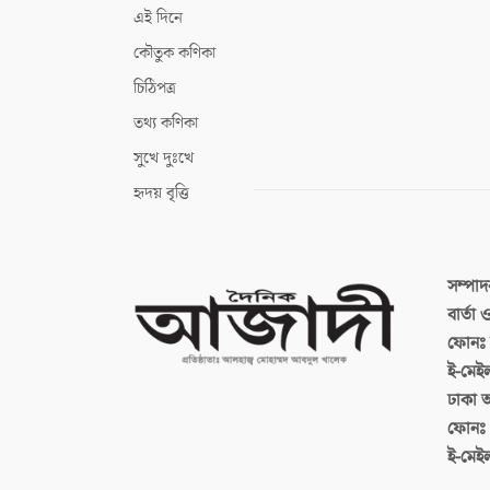
এই দিনে
কৌতুক কণিকা
চিঠিপত্র
তথ্য কণিকা
সুখে দুঃখে
হৃদয় বৃত্তি
সম্পা
বার্তা
ফোনঃ ব
ই-মেই
ঢাকা 
ফোনঃ
ই-মেই