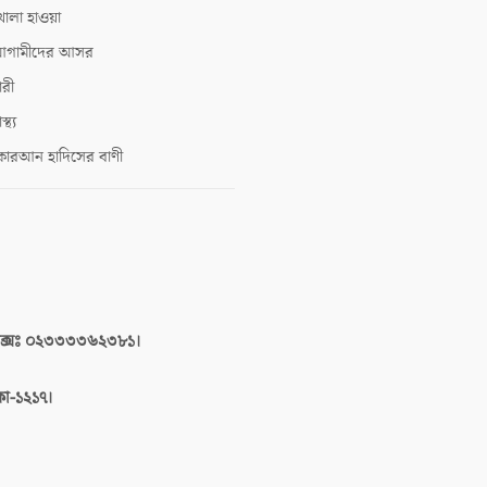
োলা হাওয়া
গামীদের আসর
ারী
াস্থ্য
োরআন হাদিসের বাণী
াক্সঃ ০২৩৩৩৩৬২৩৮১।
াকা-১২১৭।