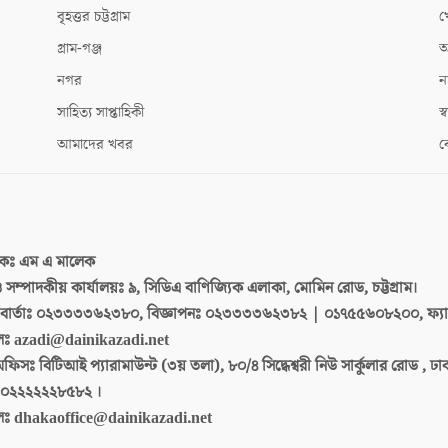
বৃহত্তর চট্টগ্রাম
খ
গ্রাম-গঞ্জ
আ
নগর
ন
সাহিত্য সাপ্তাহিকী
স্ব
আমাদের খবর
ক
দকঃ
এম এ মালেক
 ও সম্পাদকীয় কার্যালয়ঃ
৯, সিডিএ বাণিজ্যিক এলাকা, মোমিন রোড, চট্টগ্রাম।
ার্তাঃ
০২৩৩৩৩৬২৩৮০, বিজ্ঞাপনঃ ০২৩৩৩৩৬২৩৮২ | ০১৭৫৫৬০৮২০০, ফ্য
লঃ
azadi@dainikazadi.net
অফিসঃ
বিটিআই প্যারামাউন্ট (৩য় তলা), ৮০/৪ সিদ্ধেশ্বরী নিউ সার্কুলার রোড , ঢ
০২২২২২২৮৫৮২ ।
লঃ
dhakaoffice@dainikazadi.net