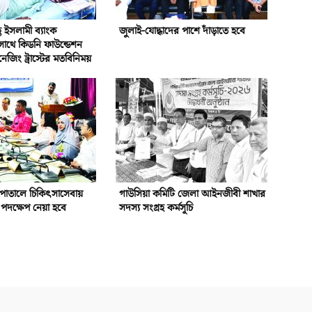
ইসলামী ব্যাংক
জুলাই-যোদ্ধাদের পাশে দাঁড়াতে হবে
সাথে কিডনি ফাউন্ডেশন
নেজিং ট্রাস্টের মতবিনিময়
পাতালে চিকিৎসাসেবায়
গাউসিয়া কমিটি জেলা আইনজীবী শাখার
পদক্ষেপ নেয়া হবে
সদস্য সংগ্রহ কর্মসূচি