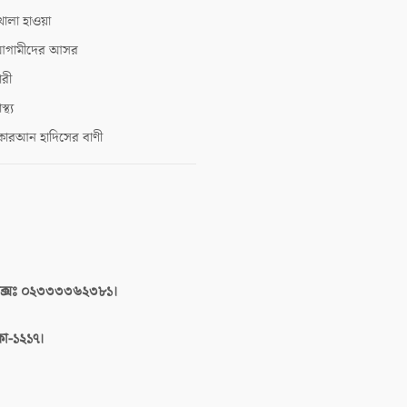
োলা হাওয়া
গামীদের আসর
ারী
াস্থ্য
োরআন হাদিসের বাণী
াক্সঃ ০২৩৩৩৩৬২৩৮১।
াকা-১২১৭।