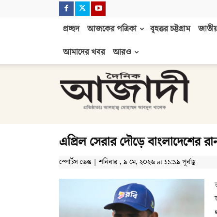
প্রচ্ছদ
আজকের পত্রিকা
বৃহত্তর চট্টগ্রাম
জাতীয়
আমাদের খবর
আরও
দৈনিক
আজাদী
এপ্রিল সেরার দৌড়ে বাংলাদেশের রা
স্পোর্টস ডেস্ক | শনিবার , ৯ মে, ২০২৬ at ১১:১৯ পূর্বাহ্ণ