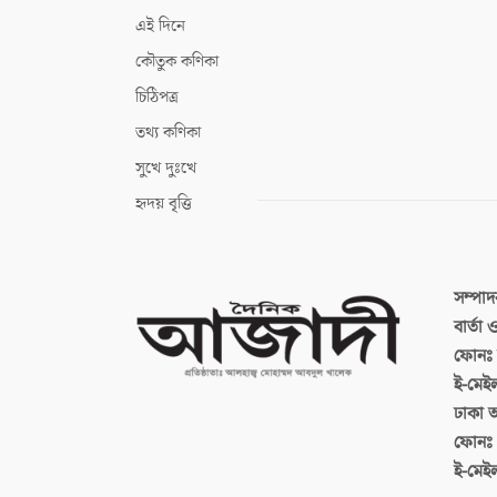
এই দিনে
কৌতুক কণিকা
চিঠিপত্র
তথ্য কণিকা
সুখে দুঃখে
হৃদয় বৃত্তি
সম্পা
বার্তা
ফোনঃ ব
ই-মেই
ঢাকা 
ফোনঃ
ই-মেই