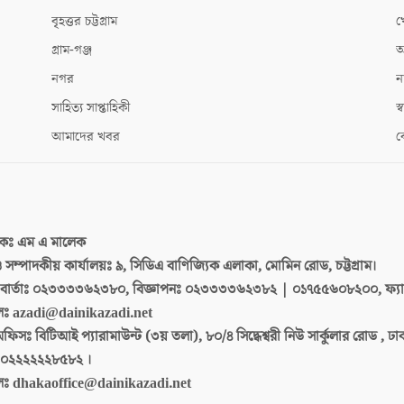
বৃহত্তর চট্টগ্রাম
খ
গ্রাম-গঞ্জ
আ
নগর
ন
সাহিত্য সাপ্তাহিকী
স্ব
আমাদের খবর
ক
দকঃ
এম এ মালেক
 ও সম্পাদকীয় কার্যালয়ঃ
৯, সিডিএ বাণিজ্যিক এলাকা, মোমিন রোড, চট্টগ্রাম।
ার্তাঃ
০২৩৩৩৩৬২৩৮০, বিজ্ঞাপনঃ ০২৩৩৩৩৬২৩৮২ | ০১৭৫৫৬০৮২০০, ফ্য
লঃ
azadi@dainikazadi.net
অফিসঃ
বিটিআই প্যারামাউন্ট (৩য় তলা), ৮০/৪ সিদ্ধেশ্বরী নিউ সার্কুলার রোড , ঢ
০২২২২২২৮৫৮২ ।
লঃ
dhakaoffice@dainikazadi.net