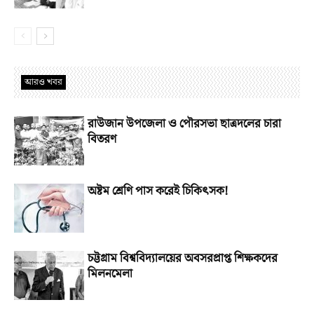
আরও খবর
রাউজান উপজেলা ও পৌরসভা ছাত্রদলের চারা
বিতরণ
অষ্টম শ্রেণি পাস করেই চিকিৎসক!
চট্টগ্রাম বিশ্ববিদ্যালয়ের অবসরপ্রাপ্ত শিক্ষকদের
মিলনমেলা