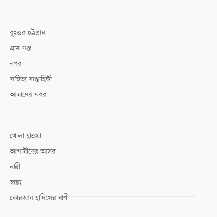
বৃহত্তর চট্টগ্রাম
গ্রাম-গঞ্জ
নগর
সাহিত্য সাপ্তাহিকী
আমাদের খবর
খোলা হাওয়া
আগামীদের আসর
নারী
স্বাস্থ্য
কোরআন হাদিসের বাণী