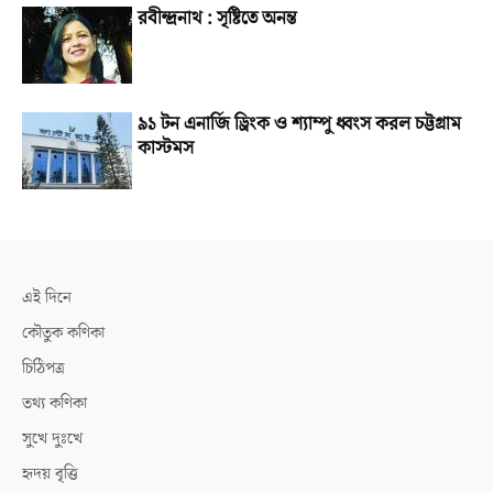
রবীন্দ্রনাথ : সৃষ্টিতে অনন্ত
৯১ টন এনার্জি ড্রিংক ও শ্যাম্পু ধ্বংস করল চট্টগ্রাম
কাস্টমস
এই দিনে
কৌতুক কণিকা
চিঠিপত্র
তথ্য কণিকা
সুখে দুঃখে
হৃদয় বৃত্তি