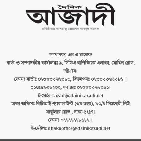
সম্পাদকঃ
এম এ মালেক
বার্তা ও সম্পাদকীয় কার্যালয়ঃ
৯, সিডিএ বাণিজ্যিক এলাকা, মোমিন রোড,
চট্টগ্রাম।
ফোনঃ বার্তাঃ
০২৩৩৩৩৬২৩৮০, বিজ্ঞাপনঃ ০২৩৩৩৩৬২৩৮২ |
০১৭৫৫৬০৮২০০, ফ্যাক্সঃ ০২৩৩৩৩৬২৩৮১।
ই-মেইলঃ
azadi@dainikazadi.net
ঢাকা অফিসঃ
বিটিআই প্যারামাউন্ট (৩য় তলা), ৮০/৪ সিদ্ধেশ্বরী নিউ
সার্কুলার রোড , ঢাকা-১২১৭।
ফোনঃ
০২২২২২২৮৫৮২ ।
ই-মেইলঃ
dhakaoffice@dainikazadi.net