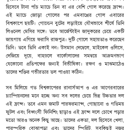
হিসেবে টানা পাঁচ ম্যাচে তিন বা এর বেশি গোল করেছে ফ্রান্স।
এই ম্যাচে জোড়া গোলের পর এমবাপ্পের গোল এবারের
বিশ্বকাপে ছয়টি। গোল্ডেন বুটের লড়াইয়ে যৌথভাবে শীর্ষে তিনি
লিওনেল মেসির সঙ্গে। তবে আর্জেন্টাইন জাদুকরের চেয়ে একটি
জায়গায় এগিয়ে ফরাসি রাজপুত্র। দুটি গোলে সহায়তাও করেছেন
তিনি। তবে তিনি একাই নন। উসমান দেম্বেলে
,
মাইকেল ওলিসে
,
দেজিয়ে দুয়ে
,
বাহডলে বার্কোলাদের সমন্বয়ে আক্রমণভাগ
যেকোনো প্রতিপক্ষের জন্যই বিভীষিকা। রক্ষণ ও মাঝমাঠেও
তাদের শক্তির গভীরতার তল পাওয়া কঠিন।
সব মিলিয়ে গত বিশ্বকাপেরর রানার্সআপ ও এর আগেরবারের
চ্যাম্পিয়নদের মনে হচ্ছে অন্য সব দলের চেয়ে ভিন্ন উচ্চতার দল
এই ফ্রান্স। তবে এমন জমাট পারফরম্যান্স
,
গোছানো ও গতিময়
ফুটল এবং বিধ্বংসী ফিনিশিং ছাড়াও এই ফ্রান্স দলে চোখে পড়ার
মতো আরও অনেক কিছু আছে। তাদের একতা
,
দল হিসেবে খেলা
,
পারস্পরিক বোঝাপড়া এবং তাদের স্পিরিট
,
সবকিছুই নজর