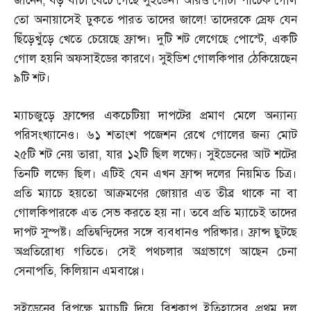
জানেন
,
বড় বাঁচা বেঁচে গেছে সুইডেন। আরও গোটা পাঁচেক গোল
তো অনায়াসেই ঢুকতে পারত তাদের জালে
!
তাদেরকে স্রেফ যেন
ছিঁড়েখুঁড়ে খেতে চেয়েছে ফ্রান্স। দুটি শট লেগেছে পোস্টে
,
একটি
গোল হয়নি অফসাইডের কারণে। সুইডিশ গোলকিপার ঠেকিয়েছেন
৯টি শট।
ম্যাচজুড়ে ফ্রান্সের একচেটিয়া দাপটের প্রমাণ মেলে অন্যান্য
পরিসংখ্যানেও। ৬১ শতাংশ পজেশন রেখে গোলের জন্য মোট
২৫টি শট নেয় তারা
,
যার ১২টি ছিল লক্ষ্যে। সুইডেনের আট শটের
তিনটি লক্ষ্যে ছিল। এটিই যেন এখন ফ্রান্স দলের নিয়মিত চিত্র।
প্রতি ম্যাচে হয়তো আক্রমণের জোয়ার এত তীব্র থাকে না বা
গোলকিপারকে এত সেভ করতে হয় না। তবে প্রতি ম্যাচেই তাদের
দাপট সুস্পষ্ট। প্রতিদ্বন্দ্বিদের সঙ্গে ব্যবধানও পরিষ্কার। ফ্রান্স ছুটছে
অপ্রতিরোধ্য গতিতে। সেই পথচলার অগ্রভাগে আছেন চেনা
সেনাপতি
,
কিলিয়ান এমবাপ্পে।
সুইডেনের বিপক্ষে ম্যাচটি দিয়ে বিশ্বকাপ ইতিহাসের প্রথম দল