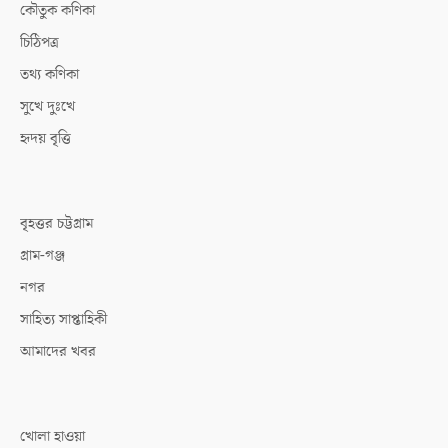
কৌতুক কণিকা
চিঠিপত্র
তথ্য কণিকা
সুখে দুঃখে
হৃদয় বৃত্তি
বৃহত্তর চট্টগ্রাম
গ্রাম-গঞ্জ
নগর
সাহিত্য সাপ্তাহিকী
আমাদের খবর
খোলা হাওয়া