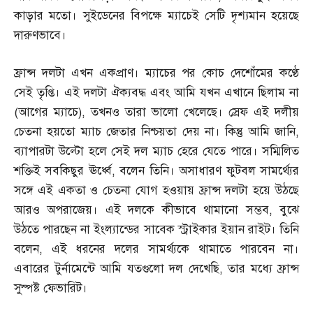
কাড়ার মতো। সুইডেনের বিপক্ষে ম্যাচেই সেটি দৃশ্যমান হয়েছে
দারুণভাবে।
ফ্রান্স দলটা এখন একপ্রাণ। ম্যাচের পর কোচ দেশোঁমের কণ্ঠে
সেই তৃপ্তি। এই দলটা ঐক্যবদ্ধ এবং আমি যখন এখানে ছিলাম না
(
আগের ম্যাচে
),
তখনও তারা ভালো খেলেছে। স্রেফ এই দলীয়
চেতনা হয়তো ম্যাচ জেতার নিশ্চয়তা দেয় না। কিন্তু আমি জানি
,
ব্যাপারটা উল্টো হলে সেই দল ম্যাচ হেরে যেতে পারে। সম্মিলিত
শক্তিই সবকিছুর ঊর্ধ্বে
,
বলেন তিনি। অসাধারণ ফুটবল সামর্থ্যের
সঙ্গে এই একতা ও চেতনা যোগ হওয়ায় ফ্রান্স দলটা হয়ে উঠছে
আরও অপরাজেয়। এই দলকে কীভাবে থামানো সম্ভব
,
বুঝে
উঠতে পারছেন না ইংল্যান্ডের সাবেক স্ট্রাইকার ইয়ান রাইট। তিনি
বলেন
,
এই ধরনের দলের সামর্থ্যকে থামাতে পারবেন না।
এবারের টুর্নামেন্টে আমি যতগুলো দল দেখেছি
,
তার মধ্যে ফ্রান্স
সুস্পষ্ট ফেভারিট।