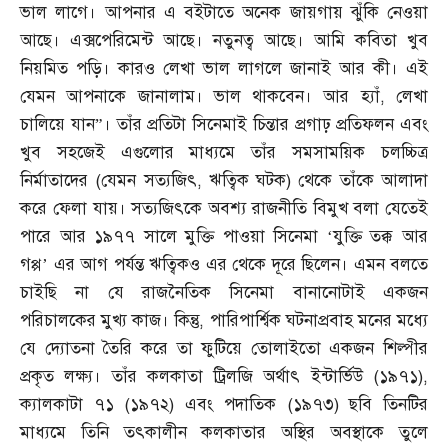
ভাল লাগে। আপনার এ বইটাতে অনেক জায়গায় ঝুঁকি নেওয়া
আছে। এক্সপেরিমেন্ট আছে। নতুনত্ব আছে। আমি কবিতা খুব
নিয়মিত পড়ি। কারও লেখা ভাল লাগলে জানাই আর কী। এই
যেমন আপনাকে জানালাম। ভাল থাকবেন। আর হ্যাঁ
,
লেখা
চালিয়ে যান”। তাঁর প্রতিটা সিনেমাই চিন্তার প্রগাঢ় প্রতিফলন এবং
খুব সহজেই এগুলোর মাধ্যমে তাঁর সমসাময়িক চলচ্চিত্র
নির্মাতাদের
(
যেমন সত্যজিৎ
,
ঋত্বিক ঘটক
)
থেকে তাঁকে আলাদা
করে ফেলা যায়। সত্যজিৎকে অবশ্য রাজনীতি বিমুখ বলা যেতেই
পারে আর ১৯৭৭ সালে মুক্তি পাওয়া সিনেমা ‘যুক্তি তক্ক আর
গপ্প’ এর আগ পর্যন্ত ঋত্বিকও এর থেকে দূরে ছিলেন। এমন বলতে
চাইছি না যে রাজনৈতিক সিনেমা বানানোটাই একজন
পরিচালকের মুখ্য কাজ। কিন্তু
,
পারিপার্শ্বিক ঘটনাপ্রবাহ মনের মধ্যে
যে দ্যোতনা তৈরি করে তা ফুটিয়ে তোলাইতো একজন শিল্পীর
প্রকৃত লক্ষ্য। তাঁর কলকাতা ট্রিলজি অর্থাৎ ইন্টার্ভিউ
(
১৯৭১
),
ক্যালকাটা ৭১
(
১৯৭২
)
এবং পদাতিক
(
১৯৭৩
)
ছবি তিনটির
মাধ্যমে তিনি তৎকালীন কলকাতার অস্থির অবস্থাকে তুলে