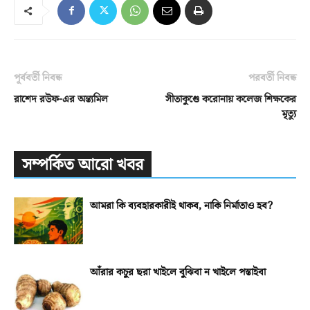
পূর্ববর্তী নিবন্ধ
পরবর্তী নিবন্ধ
রাশেদ রউফ-এর অন্ত্যমিল
সীতাকুণ্ডে করোনায় কলেজ শিক্ষকের
মৃত্যু
সম্পর্কিত আরো খবর
আমরা কি ব্যবহারকারীই থাকব, নাকি নির্মাতাও হব?
আঁরার কচুর ছরা খাইলে বুঝিবা ন খাইলে পস্তাইবা