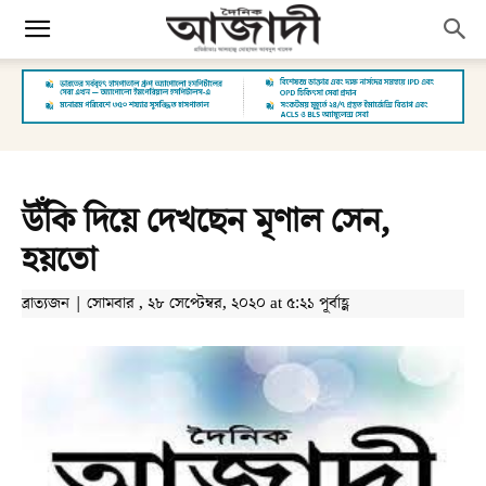
উঁকি দিয়ে দেখছেন মৃণাল সেন,
হয়তো
ব্রাত্যজন | সোমবার , ২৮ সেপ্টেম্বর, ২০২০ at ৫:২১ পূর্বাহ্ণ