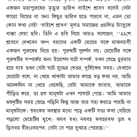
একজন মহাপুরুষের মৃত্যুর তারিখ বাইশে শ্রাবণ বলেই সেটা
কারো বিয়ের বা অন্য কিছুর তারিখ হতে পারবে না
,
এমন তো
কোন কথা নেই
! ‘
বাইশে শ্রাবণ’ মূলত সমাজের প্রচলিত ট্যাবুকে
ধাক্কা দেয়া ছবি। তিনি এ ছবি নিয়ে আরও বলেছেন
, ‘‘
২২শে
শ্রাবণে দেখবেন অল্প বয়সের একটি মেয়ের সঙ্গে মাঝবয়সী
একজন পুরুষের বিয়ে হয়। পুরুষটি সুদর্শন নয়। মেয়েটির সঙ্গে
পুরুষটির সম্পর্কের জন্য ইরোশন ঘটে সম্পর্ক
,
যখন ভেঙে চুরমার
হয়ে যায় তখন সেটা ঘটে যুদ্ধের ভেতর
,
দুর্ভিক্ষের সময়। যেখানে
মেয়েটা বলে
,
না খেয়ে থাকাটা আমার কাছে বড় কথা নয়
,
আমি
অনেকদিন না খেয়ে থেকেছি
,
যেটা আমাকে ভাবায়
,
আমাকে
পীড়িত করে
,
তা হল মানুষটা এখন পালটে গেছে। আমি আমার
শুভদৃষ্টির সময় ভেঙে পড়িনি কিন্তু আজ আর সহ্য করতে পারছি না
মানুষটাকে। ভয়ংকর অবস্থার মধ্যে পড়ে একটি সত্য কথা বেরিয়ে
পড়লো মেয়েটির মুখে। ঝযব যধং নববহ ফবহরবফ ড়ভ ধ
ড়িসধহ বীরংঃবহপব
.
সেটা সে পরে বুঝতে পেরেছে।’’