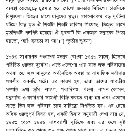
মানুষ ছুটে আসছে শ্মশানের দিকে। পুলিশের সবরকম রক্ষণাবেক্ষণ
ব্যবস্থা ভেঙেচুড়ে চুরমার হয়ে গেলো জনতার মিছিলে। চারদিকে
বিশৃঙ্খলা। ভিড়ের চাপে মানুষের মৃত্যু। কোনোরকম বড় দুর্ঘটনা
ঘটছে
!
কিন্তু মৃত ঐ শিশুটি
!
শিশুটি হারিয়ে গিয়েছে
,
ভিড়ের চাপে
মৃতশিশুটি পদপিষ্ট হয়েছে
!
ঐ যুবকটি কি একমাত্র সন্তানের পিতা
হয়তো
, ‘
হ্যাঁ’ হয়তো বা ‘না’।”
[ ‘
তৃতীয় ভুবন’
]
১৯৪৩ সাধারণত পঞ্চাশের মন্বন্তর
(
বাংলা ১৩৫০ সালে
)
হিসেবে
পরিচিত গুরুতর দুর্যোগ। এতে প্রদেশের প্রায় সাত লক্ষ পরিবারের
অথবা ৩৮ লক্ষ মানুষের অর্থনৈতিক অবস্থা ও সামাজিক মর্যাদার
লক্ষণীয় অবনতি ঘটে। এর কারণ হল
,
তারা তাদের যাবতীয়
সম্পত্তি তথা ভূমি
,
লাঙল
,
গবাদিপশু
,
গহনা
,
বাসন
–
কোসন
,
যন্ত্রপাতি ও কারিগরি সামগ্রী বিক্রি করতে বাধ্য হয় এবং এভাবে
সাড়ে তিন লক্ষ পরিবার চরম দারিদ্র্যে নিপতিত হয়। এর চেয়ে
অধিক গুরুত্বপূর্ণ বিষয় হল
,
একটি হিসাব অনুযায়ী দেখা যায় যে
,
১৯৪৩ থেকে ১৯৪৬ সালব্যাপী দুর্ভিক্ষে এবং এর ফলে সৃষ্ট
মহামারিতে ৩৫ থেকে ৩৮ লক্ষ লোক মারা যায়। এ মৃত্যুর হার