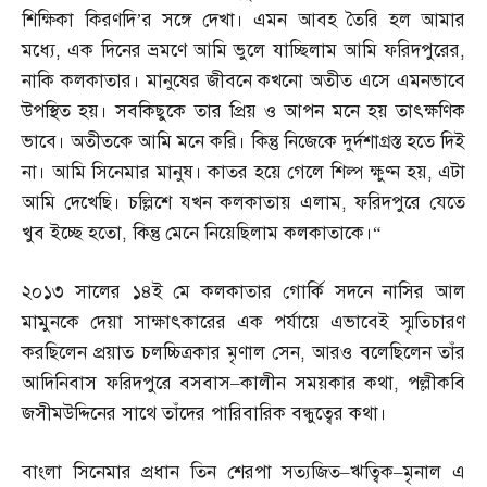
শিক্ষিকা কিরণদি’র সঙ্গে দেখা। এমন আবহ তৈরি হল আমার
মধ্যে
,
এক দিনের ভ্রমণে আমি ভুলে যাচ্ছিলাম আমি ফরিদপুরের
,
নাকি কলকাতার। মানুষের জীবনে কখনো অতীত এসে এমনভাবে
উপস্থিত হয়। সবকিছুকে তার প্রিয় ও আপন মনে হয় তাৎক্ষণিক
ভাবে। অতীতকে আমি মনে করি। কিন্তু নিজেকে দুর্দশাগ্রস্ত হতে দিই
না। আমি সিনেমার মানুষ। কাতর হয়ে গেলে শিল্প ক্ষুণ্ন হয়
,
এটা
আমি দেখেছি। চল্লিশে যখন কলকাতায় এলাম
,
ফরিদপুরে যেতে
খুব ইচ্ছে হতো
,
কিন্তু মেনে নিয়েছিলাম কলকাতাকে।“
২০১৩ সালের ১৪ই মে কলকাতার গোর্কি সদনে নাসির আল
মামুনকে দেয়া সাক্ষাৎকারের এক পর্যায়ে এভাবেই স্মৃতিচারণ
করছিলেন প্রয়াত চলচ্চিত্রকার মৃণাল সেন
,
আরও বলেছিলেন তাঁর
আদিনিবাস ফরিদপুরে বসবাস
–
কালীন সময়কার কথা
,
পল্লীকবি
জসীমউদ্দিনের সাথে তাঁদের পারিবারিক বন্ধুত্বের কথা।
বাংলা সিনেমার প্রধান তিন শেরপা সত্যজিত
–
ঋত্বিক
–
মৃনাল এ