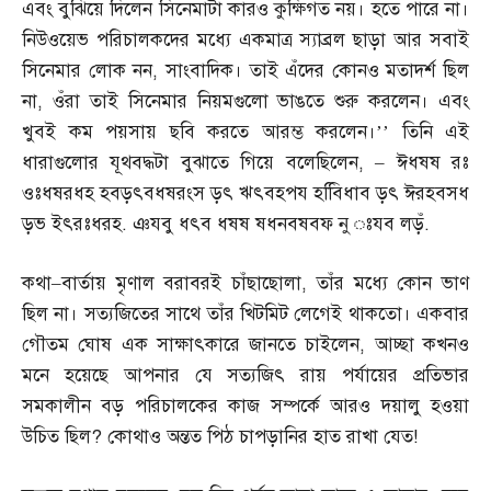
এবং বুঝিয়ে দিলেন সিনেমাটা কারও কুক্ষিগত নয়। হতে পারে না।
নিউওয়েভ পরিচালকদের মধ্যে একমাত্র স্যাব্রল ছাড়া আর সবাই
সিনেমার লোক নন
,
সাংবাদিক। তাই এঁদের কোনও মতাদর্শ ছিল
না
,
ওঁরা তাই সিনেমার নিয়মগুলো ভাঙতে শুরু করলেন। এবং
খুবই কম পয়সায় ছবি করতে আরম্ভ করলেন।’’ তিনি এই
ধারাগুলোর যূথবদ্ধটা বুঝাতে গিয়ে বলেছিলেন
, –
ঈধষষ রঃ
ওঃধষরধহ হবড়ৎবধষরংস ড়ৎ ঋৎবহপয হবিিধাব ড়ৎ ঈরহবসধ
ড়ভ ইৎরঃধরহ
.
ঞযবু ধৎব ধষষ ষধনবষবফ নু ঃযব লড়ঁ
.
কথা
–
বার্তায় মৃণাল বরাবরই চাঁছাছোলা
,
তাঁর মধ্যে কোন ভাণ
ছিল না। সত্যজিতের সাথে তাঁর খিটমিট লেগেই থাকতো। একবার
গৌতম ঘোষ এক সাক্ষাৎকারে জানতে চাইলেন
,
আচ্ছা কখনও
মনে হয়েছে আপনার যে সত্যজিৎ রায় পর্যায়ের প্রতিভার
সমকালীন বড় পরিচালকের কাজ সম্পর্কে আরও দয়ালু হওয়া
উচিত ছিল
?
কোথাও অন্তত পিঠ চাপড়ানির হাত রাখা যেত
!