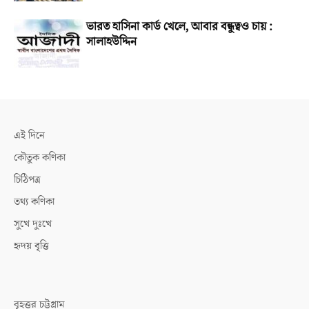
ভারত হাসিনা কার্ড খেলে, আবার বন্ধুত্বও চায় :
সালাহউদ্দিন
এই দিনে
কৌতুক কণিকা
চিঠিপত্র
তথ্য কণিকা
সুখে দুঃখে
হৃদয় বৃত্তি
বৃহত্তর চট্টগ্রাম