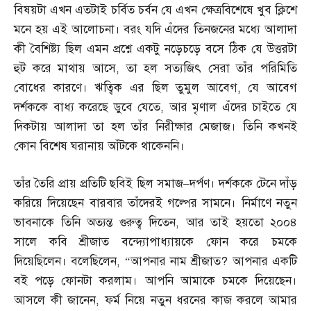
বিষয়টা এখন এতটাই চর্বিত চর্বন যে এখন ক্ষেত্রবিশেষে খুব ক্লিশে
মনে হয় এই আলোচনা। বরং যদি এঁদের তিনজনের মধ্যে আলাদা
কী বৈশিষ্ট্য ছিল এমন প্রশ্নে একটু নড়েচড়ে বসে ঠিক যে উত্তরটা
হুট করে মাথায় আসে
,
তা হল সত্যজিৎ সেরা তাঁর পরিমিতি
বোধের কারণে। ঋত্বিক এর ছিল তুমুল আবেগ
,
যে আবেগ
দর্শককে বাধ্য করেছে ডুবে যেতে
,
আর মৃণাল এঁদের চাইতে যে
দিকটায় আলাদা তা হল তাঁর নিরীক্ষার মেজাজ। তিনি কখনই
কোন বিশেষ ঘরানায় আঁটকে থাকেননি।
তাঁর তৈরি প্রায় প্রতিটি ছবিই ছিল সমাজ
–
দর্পণ। দর্শককে টেনে দাঁড়
করিয়ে দিয়েছেন বারবার তাঁদেরই গল্পের সামনে। নির্মাণে নতুন
ভাবনাকে তিনি অত্যন্ত গুরুত্ব দিতেন
,
আর তাই হয়তো ২০০৪
সালে কবি শ্রীজাত বন্দ্যোপাধ্যায়কে ফোন করে চমকে
দিয়েছিলেন। বলেছিলেন
, “
আপনার নাম শ্রীজাত
?
আপনার একটি
বই পড়ে ফোনটা করলাম। আপনি আমাকে চমকে দিয়েছেন।
আসলে কী জানেন
,
ফর্ম নিয়ে নতুন ধরনের কাজ করলে আমার