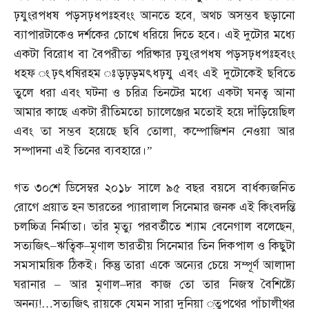
ঢ়যুংরপধষ পড়সঢ়ধপঃহবংং আনতে হবে
,
অথচ অসম্ভব ছড়ানো
ব্যাপারটাকেও দর্শকের চোখে ধরিয়ে দিতে হবে। এই দুটোর মধ্যে
একটা বিরোধ বা বৈপরীত্য পরিষ্কার ঢ়যুংরপধষ পড়সঢ়ধপঃহবংং
ধহফ ংঢ়ৎধষিরহম ঃড়ঢ়ড়মৎধঢ়যু এবং এই দুটোকেই ছবিতে
তুলে ধরা এবং ঘটনা ও চরিত্র তিনটের মধ্যে একটা ঘনত্ব আনা
আমার কাছে একটা রীতিমতো চ্যালেঞ্জের মতোই হয়ে দাঁড়িয়েছিল
এবং তা সম্ভব হয়েছে ছবি তোলা
,
কম্পোজিশন নেওয়া আর
সম্পাদনা এই তিনের ব্যবহারে।”
গত ৩০শে ডিসেম্বর ২০১৮ সালে ৯৫ বছর বয়সে বার্ধক্যজনিত
রোগে প্রয়াত হন ভারতের প্যারালাল সিনেমার জনক এই কিংবদন্তি
চলচ্চিত্র নির্মাতা। তাঁর মৃত্যু পরবর্তীতে শ্যাম বেনেগাল বলেছেন
,
ুসত্যজিৎ
–
ঋত্বিক
–
মৃণাল ভারতীয় সিনেমার তিন দিকপাল ও কিছুটা
সমসাময়িক ঠিকই। কিন্তু তারা একে অন্যের চেয়ে সম্পূর্ণ আলাদা
ঘরানার
–
আর মৃণাল
–
দার কাজ তো তার নিজস্ব বৈশিষ্ট্যে
অনন্য
!…
সত্যজিৎ রায়কে যেমন সারা দুনিয়া ্তুপথের পাঁচালী্থর