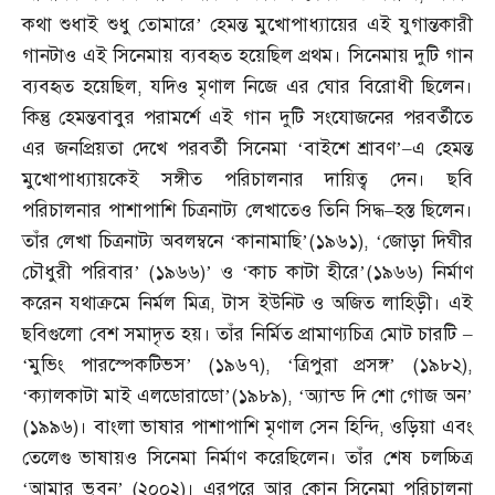
কথা শুধাই শুধু তোমারে’ হেমন্ত মুখোপাধ্যায়ের এই যুগান্তকারী
গানটাও এই সিনেমায় ব্যবহৃত হয়েছিল প্রথম। সিনেমায় দুটি গান
ব্যবহৃত হয়েছিল
,
যদিও মৃণাল নিজে এর ঘোর বিরোধী ছিলেন।
কিন্তু হেমন্তবাবুর পরামর্শে এই গান দুটি সংযোজনের পরবর্তীতে
এর জনপ্রিয়তা দেখে পরবর্তী সিনেমা ‘বাইশে শ্রাবণ’
–
এ হেমন্ত
মুখোপাধ্যায়কেই সঙ্গীত পরিচালনার দায়িত্ব দেন। ছবি
পরিচালনার পাশাপাশি চিত্রনাট্য লেখাতেও তিনি সিদ্ধ
–
হস্ত ছিলেন।
তাঁর লেখা চিত্রনাট্য অবলম্বনে ‘কানামাছি’
(
১৯৬১
), ‘
জোড়া দিঘীর
চৌধুরী পরিবার’
(
১৯৬৬
)’
ও ‘কাচ কাটা হীরে’
(
১৯৬৬
)
নির্মাণ
করেন যথাক্রমে নির্মল মিত্র
,
টাস ইউনিট ও অজিত লাহিড়ী। এই
ছবিগুলো বেশ সমাদৃত হয়। তাঁর নির্মিত প্রামাণ্যচিত্র মোট চারটি
–
‘
মুভিং পারস্পেকটিভস’
(
১৯৬৭
), ‘
ত্রিপুরা প্রসঙ্গ’
(
১৯৮২
),
‘
ক্যালকাটা মাই এলডোরাডো’
(
১৯৮৯
), ‘
অ্যান্ড দি শো গোজ অন’
(
১৯৯৬
)
। বাংলা ভাষার পাশাপাশি মৃণাল সেন হিন্দি
,
ওড়িয়া এবং
তেলেগু ভাষায়ও সিনেমা নির্মাণ করেছিলেন। তাঁর শেষ চলচ্চিত্র
‘আমার ভুবন’
(
২০০২
)
। এরপরে আর কোন সিনেমা পরিচালনা