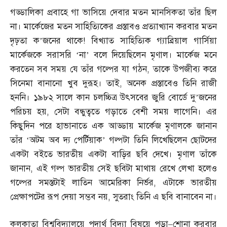
গড্ডালিকা প্রবাহে গা ভাসিয়ে দেবার মতন মানসিকতা তাঁর ছিল
না। মার্কেজের মতন সাহিত্যিকের প্রস্তাবও প্রত্যাখ্যান করবার মতন
দৃঢ়তা ক’জনের থাকে
!
বিখ্যাত সাহিত্যিক গ্যাব্রিয়াল গার্সিয়া
মার্কেজকে সরাসরি ‘না’ বলে দিয়েছিলেন মৃণাল। মার্কেজ মনে
করতেন সব সময় যে তাঁর গল্পের যা গঠন
,
তাকে উপজীব্য করে
সিনেমা বানানো খুব দুরূহ। তাই
,
অনেক প্রস্তাবেও তিনি রাজী
হননি। ১৯৮২ সালে কান চলচ্চিত্র উৎসবের জুরি বোর্ডে দু’জনের
পরিচয় হয়
,
সেটা বন্ধুত্বতে গড়াতে বেশী সময় লাগেনি। এর
কিছুদিন পরে হাভানাতে এক আড্ডায় মার্কেজ মৃণালকে জানান
তাঁর ‘অটম অব দ্য পের্টিয়াক’ গল্পটা তিনি লিখেছিলেন ছোটদের
একটা বইতে ভারতীয় একটা বাড়ির ছবি দেখে। মৃণাল তাঁকে
জানান
,
এই গল্প ভারতীয় সেই ছবিটা মাথায় রেখে লেখা হলেও
গল্পের সমস্তটাই লাতিন আমেরিকা নির্ভর
,
এটাকে ভারতীয়
প্রেক্ষাপটের রূপ দেয়া সম্ভব নয়
,
সুতরাং তিনি এ ছবি বানাবেন না।
কলকাতা বিশ্ববিদ্যালয়ে পদার্থ বিদ্যা বিষয়ে পড়া
–
শোনা করবার