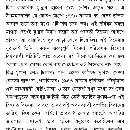
ছিল স্বাভাবিক মৃত্যুর হারের চেয়ে বেশি। প্রকৃত পক্ষে
,
এ
উপমহাদেশের যে কোনও অংশে ১৭৭০ সালের পর যেসব দুর্ভিক্ষ
আঘাত হানে তার মধ্যে এটি ছিল চরম
–
তম। এই দুর্বিষহ অবস্থা
মাথায় রেখেই মৃণাল নির্মাণ করেন তাঁর পরবর্তী সিনেমা ‘বাইশে
শ্রাবণ’
,
যা সারাবিশ্বে খুব সাড়া ফেলে দিয়েছিল। এই সিনেমার
সুবাদেই তিনি একজন গুরুত্বপূর্ণ সিনেমা পরিচালক হিসেবে
বিশ্বব্যাপী পরিচিতি লাভ করেন। এই সিনেমাটা নিয়েও কম জল
ঘোলা হয়নি
,
সেন্সর বোর্ড বাঁধ সেধেছিল এই সিনেমার নাম নিয়ে।
কিন্তু মৃণাল অনড় ছিলেন। পরে অনেক কাঠখড় পুরিয়ে সেন্সর
বোর্ডের ছাড়পত্র পেয়েছিলেন। ১৯৪৩ সালের দুর্ভিক্ষের পটভূমিতে
এক মাঝবয়সী ফেরিওয়ালা ও তার ষোড়শী বধূর মধ্যে সম্পর্কের
টানাপড়েনের অম্লমধুর কাহিনী নিয়ে তৈরি হয়েছিল মৃণাল
–
এর এই
বিখ্যাত সিনেমা। বাইশে শ্রাবণ এই অসমবয়সী দম্পতির বিবাহের
তারিখ
,
কিন্তু কেন ‘বাইশে শ্রাবণ’
?
সেন্সর বোর্ডের আপত্তির
জায়গাটা এখানেই
,
তাঁরা তাঁকে অনুরোধ করেছিলেন নাম
পাল্টাবার জন্য। এ বিষয়ে মৃণাল মোটেও আপোষ করেননি।