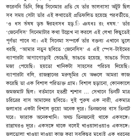
করেননি তিনি
,
কিন্তু সিনেমার প্রতি যে তাঁর ভালবাসা অটুট ছিল
সব সময় সেটা তাঁর এই কথাতেই প্রতিফলিত হয়েছে পরবর্তীতে
,
‘
ও ধস ভঁষষ ড়ভ ঈরহবসধ হড়
.
ি ঞযধঃ রং ধষষ
.’
তাঁর
‘জেনেসিস’ সিনেমাটার কথা উল্লেখ না করলে এই লেখা কিছুতেই
পূর্ণতা পাবে না। এই সিনেমা সম্পর্কে তাঁর বক্তব্য এখানে তুলে
ধরছি
, “
আমার নতুন ছবিতে ‘জেনেসিস’ এ এই স্পেস
–
টাইমের
ব্যাপারটা আগাগোড়াই ভেঙেছি
,
ভাঙতে হয়েছে
,
ভাঙতে গিয়ে
মজা পেয়েছি। হয়তো খানিকটা সাহসের পরিচয় দিয়েছি।
ব্যাপারটা বলি
,
রাজস্থানের মরুভূমির যে অঞ্চলে আমরা কাজ
করেছি তা এক বিশাল পরিত্যক্ত গ্রাম। বিশাল ছড়ানো
,
কোনকালে
জমজমাট ছিল। বর্তমানে হতশ্রী শ্মশান
…
সেখানে তিনটি মাত্র
চরিত্রের বাস আমাদের ছবিতে। দুই পুরুষ এক নারী
,
একমাত্র
জলাধার একটা বিশাল কুয়ো অনেক দূরে। তিনজনের বাস তিনটে
ঘরে। ফারাক অনেকখানি। অথচ তিনজনেই থাকে একসঙ্গে।
রান্নাঘরও দূরে। একসঙ্গে থাকে বলেই খাওয়াদাওয়াও একসঙ্গে।
জলতোলা খাওয়া দাওয়া কাজ করা সবকিছুর মধ্যেই এক ধরনের