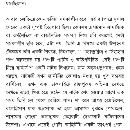
ধরেছিলেন।
আবার চলচ্চিত্রে কোন ছবিটা সমকালীন হবে
,
এই ব্যাপারে মৃণাল
সেনের একটা সুস্পষ্ট চিন্তাধারা ছিল। কেবলমাত্র ঘটমান সামাজিক
বা অর্থনৈতিক বা রাজনৈতিক সমস্যা নিয়ে ছবি করলেই সেটা
সমকালীন ছবি হবে
,
এটা নয়। তিনি এ বিষয়ে একটা উদাহরণ
টেনেছেন তাঁর একটা নিবন্ধে
;
লিখেছেন
, ‘‘ ‘
অ্যান্ড্রক্লিস্‌ ও সিংহে’র
গল্প আজকের নয় গল্পটি প্রাচীন ও অতিপরিচিত। সেই গল্পটি
নিয়ে বার্নার্ড শ একটি নাটক লিখলেন। নাম অহফৎড়পষবং ধহফ
খরড়হ
.
নাটকটি যখন জার্মানির কোথাও মঞ্চস্থ হয় খুব সম্ভবত
বার্লিনেই। তখন এক ডাকসাইটে রাজপুরুষ অভিনয় দেখতে
দেখতে এতই ক্ষিপ্ত হয়ে ওঠেন যে নাটক শেষ হওয়ার আগে এক
সময় তিনি হল থেকে বেরিয়ে যান। শ’ শুনে আশ্বস্ত হয়েছিলেন
,
বলেছিলেন যাক ভদ্রলোক তা হলে আমাকে বুঝতে পেরেছেন।
শাসকের নোংরা অস্বাস্থ্যকর চেহারাটা দেখানোই নাট্যকারের
উদ্দেশ্য। এখানে এসেই গোটা কাহিনীটা একটা তাৎপর্য পেল।