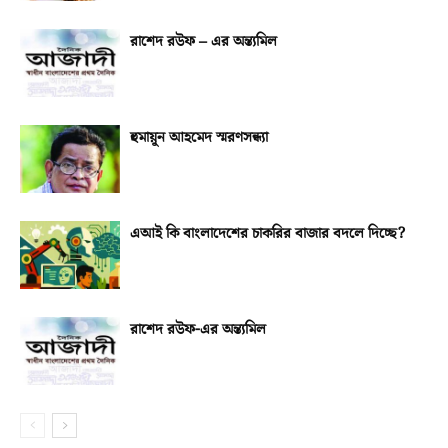
রাশেদ রউফ – এর অন্ত্যমিল
হুমায়ূন আহমেদ স্মরণসন্ধ্যা
এআই কি বাংলাদেশের চাকরির বাজার বদলে দিচ্ছে?
রাশেদ রউফ-এর অন্ত্যমিল