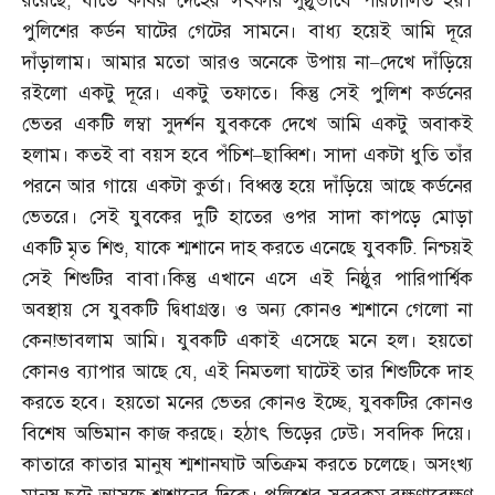
রয়েছে
,
যাতে কবির দেহের সৎকার সুষ্ঠুভাবে পরিচালিত হয়।
পুলিশের কর্ডন ঘাটের গেটের সামনে। বাধ্য হয়েই আমি দূরে
দাঁড়ালাম। আমার মতো আরও অনেকে উপায় না
–
দেখে দাঁড়িয়ে
রইলো একটু দূরে। একটু তফাতে। কিন্তু সেই পুলিশ কর্ডনের
ভেতর একটি লম্বা সুদর্শন যুবককে দেখে আমি একটু অবাকই
হলাম। কতই বা বয়স হবে পঁচিশ
–
ছাব্বিশ। সাদা একটা ধুতি তাঁর
পরনে আর গায়ে একটা কুর্তা। বিধ্বস্ত হয়ে দাঁড়িয়ে আছে কর্ডনের
ভেতরে। সেই যুবকের দুটি হাতের ওপর সাদা কাপড়ে মোড়া
একটি মৃত শিশু
,
যাকে শ্মশানে দাহ করতে এনেছে যুবকটি
.
নিশ্চয়ই
সেই শিশুটির বাবা।কিন্তু এখানে এসে এই নিষ্ঠুর পারিপার্শ্বিক
অবস্থায় সে যুবকটি দ্বিধাগ্রস্ত। ও অন্য কোনও শ্মশানে গেলো না
কেন
!
ভাবলাম আমি। যুবকটি একাই এসেছে মনে হল। হয়তো
কোনও ব্যাপার আছে যে
,
এই নিমতলা ঘাটেই তার শিশুটিকে দাহ
করতে হবে। হয়তো মনের ভেতর কোনও ইচ্ছে
,
যুবকটির কোনও
বিশেষ অভিমান কাজ করছে। হঠাৎ ভিড়ের ঢেউ। সবদিক দিয়ে।
কাতারে কাতার মানুষ শ্মশানঘাট অতিক্রম করতে চলেছে। অসংখ্য