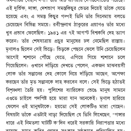
অর্থনীতির বেহাল দশা। তার আঁচ এশিয়ার দেশগুলোতেও পরেছে।
এই দুর্ভিক্ষ
,
দাঙ্গা
,
দেশভাগ সমস্তকিছুর ভেতর দিয়েই তাঁকে যেতে
হয়েছে এবং এ সমস্ত কিছুর গল্পই তিনি তাঁর সিনেমায় বলতে
চেয়েছেন বিভিন্ন সময়ে। রবীন্দ্রনাথ ঠাকুরের প্রয়াণও তাঁর মধ্যে
খুব প্রভাব ফেলেছিল। ১৯৪১ এর ৭ই আগস্ট বিশ্বকবি দেহ ত্যাগ
করেন। তাঁর শেষযাত্রায় প্রচুর মানুষের ঢল নেমেছিল রাস্তায়।
মৃণালও ছিলেন সেই ভিড়ে। ভিড়কে পেছনে ফেলে উনি চেয়েছিলেন
আগেই শ্মশানে পৌঁছে যেতে
,
এগিয়ে গিয়ে শ্মশানে চলে
গিয়েছিলেন। ওখানে দাঁড়িয়ে দেখতে পেলেন
,
একজন মাঝবয়সী
লোক তাঁর সন্তানের দেহ কোলে নিয়ে দাঁড়িয়ে আছেন
,
অপেক্ষা
করছেন তাঁর মৃত সন্তানকে দাহ করবেন বলে। সেই ভিড়ে হঠাতই
বিশৃঙ্খলা তৈরি হয়। পুলিশের ব্যারিকেড ভেঙে মানুষ সামনে
এগুতে চাইলে পদপিষ্ট হয়ে মারা যান অনেকেই। মৃণাল হারিয়ে
ফেলেন ওই মানুষটাকে। হয়তো সেই লোকটিও মারা গেছেন।
বিষয়টা তাঁকে এতটাই নাড়া দিয়েছিল যে তিনি লিখেছেন
, “
গঙ্গার
ধারে এই নিমতলা ঘাটটি ক’দিন ধরেই সরকারি নিরাপত্তার মধ্যে