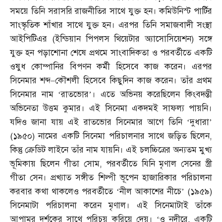
সময়ে তিনি সরাসরি রাজনীতির সাথে যুক্ত হন। কমিউনিস্ট পার্টির
সাংস্কৃতিক শাঁখার সাথে যুক্ত হন। এরপর তিনি সমাজবাদী সংস্থা
আইপিটিএর
(
ইন্ডিয়ান পিপলস থিয়েটার অ্যাসোসিয়েশন
)
সঙ্গে
যুক্ত হন পড়াশোনা শেষে প্রথমে সাংবাদিকতা ও পরবর্তীতে একটি
ওষুধ কোম্পানির বিপণন কর্মী হিসেবে কাজ করেন। এরপর
সিনেমার শব্দ
–
কৌশলী হিসেবে কিছুদিন কাজ করেন। তাঁর প্রথম
সিনেমার নাম ‘রাতভোর’। এতে অভিনয় করেছিলেন কিংবদন্তী
অভিনেতা উত্তম কুমার। এই সিনেমা একদমই সাফল্য পায়নি।
যদিও জানা যায় এই রাতভোর সিনেমার আগে তিনি ‘দুধারা’
(
১৯৫০
)
নামের একটি সিনেমা পরিচালনার সাথে জড়িত ছিলেন
,
কিন্তু ক্রেডিট লাইনে তাঁর নাম যায়নি। এই চলচ্চিত্রের অন্যতম মুখ্য
ভূমিকায় ছিলেন গীতা সোম
,
পরবর্তীতে যিনি মৃণাল সেনের স্ত্রী
গীতা সেন। প্রখ্যাত সঙ্গীত শিল্পী ভূপেন হাজারিকার পরিচালনা
করবার কথা থাকলেও পরবর্তীতে ‘নীল আকাশের নীচে’
(
১৯৫৯
)
সিনেমাটা পরিচালনা করেন মৃণাল। এই সিনেমাটাই তাঁকে
আপামর দর্শকের সাথে পরিচয় করিয়ে দেয়। ‘ও নদীরে
,
একটি