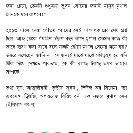
জন্য চেনে
,
তেমনি শুধুমাত্র ভুবন সোমের জন্যই মানুষ মৃণাল
সেনকে মনে রাখবে।”
২০১৩ সালে নেয়া গৌতম ঘোষের সেই সাক্ষাৎকারের শেষ প্রশ্ন
ছিল
,
আজ থেকে পঁয়ত্রিশ চল্লিশ বছর বাদে মৃণাল সেনের কাজ কী
ভাবে স্মরণ করা যাবে বলে নব্বই ছোঁয়া মৃণাল সেনের মনে হয়
?
উত্তরে বলেছেন
,
জানি না। সে জন্যই মাঝে মাঝে কৌতূহল হয় যদি
উঁকি দিয়ে দেখতে পারতাম
,
কে কী বলছে
–
টলছে তখন আমার
সম্পর্কে
!
তথ্য সূত্র
:
আত্মজীবনী ‘তৃতীয় ভুবন’
,
ভিউজ অব সিনেমা
,
দ্যা
এবসেন্স ট্রিলজি
,
অলওয়েজ বিয়িং বর্ন
,
এক নজরে মৃণাল সেন
(
ইলিয়াস কমল
)