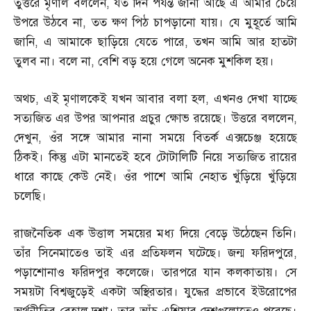
তুত্তরে মৃণাল বললেন
,
যত দিন পর্যন্ত জানা আছে এ আমার চেয়ে
উপরে উঠবে না
,
তত ক্ষণ পিঠ চাপড়ানো যায়। যে মুহূর্তে আমি
জানি
,
এ আমাকে ছাড়িয়ে যেতে পারে
,
তখন আমি আর হাতটা
তুলব না। বলে না
,
বেশি বড় হয়ে গেলে অনেক মুশকিল হয়।
অথচ
,
এই মৃণালকেই যখন আবার বলা হল
,
এখনও দেখা যাচ্ছে
সত্যজিত এর উপর আপনার প্রচুর ক্ষোভ রয়েছে। উত্তরে বললেন
,
দেখুন
,
ওঁর সঙ্গে আমার নানা সময়ে বিতর্ক এক্সচেঞ্জ হয়েছে
ঠিকই। কিন্তু এটা মানতেই হবে টোটালিটি নিয়ে সত্যজিত রায়ের
ধারে কাছে কেউ নেই। ওঁর পাশে আমি নেহাত খুঁড়িয়ে খুঁড়িয়ে
চলেছি।
রাজনৈতিক এক উত্তাল সময়ের মধ্য দিয়ে বেড়ে উঠেছেন তিনি।
তাঁর সিনেমাতেও তাই এর প্রতিফলন ঘটেছে। জন্ম ফরিদপুরে
,
পড়াশোনাও ফরিদপুর কলেজে। তারপরে যান কলকাতায়। সে
সময়টা বিশ্বজুড়েই একটা অস্থিরতার। যুদ্ধের প্রভাবে ইউরোপের