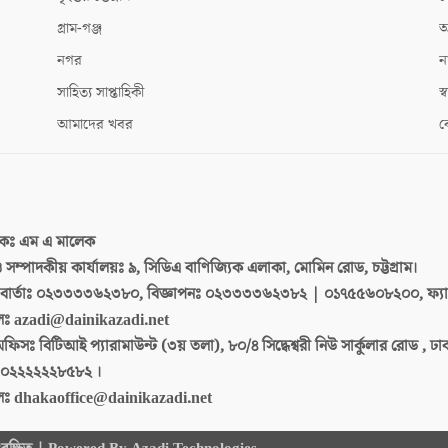
গ্রাম-গঞ্জ
আ
নগর
ন
সাহিত্য সাপ্তাহিকী
স্ব
আমাদের খবর
ক
দকঃ
এম এ মালেক
 ও সম্পাদকীয় কার্যালয়ঃ
৯, সিডিএ বাণিজ্যিক এলাকা, মোমিন রোড, চট্টগ্রাম।
ার্তাঃ
০২৩৩৩৩৬২৩৮০, বিজ্ঞাপনঃ ০২৩৩৩৩৬২৩৮২ | ০১৭৫৫৬০৮২০০, ফ্য
লঃ
azadi@dainikazadi.net
অফিসঃ
বিটিআই প্যারামাউন্ট (৩য় তলা), ৮০/৪ সিদ্ধেশ্বরী নিউ সার্কুলার রোড , ঢ
০২২২২২২৮৫৮২ ।
লঃ
dhakaoffice@dainikazadi.net