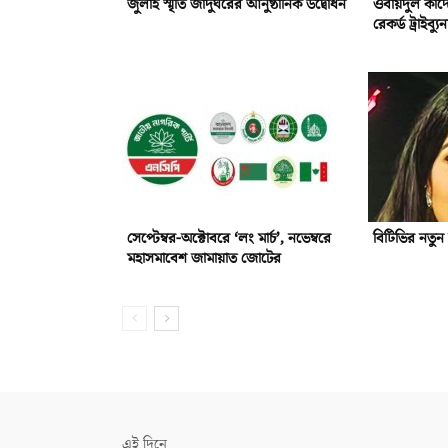
জুলাই স্মৃতি জাদুঘরের আনুষ্ঠানিক উদ্বোধন
ওবায়দুল কাদ
রেকর্ড ট্রাইব্যু
সেপ্টেম্বর-অক্টোবরে ‘লং মার্চ’, নভেম্বরে
বিটিভির নতু
মহাসমাবেশ জামায়াত জোটের
এই দিনে