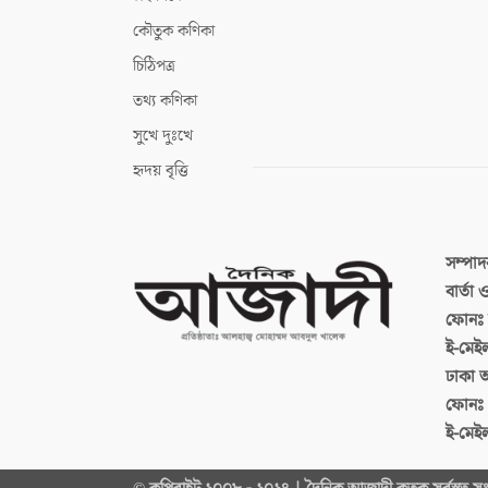
কৌতুক কণিকা
চিঠিপত্র
তথ্য কণিকা
সুখে দুঃখে
হৃদয় বৃত্তি
সম্পা
বার্তা
ফোনঃ ব
ই-মেই
ঢাকা 
ফোনঃ
ই-মেই