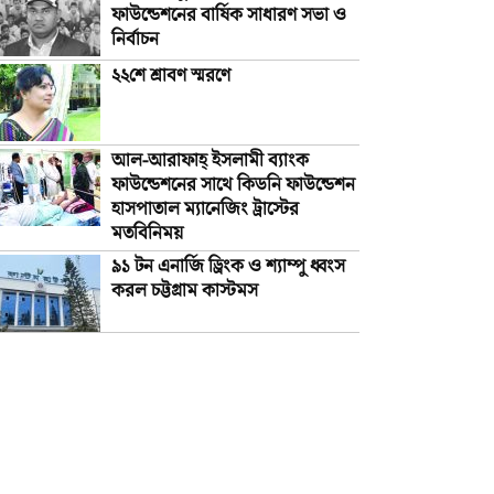
ফাউন্ডেশনের বার্ষিক সাধারণ সভা ও
নির্বাচন
২২শে শ্রাবণ স্মরণে
আল-আরাফাহ্‌ ইসলামী ব্যাংক
ফাউন্ডেশনের সাথে কিডনি ফাউন্ডেশন
হাসপাতাল ম্যানেজিং ট্রাস্টের
মতবিনিময়
৯১ টন এনার্জি ড্রিংক ও শ্যাম্পু ধ্বংস
করল চট্টগ্রাম কাস্টমস