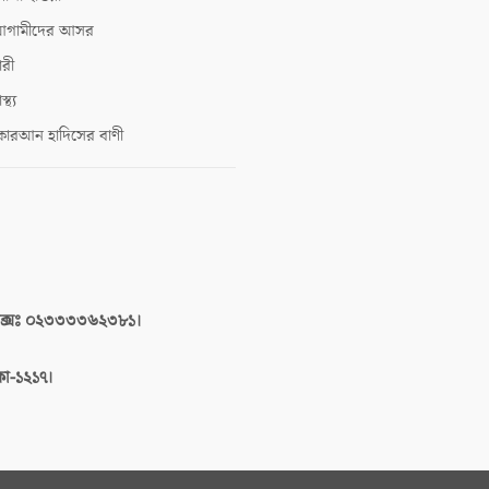
গামীদের আসর
ারী
াস্থ্য
োরআন হাদিসের বাণী
াক্সঃ ০২৩৩৩৩৬২৩৮১।
াকা-১২১৭।