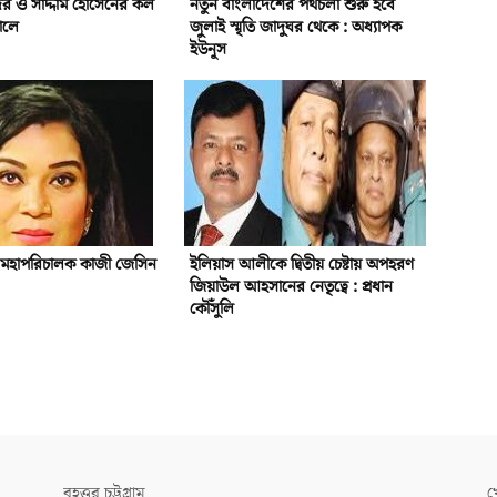
ের ও সাদ্দাম হোসেনের কল
নতুন বাংলাদেশের পথচলা শুরু হবে
নালে
জুলাই স্মৃতি জাদুঘর থেকে : অধ্যাপক
ইউনূস
ন মহাপরিচালক কাজী জেসিন
ইলিয়াস আলীকে দ্বিতীয় চেষ্টায় অপহরণ
জিয়াউল আহসানের নেতৃত্বে : প্রধান
কৌঁসুলি
বৃহত্তর চট্টগ্রাম
খ