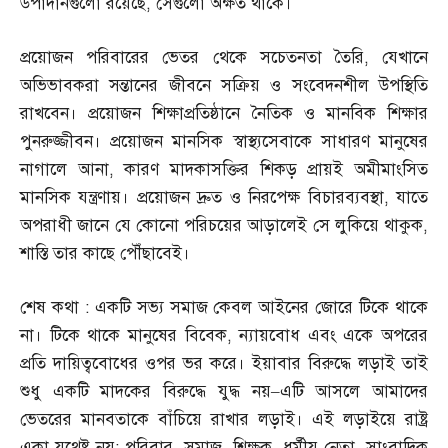
উপাদানগুলো রয়েছে
,
সেগুলো অক্ষত থাকে।
প্রয়োজন পরিবারের ভেতর থেকে সচেতনতা তৈরি
,
যেখানে
অভিভাবকরা সন্তানের জীবনে সক্রিয় ও সংবেদনশীল উপস্থিতি
রাখবেন। প্রয়োজন শিক্ষাপ্রতিষ্ঠানে নৈতিক ও মানবিক শিক্ষার
পুনরুজ্জীবন। প্রয়োজন মানসিক স্বাস্থ্যসেবাকে সাধারণ মানুষের
নাগালে আনা
,
কারণ মাদকাসক্তির শিকড় প্রায়ই অমীমাংসিত
মানসিক যন্ত্রণায়। প্রয়োজন দ্রুত ও নিরপেক্ষ বিচারব্যবস্থা
,
যাতে
অপরাধী জানে যে কোনো পরিচয়ের আড়ালেই সে লুকিয়ে থাকুক
,
শাস্তি তার কাছে পৌঁছাবেই।
শেষ কথা
:
একটি সভ্য সমাজ কেবল আইনের জোরে টিকে থাকে
না। টিকে থাকে মানুষের বিবেক
,
ন্যায়বোধ এবং একে অপরের
প্রতি দায়িত্ববোধের ওপর ভর করে। ইয়াবার বিরুদ্ধে লড়াই তাই
শুধু একটি মাদকের বিরুদ্ধে যুদ্ধ নয়
–
এটি আসলে আমাদের
ভেতরের মানবতাকে বাঁচিয়ে রাখার লড়াই। এই লড়াইয়ে রাষ্ট্র
একা যথেষ্ট নয়
;
পরিবার
,
সমাজ
,
শিক্ষক
,
ধর্মীয় নেতা
,
সাংবাদিক