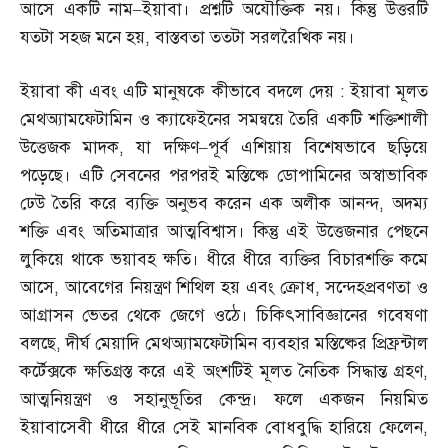
আসে একটি নাম
–
ইয়াবা। প্রশ্নটি অযৌক্তিক নয়। কিন্তু উত্তরটি
যতটা সহজ মনে হয়
,
বাস্তবতা ততটা সরলরৈখিক নয়।
ইয়াবা কী এবং এটি মানুষকে কীভাবে বদলে দেয়
:
ইয়াবা মূলত
মেথঅ্যামফেটামিন ও ক্যাফেইনের সমন্বয়ে তৈরি একটি শক্তিশালী
উত্তেজক মাদক
,
যা দক্ষিণ
–
পূর্ব এশিয়ায় বিশেষভাবে ছড়িয়ে
পড়েছে। এটি সেবনের পরপরই মস্তিষ্কে ডোপামিনের অস্বাভাবিক
ঢেউ তৈরি করে ব্যক্তি অনুভব করেন এক অলীক আনন্দ
,
অদম্য
শক্তি এবং অতিমাত্রার আত্মবিশ্বাস। কিন্তু এই উত্তেজনার পেছনে
লুকিয়ে থাকে ভয়াবহ ক্ষতি। ধীরে ধীরে ব্যক্তির বিচারশক্তি কমে
আসে
,
আবেগের নিয়ন্ত্রণ শিথিল হয় এবং ক্রোধ
,
সন্দেহপ্রবণতা ও
আগ্রাসন ভেতর থেকে জেগে ওঠে। চিকিৎসাবিজ্ঞানের গবেষণা
বলছে
,
দীর্ঘ মেয়াদি মেথঅ্যামফেটামিন ব্যবহার মস্তিষ্কের প্রিফ্রন্টাল
কর্টেক্সকে ক্ষতিগ্রস্ত করে এই অংশটিই মূলত নৈতিক সিদ্ধান্ত গ্রহণ
,
আত্মনিয়ন্ত্রণ ও সহানুভূতির কেন্দ্র। ফলে একজন নিয়মিত
ইয়াবাসেবী ধীরে ধীরে সেই মানবিক বোধবুদ্ধি হারিয়ে ফেলেন
,