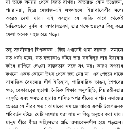
যা তাকে অন্যায় থেকে বিরত রাখত। অতিরিক্ত যৌন উত্তেজনা
,
প্যারানয়া
,
হিংস্র মেজাজ
–
এই লক্ষণগুলো ইয়াবাসেবীর মধ্যে
অহরহ দেখা যায়। এই অবস্থায় যে ব্যক্তি আগে থেকেই
নৈতিকভাবে দুর্বল বা অপরাধপ্রবণ
,
তার পক্ষে ভয়ংকর কিছু করে
ফেলা অনেক সহজ হয়ে পড়ে।
তবু সরলীকরণ বিপজ্জনক
:
কিন্তু এখানেই থামা দরকার। সমাজে
যত ধর্ষণ হচ্ছে
,
যত হত্যাকাণ্ড ঘটছে তার সবকিছুর দায় ইয়াবার
কাঁধে চাপিয়ে দেওয়া বাস্তবতার সঙ্গে সৎ নয়। কারণ অপরাধ
কখনো একক কোনো উৎস থেকে জন্ম নেয় না। এর পেছনে থাকে
সামাজিক বৈষম্যের দীর্ঘ ইতিহাস
,
পারিবারিক ভাঙন
,
শৈশবের
ক্ষত
,
বেকারত্বের হতাশা
,
নৈতিক শিক্ষার অনুপস্থিতি
,
বিচারহীনতার
সংস্কৃতি এবং ক্ষমতার ছায়ায় লালিত অপরাধীদের দাপট। সমাজের
ভেতরে যে নীরব ক্ষয়
:
আমাদের সমাজে আরও একটি উদ্বেগজনক
পরিবর্তন ঘটছে
,
যেটি সংখ্যায় ধরা যায় না কিন্তু অনুভব করা যায়।
মানুষ ধীরে ধীরে সহিংসতার প্রতি অসংবেদনশীল হয়ে পড়ছেন।