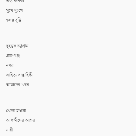
তথ্য কণিকা
সুখে দুঃখে
হৃদয় বৃত্তি
বৃহত্তর চট্টগ্রাম
গ্রাম-গঞ্জ
নগর
সাহিত্য সাপ্তাহিকী
আমাদের খবর
খোলা হাওয়া
আগামীদের আসর
নারী