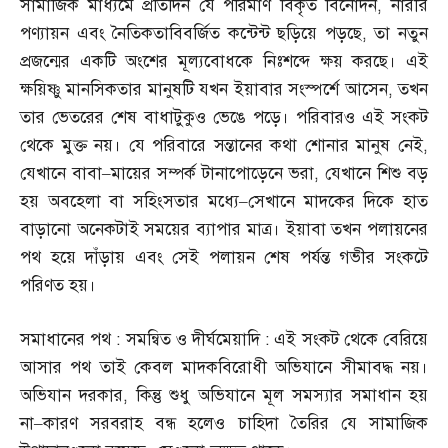
সামাজিক মাধ্যমে প্রতিদিন যে পরিমাণ বিকৃত বিনোদন
,
নারীর
পণ্যায়ন এবং নৈতিকতাবিবর্জিত কন্টেন্ট ছড়িয়ে পড়ছে
,
তা নতুন
প্রজন্মের একটি অংশের মূল্যবোধকে নিঃশব্দে ক্ষয় করছে। এই
ক্ষয়িষ্ণু মানসিকতার মানুষটি যখন ইয়াবার সংস্পর্শে আসেন
,
তখন
তার ভেতরের শেষ বাধাটুকুও ভেঙে পড়ে। পরিবারও এই সংকট
থেকে মুক্ত নয়। যে পরিবারে সন্তানের কথা শোনার মানুষ নেই
,
যেখানে বাবা
–
মায়ের সম্পর্ক টানাপোড়েনে ভরা
,
যেখানে শিশু বড়
হয় অবহেলা বা সহিংসতার মধ্যে
–
সেখানে মাদকের দিকে হাত
বাড়ানো অনেকটাই সময়ের ব্যাপার মাত্র। ইয়াবা তখন পলায়নের
পথ হয়ে দাঁড়ায় এবং সেই পলায়ন শেষ পর্যন্ত গভীর সংকটে
পরিণত হয়।
সমাধানের পথ
:
সমন্বিত ও দীর্ঘমেয়াদি
:
এই সংকট থেকে বেরিয়ে
আসার পথ তাই কেবল মাদকবিরোধী অভিযানে সীমাবদ্ধ নয়।
অভিযান দরকার
,
কিন্তু শুধু অভিযানে মূল সমস্যার সমাধান হয়
না
–
কারণ সরবরাহ বন্ধ হলেও চাহিদা তৈরির যে সামাজিক