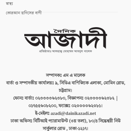
স্বাস্থ্য
কোরআন হাদিসের বাণী
সম্পাদকঃ
এম এ মালেক
বার্তা ও সম্পাদকীয় কার্যালয়ঃ
৯, সিডিএ বাণিজ্যিক এলাকা, মোমিন রোড,
চট্টগ্রাম।
ফোনঃ বার্তাঃ
০২৩৩৩৩৬২৩৮০, বিজ্ঞাপনঃ ০২৩৩৩৩৬২৩৮২ |
০১৭৫৫৬০৮২০০, ফ্যাক্সঃ ০২৩৩৩৩৬২৩৮১।
ই-মেইলঃ
azadi@dainikazadi.net
ঢাকা অফিসঃ
বিটিআই প্যারামাউন্ট (৩য় তলা), ৮০/৪ সিদ্ধেশ্বরী নিউ
সার্কুলার রোড , ঢাকা-১২১৭।