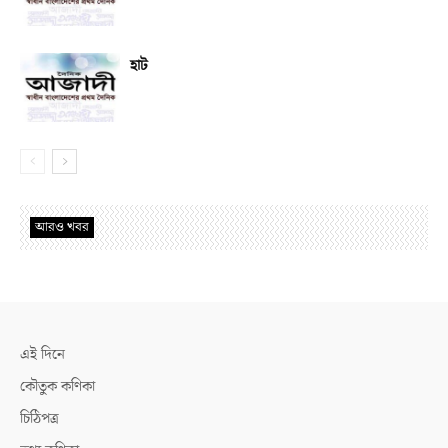
হাট
আরও খবর
এই দিনে
কৌতুক কণিকা
চিঠিপত্র