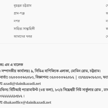
বৃহত্তর চট্টগ্রাম
খ
গ্রাম-গঞ্জ
আ
নগর
ন
সাহিত্য সাপ্তাহিকী
স্ব
আমাদের খবর
ক
দকঃ
এম এ মালেক
 ও সম্পাদকীয় কার্যালয়ঃ
৯, সিডিএ বাণিজ্যিক এলাকা, মোমিন রোড, চট্টগ্রাম।
ার্তাঃ
০২৩৩৩৩৬২৩৮০, বিজ্ঞাপনঃ ০২৩৩৩৩৬২৩৮২ | ০১৭৫৫৬০৮২০০, ফ্য
লঃ
azadi@dainikazadi.net
অফিসঃ
বিটিআই প্যারামাউন্ট (৩য় তলা), ৮০/৪ সিদ্ধেশ্বরী নিউ সার্কুলার রোড , ঢ
০২২২২২২৮৫৮২ ।
লঃ
dhakaoffice@dainikazadi.net