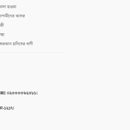
োলা হাওয়া
গামীদের আসর
ারী
াস্থ্য
োরআন হাদিসের বাণী
াক্সঃ ০২৩৩৩৩৬২৩৮১।
াকা-১২১৭।