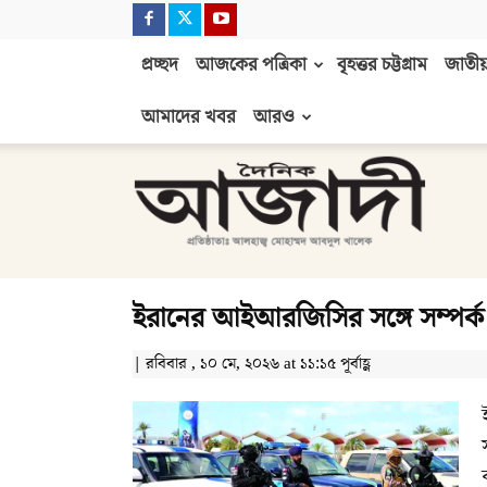
প্রচ্ছদ
আজকের পত্রিকা
বৃহত্তর চট্টগ্রাম
জাতীয়
আমাদের খবর
আরও
দৈনিক
আজাদী
ইরানের আইআরজিসির সঙ্গে সম্পর্ক 
| রবিবার , ১০ মে, ২০২৬ at ১১:১৫ পূর্বাহ্ণ