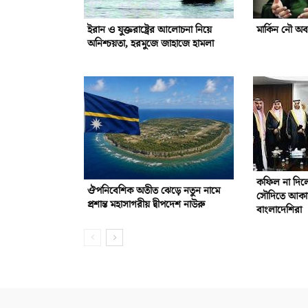
ইরান ও যুক্তরাষ্ট্রের আলোচনা নিয়ে
মার্কিন নৌ অ
অনিশ্চয়তা, হরমুজে জাহাজে হামলা
কফিল না দিলে
ঔপনিবেশিক অতীত ঝেড়ে নতুন নামে
সৌদিতে আকাম
প্রশান্ত মহাসাগরীয় দ্বীপদেশ নাউরু
বাংলাদেশিরা