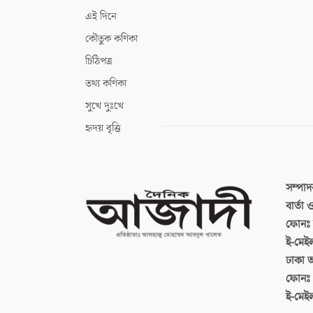
এই দিনে
কৌতুক কণিকা
চিঠিপত্র
তথ্য কণিকা
সুখে দুঃখে
হৃদয় বৃত্তি
সম্পা
বার্তা
ফোনঃ ব
ই-মেই
ঢাকা 
ফোনঃ
ই-মেই