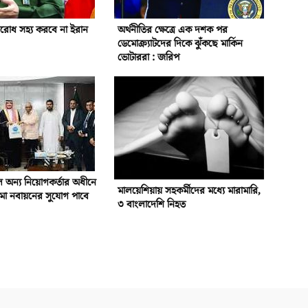
বরোধ সহ্য করবে না ইরান
অর্থনীতির ক্ষেত্রে এক দশক পর
ডেমোক্র্যাটদের দিকে ঝুঁকছে মার্কিন
ভোটাররা : জরিপ
 অন্য নিয়োগকর্তার অধীনে
মালয়েশিয়ায় সহকর্মীদের মধ্যে মারামারি,
া নবায়নের সুযোগ পাবে
৩ বাংলাদেশি নিহত