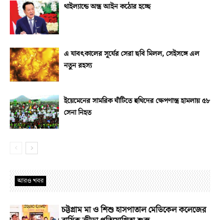
থাইল্যান্ডে অস্ত্র আইন কঠোর হচ্ছে
এ যাবৎকালের সূর্যের সেরা ছবি মিলল, সেইসঙ্গে এল
নতুন রহস্য
ইয়েমেনের সামরিক ঘাঁটিতে হুথিদের ক্ষেপণাস্ত্র হামলায় ৫৮
সেনা নিহত
আরও খবর
চট্টগ্রাম মা ও শিশু হাসপাতাল মেডিকেল কলেজের