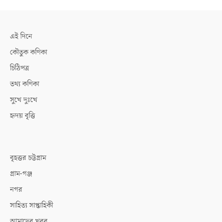
এই দিনে
কৌতুক কণিকা
চিঠিপত্র
তথ্য কণিকা
সুখে দুঃখে
হৃদয় বৃত্তি
বৃহত্তর চট্টগ্রাম
গ্রাম-গঞ্জ
নগর
সাহিত্য সাপ্তাহিকী
আমাদের খবর