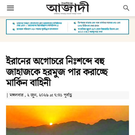
ইরানের অগোচরে নিঃশব্দে বহু
জাহাজকে হরমুজ পার করাচ্ছে
মার্কিন বাহিনী
| মঙ্গলবার , ২ জুন, ২০২৬ at ৭:৩১ পূর্বাহ্ণ