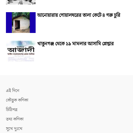
আনোয়ারায় গোয়ালঘরের তালা কেটে ৪ গরু চুরি
খাতুনগঞ্জ থেকে ১৯ মামলার আসামি গ্রেপ্তার
এই দিনে
কৌতুক কণিকা
চিঠিপত্র
তথ্য কণিকা
সুখে দুঃখে