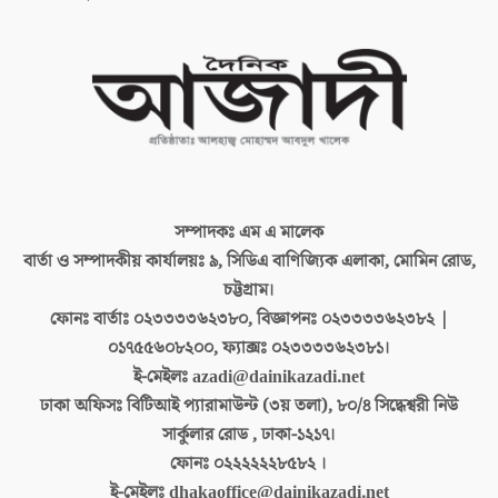
সম্পাদকঃ
এম এ মালেক
বার্তা ও সম্পাদকীয় কার্যালয়ঃ
৯, সিডিএ বাণিজ্যিক এলাকা, মোমিন রোড,
চট্টগ্রাম।
ফোনঃ বার্তাঃ
০২৩৩৩৩৬২৩৮০, বিজ্ঞাপনঃ ০২৩৩৩৩৬২৩৮২ |
০১৭৫৫৬০৮২০০, ফ্যাক্সঃ ০২৩৩৩৩৬২৩৮১।
ই-মেইলঃ
azadi@dainikazadi.net
ঢাকা অফিসঃ
বিটিআই প্যারামাউন্ট (৩য় তলা), ৮০/৪ সিদ্ধেশ্বরী নিউ
সার্কুলার রোড , ঢাকা-১২১৭।
ফোনঃ
০২২২২২২৮৫৮২ ।
ই-মেইলঃ
dhakaoffice@dainikazadi.net