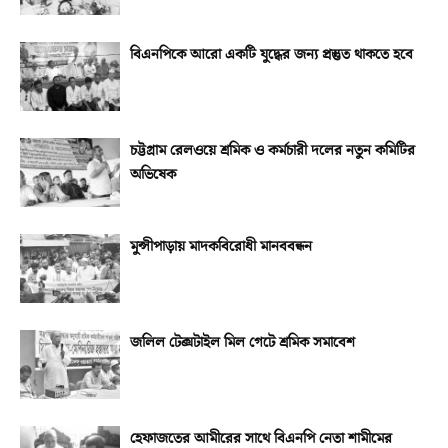
বিএনপিকে আরো একটি যুদ্ধের জন্য প্রস্তুত থাকতে হবে
চট্টগ্রাম রেলওয়ে শ্রমিক ও কর্মচারী দলের নতুন কমিটির
অভিষেক
মুন্সীপাড়ায় মাদকবিরোধী মানববন্ধন
জলিল টেক্সটাইল মিল গেটে শ্রমিক সমাবেশ
হেফাজতের আমীরের সাথে বিএনপি নেতা শামীমের