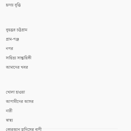
হৃদয় বৃত্তি
বৃহত্তর চট্টগ্রাম
গ্রাম-গঞ্জ
নগর
সাহিত্য সাপ্তাহিকী
আমাদের খবর
খোলা হাওয়া
আগামীদের আসর
নারী
স্বাস্থ্য
কোরআন হাদিসের বাণী