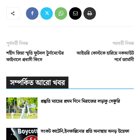
পূর্ববর্তী নিবন্ধ
পরবর্তী নিবন্ধ
শহীদ জিয়া স্মৃতি ফুটবল টুর্নামেন্টের
আইভরি কোস্টকে হারিয়ে নকআউট
ফাইনালে প্রবাসী কিংস
পর্বে জার্মানী
সম্পর্কিত আরো খবর
প্রস্তুতি ম্যাচের প্রথম দিনে মিরাজের লড়াকু সেঞ্চুরি
সংকট কাটেনি,ইনফান্তিনোর প্রতি অনাস্থায় অনড় উয়েফা