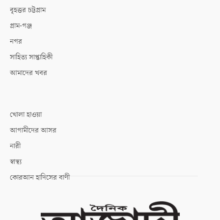
বৃহত্তর চট্টগ্রাম
গ্রাম-গঞ্জ
নগর
সাহিত্য সাপ্তাহিকী
আমাদের খবর
খোলা হাওয়া
আগামীদের আসর
নারী
স্বাস্থ্য
কোরআন হাদিসের বাণী