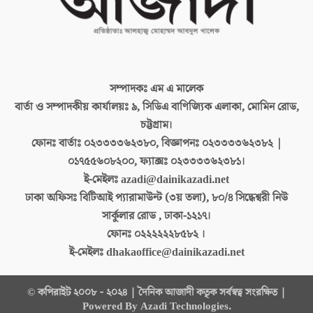
সম্পাদকঃ
এম এ মালেক
বার্তা ও সম্পাদকীয় কার্যালয়ঃ
৯, সিডিএ বাণিজ্যিক এলাকা, মোমিন রোড,
চট্টগ্রাম।
ফোনঃ বার্তাঃ
০২৩৩৩৩৬২৩৮০, বিজ্ঞাপনঃ ০২৩৩৩৩৬২৩৮২ |
০১৭৫৫৬০৮২০০, ফ্যাক্সঃ ০২৩৩৩৩৬২৩৮১।
ই-মেইলঃ
azadi@dainikazadi.net
ঢাকা অফিসঃ
বিটিআই প্যারামাউন্ট (৩য় তলা), ৮০/৪ সিদ্ধেশ্বরী নিউ
সার্কুলার রোড , ঢাকা-১২১৭।
ফোনঃ
০২২২২২২৮৫৮২ ।
ই-মেইলঃ
dhakaoffice@dainikazadi.net
© কপিরাইট ২০০৮ - ২০২৪ | দৈনিক আজাদী কতৃক সর্বস্বত্ব সংরক্ষিত |
Powered By Azadi Technologies.