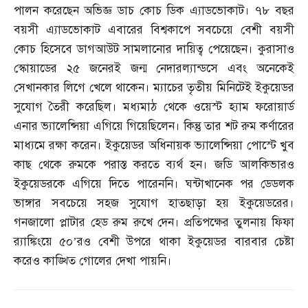
পালন করেছেন অভিজ্ঞ ডাচ কোচ ডিক এ্যাডভোকাট। ৭৮ বছর
বয়সী এ্যাডভোকাট এবারের বিশ্বকাপে সবচেয়ে বেশী বয়সী
কোচ হিসেবে ডাগআউট সামলানোর দায়িত্ব পেয়েছেন। কুরাসাও
স্কোয়াডের ২৫ জনেরই জন্ম নেদারল্যান্ডসে এবং অনেকেই
সেখানকার লিগে খেলে থাকেন। ম্যাচের তৃতীয় মিনিটেই ইকুয়েডর
সুযোগ তৈরী করেছিল। মধ্যমাঠ থেকে ওয়েস্ট হ্যাম ফরোয়ার্ড
এনার ভ্যালেন্সিয়া এগিয়ে গিয়েছিলেন। কিন্তু তার শট রুম কর্ণারের
মাধ্যমে রক্ষা করেন। ইকুয়েডর অধিনায়ক ভ্যালেন্সিয়া পোস্টে খুব
কাছ থেকে রুমকে পরাস্ত করতে ব্যর্থ হন। জডি আলকিভারও
ইকুয়েডরকে এগিয়ে দিতে পারেননি। ঘন্টাখানেক পর ডেডলক
ভাঙ্গার সবচেয়ে সহজ সুযোগ হাতছাড়া হয় ইকুয়েডরের।
গনজালো প্লাটার হেড রুম রুখে দেন। প্রতিপক্ষের তুলনায় ফিফা
র‌্যাঙ্কিংয়ে ৫০’রও বেশী উপরে থাকা ইকুয়েডর বারবার চেষ্টা
করেও কাঙ্খিত গোলের দেখা পায়নি।