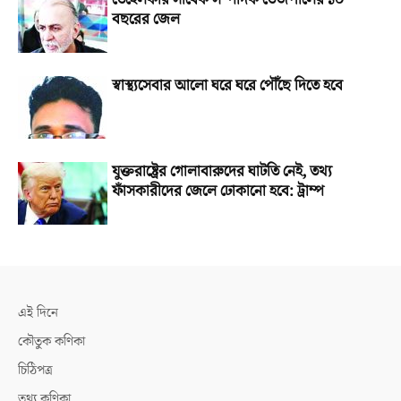
বছরের জেল
স্বাস্থ্যসেবার আলো ঘরে ঘরে পৌঁছে দিতে হবে
যুক্তরাষ্ট্রের গোলাবারুদের ঘাটতি নেই, তথ্য
ফাঁসকারীদের জেলে ঢোকানো হবে: ট্রাম্প
এই দিনে
কৌতুক কণিকা
চিঠিপত্র
তথ্য কণিকা