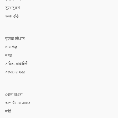
সুখে দুঃখে
হৃদয় বৃত্তি
বৃহত্তর চট্টগ্রাম
গ্রাম-গঞ্জ
নগর
সাহিত্য সাপ্তাহিকী
আমাদের খবর
খোলা হাওয়া
আগামীদের আসর
নারী