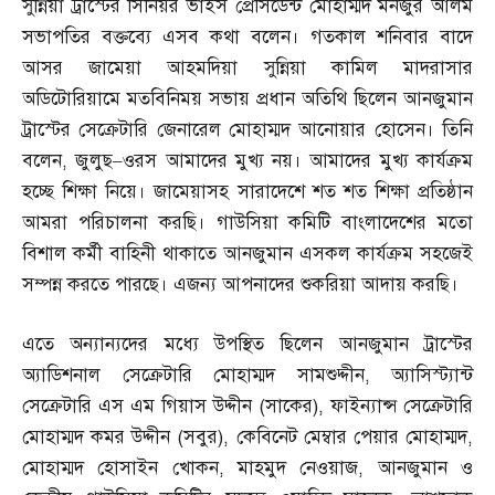
সুন্নিয়া ট্রাস্টের সিনিয়র ভাইস প্রেসিডেন্ট মোহাম্মদ মনজুর আলম
সভাপতির বক্তব্যে এসব কথা বলেন। গতকাল শনিবার বাদে
আসর জামেয়া আহমদিয়া সুন্নিয়া কামিল মাদরাসার
অডিটোরিয়ামে মতবিনিময় সভায় প্রধান অতিথি ছিলেন আনজুমান
ট্রাস্টের সেক্রেটারি জেনারেল মোহাম্মদ আনোয়ার হোসেন। তিনি
বলেন
,
জুলুছ
–
ওরস আমাদের মুখ্য নয়। আমাদের মুখ্য কার্যক্রম
হচ্ছে শিক্ষা নিয়ে। জামেয়াসহ সারাদেশে শত শত শিক্ষা প্রতিষ্ঠান
আমরা পরিচালনা করছি। গাউসিয়া কমিটি বাংলাদেশের মতো
বিশাল কর্মী বাহিনী থাকাতে আনজুমান এসকল কার্যক্রম সহজেই
সম্পন্ন করতে পারছে। এজন্য আপনাদের শুকরিয়া আদায় করছি।
এতে অন্যান্যদের মধ্যে উপস্থিত ছিলেন আনজুমান ট্রাস্টের
অ্যাডিশনাল সেক্রেটারি মোহাম্মদ সামশুদ্দীন
,
অ্যাসিস্ট্যান্ট
সেক্রেটারি এস এম গিয়াস উদ্দীন
(
সাকের
),
ফাইন্যান্স সেক্রেটারি
মোহাম্মদ কমর উদ্দীন
(
সবুর
),
কেবিনেট মেম্বার পেয়ার মোহাম্মদ
,
মোহাম্মদ হোসাইন খোকন
,
মাহমুদ নেওয়াজ
,
আনজুমান ও