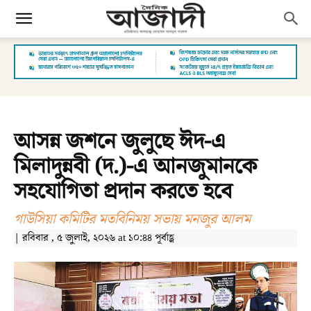
আসন্ন জশনে জুলুছে ঈদ-এ
মিলাদুন্নবী (দ.)-এ আনজুমানকে
সহযোগিতা প্রদান করতে হবে
গাউসিয়া কমিটির মতবিনিময় সভায় মনজুর আলম
| রবিবার , ৫ জুলাই, ২০২৬ at ১০:৪৪ পূর্বাহ্ণ