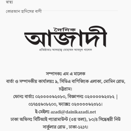
স্বাস্থ্য
কোরআন হাদিসের বাণী
সম্পাদকঃ
এম এ মালেক
বার্তা ও সম্পাদকীয় কার্যালয়ঃ
৯, সিডিএ বাণিজ্যিক এলাকা, মোমিন রোড,
চট্টগ্রাম।
ফোনঃ বার্তাঃ
০২৩৩৩৩৬২৩৮০, বিজ্ঞাপনঃ ০২৩৩৩৩৬২৩৮২ |
০১৭৫৫৬০৮২০০, ফ্যাক্সঃ ০২৩৩৩৩৬২৩৮১।
ই-মেইলঃ
azadi@dainikazadi.net
ঢাকা অফিসঃ
বিটিআই প্যারামাউন্ট (৩য় তলা), ৮০/৪ সিদ্ধেশ্বরী নিউ
সার্কুলার রোড , ঢাকা-১২১৭।