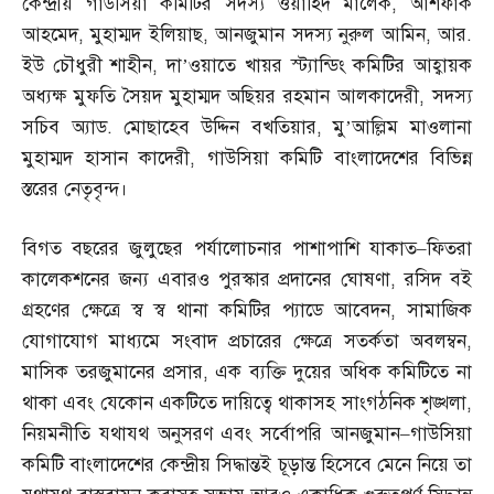
কেন্দ্রীয় গাউসিয়া কমিটির সদস্য ওয়াহিদ মালেক
,
আশফাক
আহমেদ
,
মুহাম্মদ ইলিয়াছ
,
আনজুমান সদস্য নুরুল আমিন
,
আর
.
ইউ চৌধুরী শাহীন
,
দা’ওয়াতে খায়র স্ট্যান্ডিং কমিটির আহ্বায়ক
অধ্যক্ষ মুফতি সৈয়দ মুহাম্মদ অছিয়র রহমান আলকাদেরী
,
সদস্য
সচিব অ্যাড
.
মোছাহেব উদ্দিন বখতিয়ার
,
মু’আল্লিম মাওলানা
মুহাম্মদ হাসান কাদেরী
,
গাউসিয়া কমিটি বাংলাদেশের বিভিন্ন
স্তরের নেতৃবৃন্দ।
বিগত বছরের জুলুছের পর্যালোচনার পাশাপাশি যাকাত
–
ফিতরা
কালেকশনের জন্য এবারও পুরস্কার প্রদানের ঘোষণা
,
রসিদ বই
গ্রহণের ক্ষেত্রে স্ব স্ব থানা কমিটির প্যাডে আবেদন
,
সামাজিক
যোগাযোগ মাধ্যমে সংবাদ প্রচারের ক্ষেত্রে সতর্কতা অবলম্বন
,
মাসিক তরজুমানের প্রসার
,
এক ব্যক্তি দুয়ের অধিক কমিটিতে না
থাকা এবং যেকোন একটিতে দায়িত্বে থাকাসহ সাংগঠনিক শৃঙ্খলা
,
নিয়মনীতি যথাযথ অনুসরণ এবং সর্বোপরি আনজুমান
–
গাউসিয়া
কমিটি বাংলাদেশের কেন্দ্রীয় সিদ্ধান্তই চূড়ান্ত হিসেবে মেনে নিয়ে তা