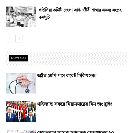
গাউসিয়া কমিটি জেলা আইনজীবী শাখার সদস্য সংগ্রহ
কর্মসূচি
আরও খবর
অষ্টম শ্রেণি পাস করেই চিকিৎসক!
থাইল্যান্ড সফরে মিয়ানমারের মিন অং হ্লাইং
তেহেলকার সাবেক সম্পাদক তেজপালের ১০