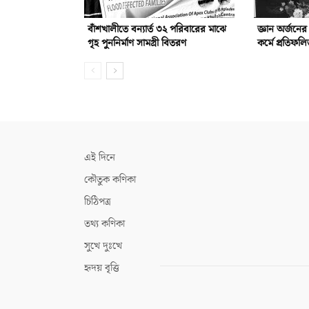
বাঁশখালীতে বন্যার্ত ৩২ পরিবারের মাঝে
জ্ঞান অর্জনে
গৃহ পুননির্মাণ সামগ্রী বিতরণ
কর্মে প্রতিফ
এই দিনে
কৌতুক কণিকা
চিঠিপত্র
তথ্য কণিকা
সুখে দুঃখে
হৃদয় বৃত্তি