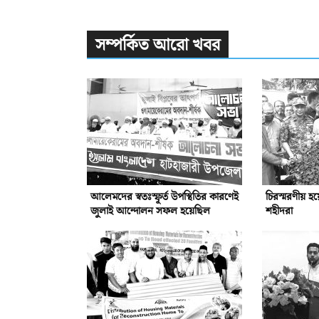
সম্পর্কিত আরো খবর
আলেমদের স্বতঃস্ফূর্ত উপস্থিতির কারণেই
চিরস্মরণীয় হ
জুলাই আন্দোলন সফল হয়েছিল
শহীদরা