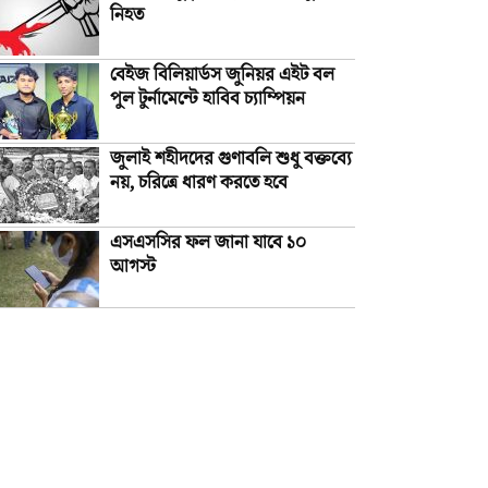
নিহত
বেইজ বিলিয়ার্ডস জুনিয়র এইট বল
পুল টুর্নামেন্টে হাবিব চ্যাম্পিয়ন
জুলাই শহীদদের গুণাবলি শুধু বক্তব্যে
নয়, চরিত্রে ধারণ করতে হবে
এসএসসির ফল জানা যাবে ১০
আগস্ট