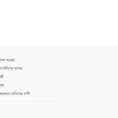
োলা হাওয়া
গামীদের আসর
ারী
াস্থ্য
োরআন হাদিসের বাণী