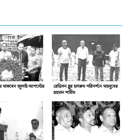
য়ে থাকবেন জুলাই-আগস্টের
রেডিসন ব্লুর হলরুম পরিদর্শনে মাহবুবের
রহমান শামীম