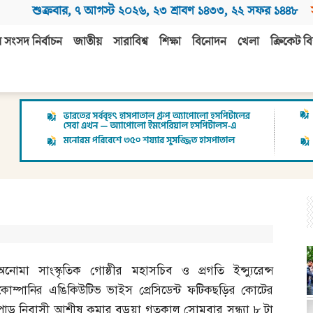
শুক্রবার
,
৭ আগস্ট ২০২৬
,
২৩ শ্রাবণ ১৪৩৩
,
২২ সফর ১৪৪৮
 সংসদ নির্বাচন
জাতীয়
সারাবিশ্ব
শিক্ষা
বিনোদন
খেলা
ক্রিকেট বি
অনোমা সাংস্কৃতিক গোষ্ঠীর মহাসচিব ও প্রগতি ইন্স্যুরেন্স
কোম্পানির এঙিকিউটিভ ভাইস প্রেসিডেন্ট ফটিকছড়ির কোটের
পাড় নিবাসী আশীষ কুমার বড়ুয়া গতকাল সোমবার সন্ধ্যা ৮ টা