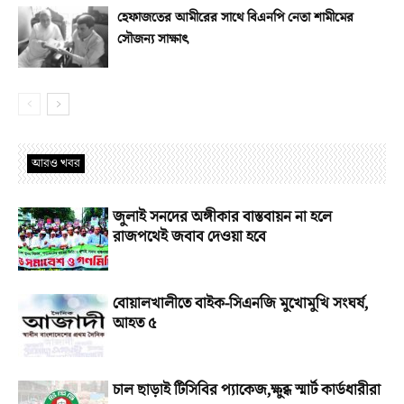
হেফাজতের আমীরের সাথে বিএনপি নেতা শামীমের
সৌজন্য সাক্ষাৎ
আরও খবর
জুলাই সনদের অঙ্গীকার বাস্তবায়ন না হলে
রাজপথেই জবাব দেওয়া হবে
বোয়ালখালীতে বাইক-সিএনজি মুখোমুখি সংঘর্ষ,
আহত ৫
চাল ছাড়াই টিসিবির প্যাকেজ,ক্ষুব্ধ স্মার্ট কার্ডধারীরা