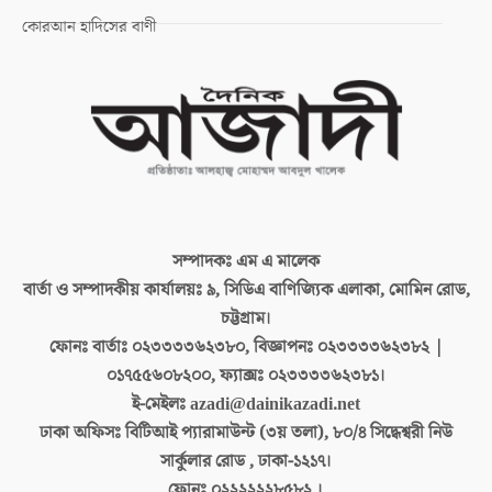
কোরআন হাদিসের বাণী
সম্পাদকঃ
এম এ মালেক
বার্তা ও সম্পাদকীয় কার্যালয়ঃ
৯, সিডিএ বাণিজ্যিক এলাকা, মোমিন রোড,
চট্টগ্রাম।
ফোনঃ বার্তাঃ
০২৩৩৩৩৬২৩৮০, বিজ্ঞাপনঃ ০২৩৩৩৩৬২৩৮২ |
০১৭৫৫৬০৮২০০, ফ্যাক্সঃ ০২৩৩৩৩৬২৩৮১।
ই-মেইলঃ
azadi@dainikazadi.net
ঢাকা অফিসঃ
বিটিআই প্যারামাউন্ট (৩য় তলা), ৮০/৪ সিদ্ধেশ্বরী নিউ
সার্কুলার রোড , ঢাকা-১২১৭।
ফোনঃ
০২২২২২২৮৫৮২ ।