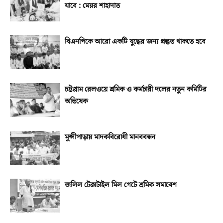
যাবে : মেয়র শাহাদাত
বিএনপিকে আরো একটি যুদ্ধের জন্য প্রস্তুত থাকতে হবে
চট্টগ্রাম রেলওয়ে শ্রমিক ও কর্মচারী দলের নতুন কমিটির
অভিষেক
মুন্সীপাড়ায় মাদকবিরোধী মানববন্ধন
জলিল টেক্সটাইল মিল গেটে শ্রমিক সমাবেশ