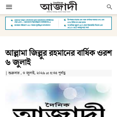
আল্লামা জিল্লুর রহমানের বার্ষিক ওরশ
৬ জুলাই
| শুক্রবার , ৩ জুলাই, ২০২৬ at ৫:৩৪ পূর্বাহ্ণ