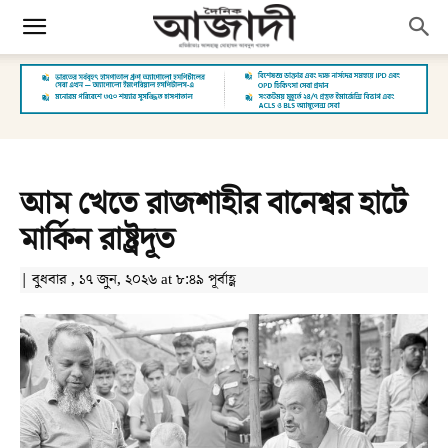
আম খেতে রাজশাহীর বানেশ্বর হাটে
মার্কিন রাষ্ট্রদূত
| বুধবার , ১৭ জুন, ২০২৬ at ৮:৪৯ পূর্বাহ্ণ