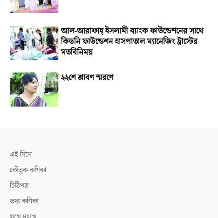
আল-আরাফাহ্‌ ইসলামী ব্যাংক ফাউন্ডেশনের সাথে
কিডনি ফাউন্ডেশন হাসপাতাল ম্যানেজিং ট্রাস্টের
মতবিনিময়
২২শে শ্রাবণ স্মরণে
এই দিনে
কৌতুক কণিকা
চিঠিপত্র
তথ্য কণিকা
সুখে দুঃখে