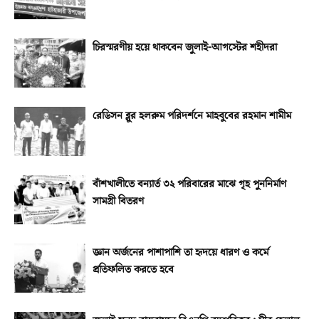
চিরস্মরণীয় হয়ে থাকবেন জুলাই-আগস্টের শহীদরা
রেডিসন ব্লুর হলরুম পরিদর্শনে মাহবুবের রহমান শামীম
বাঁশখালীতে বন্যার্ত ৩২ পরিবারের মাঝে গৃহ পুননির্মাণ
সামগ্রী বিতরণ
জ্ঞান অর্জনের পাশাপাশি তা হৃদয়ে ধারণ ও কর্মে
প্রতিফলিত করতে হবে