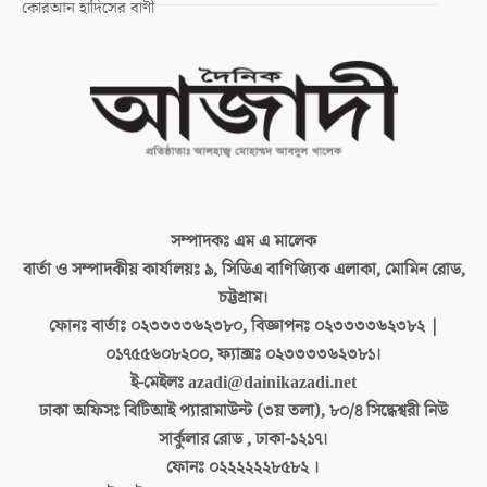
কোরআন হাদিসের বাণী
সম্পাদকঃ
এম এ মালেক
বার্তা ও সম্পাদকীয় কার্যালয়ঃ
৯, সিডিএ বাণিজ্যিক এলাকা, মোমিন রোড,
চট্টগ্রাম।
ফোনঃ বার্তাঃ
০২৩৩৩৩৬২৩৮০, বিজ্ঞাপনঃ ০২৩৩৩৩৬২৩৮২ |
০১৭৫৫৬০৮২০০, ফ্যাক্সঃ ০২৩৩৩৩৬২৩৮১।
ই-মেইলঃ
azadi@dainikazadi.net
ঢাকা অফিসঃ
বিটিআই প্যারামাউন্ট (৩য় তলা), ৮০/৪ সিদ্ধেশ্বরী নিউ
সার্কুলার রোড , ঢাকা-১২১৭।
ফোনঃ
০২২২২২২৮৫৮২ ।