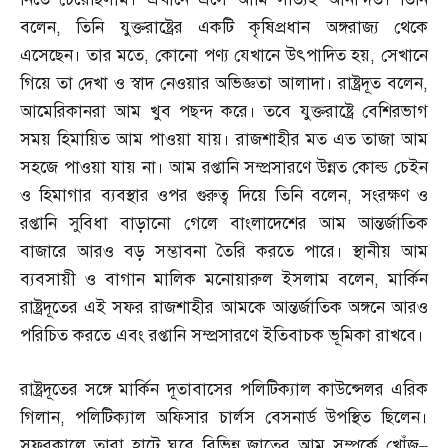
বলেন
,
তিনি যুক্তরাষ্ট্রের একটি কৃষিপ্রধান অঙ্গরাজ্য থেকে
এসেছেন। তার মতে
,
কোনো পণ্য যেখানে উৎপাদিত হয়
,
সেখানে
গিয়ে তা দেখা ও স্বাদ নেওয়ার অভিজ্ঞতা আলাদা। রাষ্ট্রদূত বলেন
,
আমেরিকানরা আম খুব পছন্দ করে। তবে যুক্তরাষ্ট্রে বেশিরভাগ
সময় হিমায়িত আম পাওয়া যায়। রাজশাহীর মত এত তাজা আম
সহজে পাওয়া যায় না। আম রপ্তানি সম্প্রসারণে উন্নত কোল্ড চেইন
ও হিমাগার ব্যবস্থার ওপর গুরুত্ব দিয়ে তিনি বলেন
,
সংরক্ষণ ও
রপ্তানি সুবিধা বাড়ানো গেলে বাংলাদেশের আম আন্তর্জাতিক
বাজারে আরও বড় সম্ভাবনা তৈরি করতে পারে। স্থানীয় আম
ব্যবসায়ী ও বাগান মালিক মনোয়ারুল ইসলাম বলেন
,
মার্কিন
রাষ্ট্রদূতের এই সফর রাজশাহীর আমকে আন্তর্জাতিক অঙ্গনে আরও
পরিচিত করতে এবং রপ্তানি সম্প্রসারণে ইতিবাচক ভূমিকা রাখবে।
রাষ্ট্রদূতের সঙ্গে মার্কিন দূতাবাসের পলিটিক্যাল কাউন্সেলর এরিক
গিলান
,
পলিটিক্যাল অফিসার চার্লস বেসনার্ড উপস্থিত ছিলেন।
সফরকালে তারা হাটে ঘুরে বিভিন্ন জাতের আম সম্পর্কে খোঁজ
–