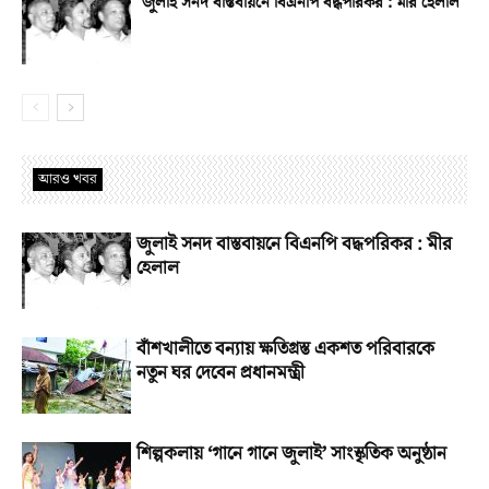
জুলাই সনদ বাস্তবায়নে বিএনপি বদ্ধপরিকর : মীর হেলাল
আরও খবর
জুলাই সনদ বাস্তবায়নে বিএনপি বদ্ধপরিকর : মীর
হেলাল
বাঁশখালীতে বন্যায় ক্ষতিগ্রস্ত একশত পরিবারকে
নতুন ঘর দেবেন প্রধানমন্ত্রী
শিল্পকলায় ‘গানে গানে জুলাই’ সাংস্কৃতিক অনুষ্ঠান