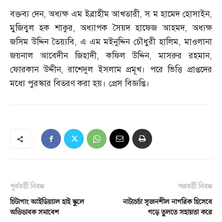
বক্তব্য দেন
,
অধ্যক্ষ এম ইব্রাহীম আখতারী
,
স ম হামেদ হোসাইন
,
মুজিবুল হক শাকুর
,
অধ্যাপক সৈয়দ হাফেজ আহমদ
,
অধ্যক্ষ
জসিম উদ্দিন তৈয়্যবি
,
এ এম মইনুদ্দিন চৌধুরী হালিম
,
মাওলানা
জয়নাল আবেদীন জিহাদী
,
কফিল উদ্দিন
,
মাসরুর রহমান
,
ফোরকান উদ্দীন
,
রাশেদুল ইসলাম প্রমূখ। পরে ভিত্তি প্রাপ্তদের
মধ্যে পুরস্কার বিতরণ করা হয়। প্রেস বিজ্ঞপ্তি।
পূর্ববর্তী নিবন্ধ
পরবর্তী নিবন্ধ
চিটাগাং আইডিয়্যাল হাই স্কুলে
নাট্যচর্চা সৃজনশীল নাগরিক হিসেবে
অভিভাবক সমাবেশ
গড়ে তুলতে সহায়তা করে