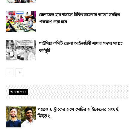
জেনারেল হাসপাতালে চিকিৎসাসেবায় আরো সমন্বিত
পদক্ষেপ নেয়া হবে
গাউসিয়া কমিটি জেলা আইনজীবী শাখার সদস্য সংগ্রহ
কর্মসূচি
আরও খবর
পতেঙ্গায় ট্রাকের সঙ্গে মোটর সাইকেলের সংঘর্ষ,
নিহত ২