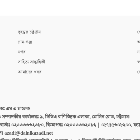
বৃহত্তর চট্টগ্রাম
খ
গ্রাম-গঞ্জ
আ
নগর
ন
সাহিত্য সাপ্তাহিকী
স্ব
আমাদের খবর
ক
দকঃ
এম এ মালেক
 ও সম্পাদকীয় কার্যালয়ঃ
৯, সিডিএ বাণিজ্যিক এলাকা, মোমিন রোড, চট্টগ্রাম।
ার্তাঃ
০২৩৩৩৩৬২৩৮০, বিজ্ঞাপনঃ ০২৩৩৩৩৬২৩৮২ | ০১৭৫৫৬০৮২০০, ফ্য
লঃ
azadi@dainikazadi.net