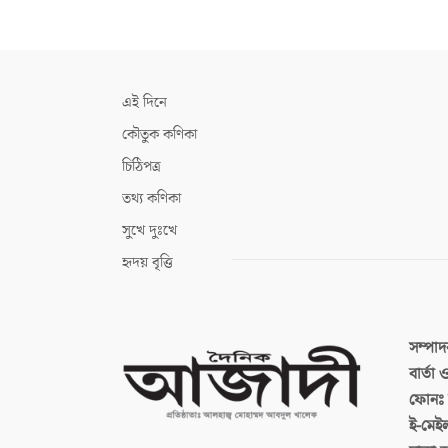
এই দিনে
কৌতুক কণিকা
চিঠিপত্র
তথ্য কণিকা
সুখে দুঃখে
হৃদয় বৃত্তি
সম্পা
বার্তা
ফোনঃ ব
ই-মেই