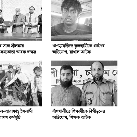
্গে শ্রীলঙ্কার
খাগড়াছড়িতে স্কুলছাত্রীকে ধর্ষণের
ঝোতা স্মারক স্বাক্ষর
অভিযোগ, রাখাল আটক
আল-আরাফাহ্‌ ইসলামী
বাঁশখালীতে শিক্ষার্থীকে নিপীড়নের
রোপণ কর্মসূচি
অভিযোগ, শিক্ষক আটক