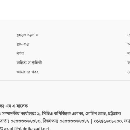
বৃহত্তর চট্টগ্রাম
খ
গ্রাম-গঞ্জ
আ
নগর
ন
সাহিত্য সাপ্তাহিকী
স্ব
আমাদের খবর
ক
দকঃ
এম এ মালেক
 ও সম্পাদকীয় কার্যালয়ঃ
৯, সিডিএ বাণিজ্যিক এলাকা, মোমিন রোড, চট্টগ্রাম।
ার্তাঃ
০২৩৩৩৩৬২৩৮০, বিজ্ঞাপনঃ ০২৩৩৩৩৬২৩৮২ | ০১৭৫৫৬০৮২০০, ফ্য
লঃ
azadi@dainikazadi.net