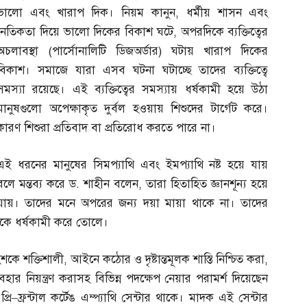
ভালো এবং খারাপ দিক। নিয়ম কানুন
,
ধর্মীয় শাসন এবং
নৈতিকতা দিয়ে ভালো দিকের বিকাশ ঘটে
,
অপরদিকে ব্যক্তিত্বের
অচলাবস্থা
(
পার্সোনালিটি ডিজঅর্ডার
)
ঘটায় খারাপ দিকের
বিকাশ। সমাজে যারা এসব ঘটনা ঘটাচ্ছে তাদের ব্যক্তিত্বে
সমস্যা রয়েছে। এই ব্যক্তিত্বের সমস্যায় ধর্ষকামী হয়ে উঠা
মানুষগুলো অপেক্ষাকৃত দুর্বল হওয়ায় শিশুদের টার্গেট করে।
কারণ শিশুরা প্রতিবাদ বা প্রতিরোধ করতে পারে না।
এই ধরনের মানুষের সিমপ্যাথি এবং ইমপ্যাথি নষ্ট হয়ে যায়
বলে মন্তব্য করে ড
.
শাহীন বলেন
,
তারা হিতাহিত জ্ঞানশূন্য হয়ে
যায়। তাদের মনে অপরের জন্য দয়া মায়া থাকে না। তাদের
কে ধর্ষকামী করে তোলে।
শকে শক্তিশালী
,
আইনে কঠোর ও দৃষ্টান্তমূলক শাস্তি নিশ্চিত করা
,
ার নিয়ন্ত্রণ করাসহ বিভিন্ন পদক্ষেপ নেয়ার পরামর্শ দিয়েছেন
্রি
–
ফ্রন্টাল কর্টেঙ এম্প্যাথি সেন্টার থাকে। মাদক এই সেন্টার