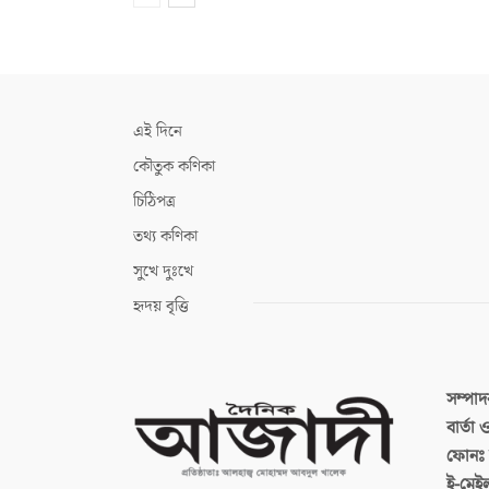
এই দিনে
কৌতুক কণিকা
চিঠিপত্র
তথ্য কণিকা
সুখে দুঃখে
হৃদয় বৃত্তি
সম্পা
বার্তা
ফোনঃ ব
ই-মেই