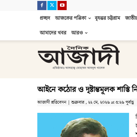
প্রচ্ছদ
আজকের পত্রিকা
বৃহত্তর চট্টগ্রাম
জাতীয়
আমাদের খবর
আরও
দৈনিক
আজাদী
আইনে কঠোর ও দৃষ্টান্তমূলক শাস্তি 
আজাদী প্রতিবেদন | শুক্রবার , ২২ মে, ২০২৬ at ৫:২৬ পূর্বাহ্ণ