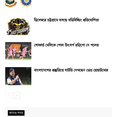
ডিসেম্বরে চট্টগ্রামে বসছে বডিবিল্ডিং প্রতিযোগিতা
শোকার্ত মেসিকে গোল উৎসর্গ রদ্রিগো দে পলের
বাংলাদেশের প্রস্তুতিতে ঘাটতি দেখছেন ডেভ হোয়াটমোর
আরও খবর