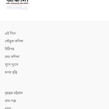
এই দিনে
কৌতুক কণিকা
চিঠিপত্র
তথ্য কণিকা
সুখে দুঃখে
হৃদয় বৃত্তি
বৃহত্তর চট্টগ্রাম
গ্রাম-গঞ্জ
নগর