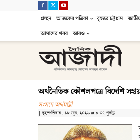
প্রচ্ছদ
আজকের পত্রিকা
বৃহত্তর চট্টগ্রাম
জাতীয়
আমাদের খবর
আরও
দৈনিক
আজাদী
অর্থনৈতিক কৌশলপত্রে বিদেশি সহায়তায় 
সংসদে অর্থমন্ত্রী
| বৃহস্পতিবার , ১৮ জুন, ২০২৬ at ৮:০৭ পূর্বাহ্ণ