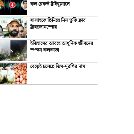
কল রেকর্ড ট্রাইব্যুনালে
সালাহকে ছিনিয়ে নিল তুর্কি ক্লাব
ট্রাবজোনস্পোর
ইতিহাসের আবহে আধুনিক জীবনের
স্পন্দন কলকাতা
বেড়েই চলেছে ডিম-মুরগির দাম