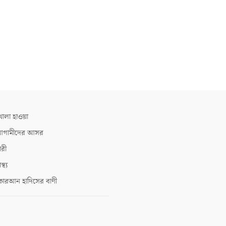
োলা হাওয়া
গামীদের আসর
ারী
াস্থ্য
োরআন হাদিসের বাণী