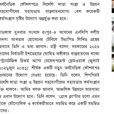
অর্থনৈতিক কৌশলপত্রে বিদেশি দাতা সংস্থা ও উন্নয়ন
সহযোগীদের সহায়তায় বাস্তবায়নযোগ্য বেশ কয়েকটি
কর্মসংস্থান সৃষ্টির উদ্যোগ অন্তর্ভুক্ত করা হবে।
গতকাল বুধবার সংসদে রংপুর
–
৪ আসনের এনসিপি দলীয়
সদস্য আখতার হোসেনের টেবিলে উত্থাপিত লিখিত প্রশ্নের
জবাবে তিনি এ তথ্য জানান। মন্ত্রী বলেন
,
সরকারের ২০২৬
সালের নির্বাচনী ইশতেহারে ঘোষিত অঙ্গীকার বাস্তবায়নের লক্ষ্যে
‘স্ট্র্যাটেজিক রিফর্ম অ্যান্ড ডেভেলপমেন্ট ফ্রেমওয়ার্ক
(
জুলাই
২০২৬ুজুন ২০৩১
)’
শীর্ষক একটি নতুন অর্থনৈতিক কৌশলপত্র
প্রণয়নের উদ্যোগ নেওয়া হয়েছে। তিনি বলেন
,
শিগগিরই
দেশি দাতা সংস্থা ও উন্নয়ন সহযোগীদের সহায়তায় কর্মসংস্থান
্তর্ভুক্ত থাকবে। আমির খসরু জানান
,
আঞ্চলিক উন্নয়নে ভারসাম্য
যতম প্রধান উদ্যোগ হবে। তিনি বলেন
, ‘
গ্রোথ ক্লাস্টার হলো এমন
ুলোকে ভৌগোলিক ও কার্যকরীভাবে সমন্বিত করে একটি সমন্বিত
সসের।