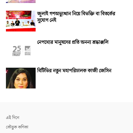
জুলাই গণঅভ্যুত্থান নিয়ে বিভক্তি বা বিতর্কের
সুযোগ নেই
নেপথ্যের মানুষদের প্রতি অনন্য শ্রদ্ধাঞ্জলি
বিটিভির নতুন মহাপরিচালক কাজী জেসিন
এই দিনে
কৌতুক কণিকা