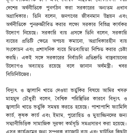
দেশের অর্থনীতিকে পুনর্গঠন করা সরকারের অন্যতম প্রধান
অগ্রাধিকার। তিনি বলেন
,
জনগণের জীবনমান উন্নয়ন এবং
অর্থনীতিকে পুনরুজ্জীবিত করার লক্ষ্যে সরকার বিভিন্ন কার্যকর
উদ্যোগ নিয়েছে। সরকারি ব্যয় প্রসঙ্গে তিনি বলেন
,
সরকারি
ব্যয়ের প্রতিটি ক্ষেত্রে অপচয় কমানো
,
অগ্রাধিকারহীন ব্যয়
সংকোচন এবং প্রশাসনিক ব্যয়ে মিতব্যয়িতা নিশ্চিত করার চেষ্টা
করছি। একই সঙ্গে সরকারের নির্বাচনি প্রতিশ্রুতি বাস্তবায়নের
উদ্যোগও অব্যাহত রয়েছে বলে জানান অর্থমন্ত্রী। খবর
বিডিনিউজের।
বিদ্যুৎ ও জ্বালানি খাতে দেওয়া ভর্তুকির বিষয়ে আমির খসরু
মাহমুদ চৌধুরী বলেন
,
বৈশ্বিক পরিস্থিতির কারণে বিদ্যুৎ ও
জ্বালানি খাতে ভর্তুকি সমন্বয় করতে হয়েছে। পাশাপাশি ফ্যামিলি
কার্ড
,
কৃষক কার্ড এবং ইমাম
,
পুরোহিত ও মুয়াজ্জিনদের জন্য
সম্মানীভিত্তিক সামাজিক সুরক্ষা কর্মসূচি সমপ্রসারণ করা হয়েছে।
এসব কার্যক্রমের জন্য সম্পূরক বাজেটে ব্যয় এবং ঘাটতির কিছুটা