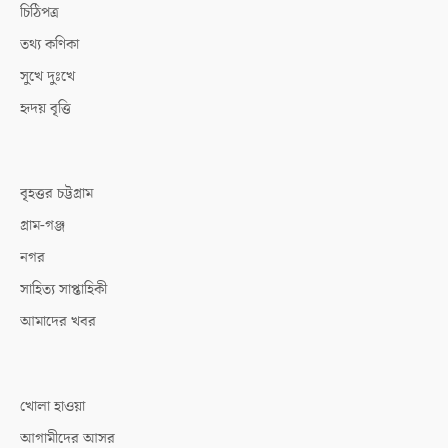
চিঠিপত্র
তথ্য কণিকা
সুখে দুঃখে
হৃদয় বৃত্তি
বৃহত্তর চট্টগ্রাম
গ্রাম-গঞ্জ
নগর
সাহিত্য সাপ্তাহিকী
আমাদের খবর
খোলা হাওয়া
আগামীদের আসর