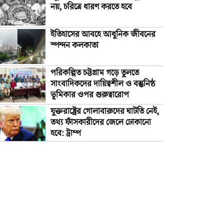
নয়, চরিত্রে ধারণ করতে হবে
ইতিহাসের আবহে আধুনিক জীবনের
স্পন্দন কলকাতা
পরিকল্পিত চট্টগ্রাম গড়ে তুলতে
সাংবাদিকদের দায়িত্বশীল ও বস্তুনিষ্ঠ
ভূমিকার ওপর গুরুত্বারোপ
যুক্তরাষ্ট্রের গোলাবারুদের ঘাটতি নেই,
তথ্য ফাঁসকারীদের জেলে ঢোকানো
হবে: ট্রাম্প