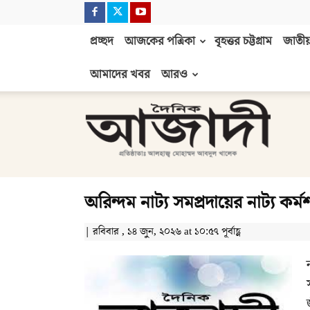
প্রচ্ছদ
আজকের পত্রিকা
বৃহত্তর চট্টগ্রাম
জাতীয়
আমাদের খবর
আরও
দৈনিক
আজাদী
অরিন্দম নাট্য সমপ্রদায়ের নাট্য কর্ম
| রবিবার , ১৪ জুন, ২০২৬ at ১০:৫৭ পূর্বাহ্ণ