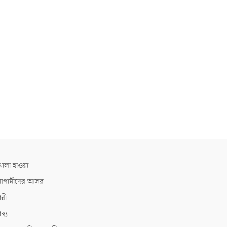
োলা হাওয়া
গামীদের আসর
ারী
াস্থ্য