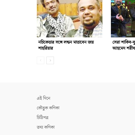
নচিকেতার সঙ্গে লন্ডন মাতাবেন জয়
সেরা শাকিব-ব
শাহরিয়ার
আহমেদ শরী
এই দিনে
কৌতুক কণিকা
চিঠিপত্র
তথ্য কণিকা