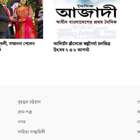
ুবলী, সম্মাননা পেলেন
আলিয়ঁস ফ্রঁসেজে স্বল্পদৈর্ঘ্য চলচ্চিত্র
ফ
উৎসব ৭ ও ৮ আগস্ট
বৃহত্তর চট্টগ্রাম
খ
গ্রাম-গঞ্জ
আ
নগর
ন
সাহিত্য সাপ্তাহিকী
স্ব