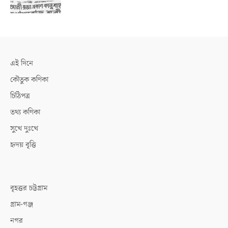
এই দিনে
কৌতুক কণিকা
চিঠিপত্র
তথ্য কণিকা
সুখে দুঃখে
হৃদয় বৃত্তি
বৃহত্তর চট্টগ্রাম
গ্রাম-গঞ্জ
নগর