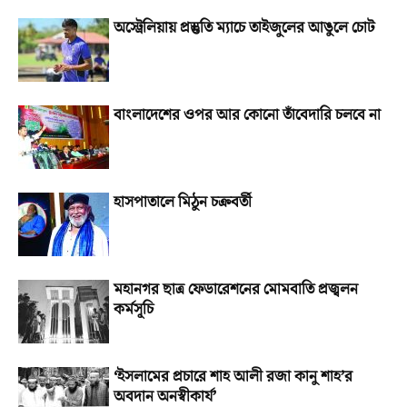
অস্ট্রেলিয়ায় প্রস্তুতি ম্যাচে তাইজুলের আঙুলে চোট
বাংলাদেশের ওপর আর কোনো তাঁবেদারি চলবে না
হাসপাতালে মিঠুন চক্রবর্তী
মহানগর ছাত্র ফেডারেশনের মোমবাতি প্রজ্বলন
কর্মসূচি
‘ইসলামের প্রচারে শাহ আলী রজা কানু শাহ’র
অবদান অনস্বীকার্য’