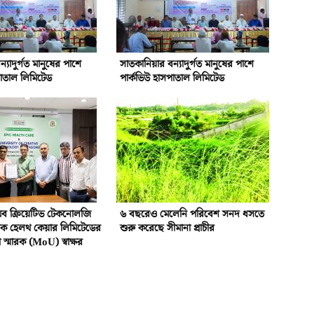
্যাদুর্গত মানুষের পাশে
সাতকানিয়ার বন্যাদুর্গত মানুষের পাশে
পাতাল লিমিটেড
পার্কভিউ হাসপাতাল লিমিটেড
 অব ক্রিয়েটিভ টেকনোলজি
৬ বছরেও মেলেনি পরিবেশ সনদ ধসতে
িক হেলথ কেয়ার লিমিটেডের
শুরু করেছে সীমানা প্রাচীর
স্মারক (MoU) স্বাক্ষর