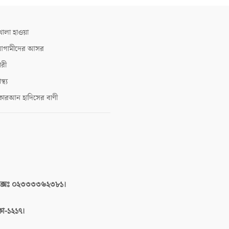
োলা হাওয়া
গামীদের আসর
ারী
াস্থ্য
োরআন হাদিসের বাণী
াক্সঃ ০২৩৩৩৩৬২৩৮১।
াকা-১২১৭।