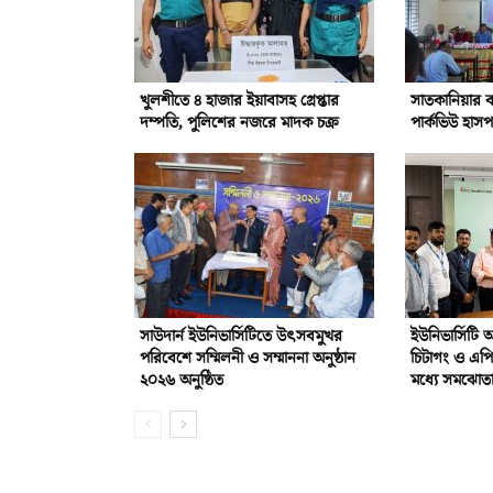
খুলশীতে ৪ হাজার ইয়াবাসহ গ্রেপ্তার
সাতকানিয়ার বন
দম্পতি, পুলিশের নজরে মাদক চক্র
পার্কভিউ হাস
সাউদার্ন ইউনিভার্সিটিতে উৎসবমুখর
ইউনিভার্সিটি
পরিবেশে সম্মিলনী ও সম্মাননা অনুষ্ঠান
চিটাগং ও এপ
২০২৬ অনুষ্ঠিত
মধ্যে সমঝোতা 