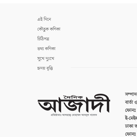
এই দিনে
কৌতুক কণিকা
চিঠিপত্র
তথ্য কণিকা
সুখে দুঃখে
হৃদয় বৃত্তি
সম্পা
বার্তা
ফোনঃ ব
ই-মেই
ঢাকা 
ফোনঃ