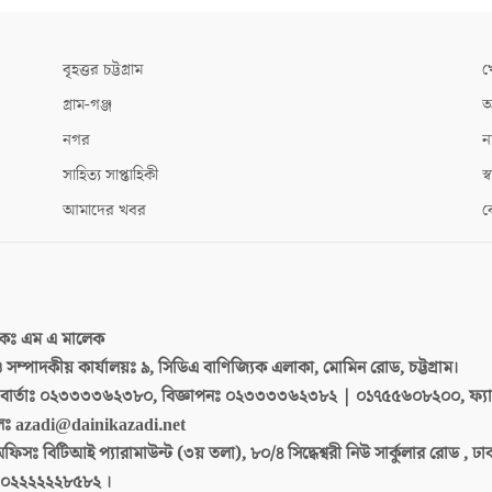
বৃহত্তর চট্টগ্রাম
খ
গ্রাম-গঞ্জ
আ
নগর
ন
সাহিত্য সাপ্তাহিকী
স্ব
আমাদের খবর
ক
দকঃ
এম এ মালেক
 ও সম্পাদকীয় কার্যালয়ঃ
৯, সিডিএ বাণিজ্যিক এলাকা, মোমিন রোড, চট্টগ্রাম।
ার্তাঃ
০২৩৩৩৩৬২৩৮০, বিজ্ঞাপনঃ ০২৩৩৩৩৬২৩৮২ | ০১৭৫৫৬০৮২০০, ফ্য
লঃ
azadi@dainikazadi.net
অফিসঃ
বিটিআই প্যারামাউন্ট (৩য় তলা), ৮০/৪ সিদ্ধেশ্বরী নিউ সার্কুলার রোড , ঢ
০২২২২২২৮৫৮২ ।