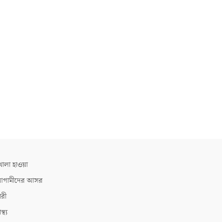
োলা হাওয়া
গামীদের আসর
ারী
াস্থ্য