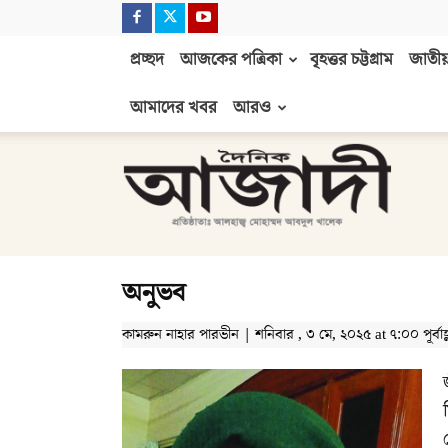
প্রচ্ছদ
আজকের পত্রিকা
বৃহত্তর চট্টগ্রাম
জাতীয়
আমাদের খবর
আরও
দৈনিক
আজাদী
অনুভব
কামরুন নাহার পারভীন | শনিবার , ৩ মে, ২০২৫ at ৭:০০ পূর্বাহ্