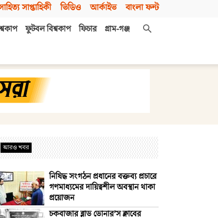
সাহিত্য সাপ্তাহিকী
ভিডিও
আর্কাইভ
বাংলা ফন্ট
শ্বকাপ
ফুটবল বিশ্বকাপ
ফিচার
গ্রাম-গঞ্জ
আরও খবর
নিষিদ্ধ সংগঠন প্রধানের বক্তব্য প্রচারে
গণমাধ্যমের দায়িত্বশীল অবস্থান থাকা
প্রয়োজন
চকবাজার ব্লাড ডোনার’স ক্লাবের