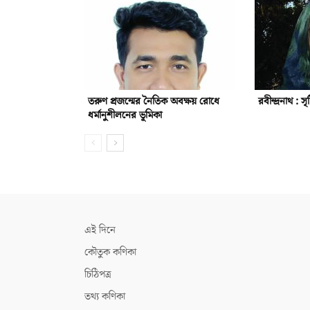
তরুণ প্রজন্মের নৈতিক অবক্ষয় রোধে
রবীন্দ্রনাথ : সৃ
ধর্মানুশীলনের ভূমিকা
এই দিনে
কৌতুক কণিকা
চিঠিপত্র
তথ্য কণিকা