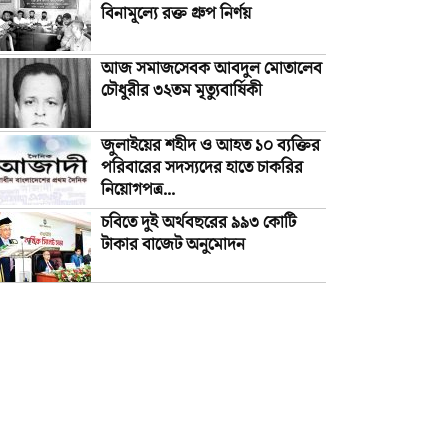
বিনামূল্যে রক্ত গ্রুপ নির্ণয়
আজ সমাজসেবক আবদুল মোতালেব
চৌধুরীর ৩২তম মৃত্যুবার্ষিকী
জুলাইয়ের শহীদ ও আহত ১০ ব্যক্তির
পরিবারের সদস্যদের হাতে চাকরির
নিয়োগপত্র...
চবিতে দুই অর্থবছরের ৯৯৩ কোটি
টাকার বাজেট অনুমোদন