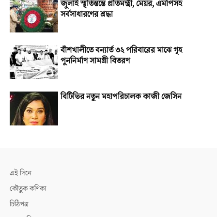
জুলাই স্মৃতিস্তম্ভে প্রতিমন্ত্রী, মেয়র, এমপিসহ
সর্বসাধারণের শ্রদ্ধা
বাঁশখালীতে বন্যার্ত ৩২ পরিবারের মাঝে গৃহ
পুননির্মাণ সামগ্রী বিতরণ
বিটিভির নতুন মহাপরিচালক কাজী জেসিন
এই দিনে
কৌতুক কণিকা
চিঠিপত্র