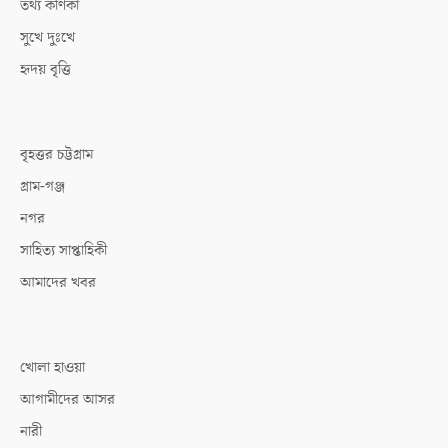
তথ্য কণিকা
সুখে দুঃখে
হৃদয় বৃত্তি
বৃহত্তর চট্টগ্রাম
গ্রাম-গঞ্জ
নগর
সাহিত্য সাপ্তাহিকী
আমাদের খবর
খোলা হাওয়া
আগামীদের আসর
নারী