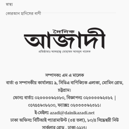
স্বাস্থ্য
কোরআন হাদিসের বাণী
সম্পাদকঃ
এম এ মালেক
বার্তা ও সম্পাদকীয় কার্যালয়ঃ
৯, সিডিএ বাণিজ্যিক এলাকা, মোমিন রোড,
চট্টগ্রাম।
ফোনঃ বার্তাঃ
০২৩৩৩৩৬২৩৮০, বিজ্ঞাপনঃ ০২৩৩৩৩৬২৩৮২ |
০১৭৫৫৬০৮২০০, ফ্যাক্সঃ ০২৩৩৩৩৬২৩৮১।
ই-মেইলঃ
azadi@dainikazadi.net
ঢাকা অফিসঃ
বিটিআই প্যারামাউন্ট (৩য় তলা), ৮০/৪ সিদ্ধেশ্বরী নিউ
সার্কুলার রোড , ঢাকা-১২১৭।