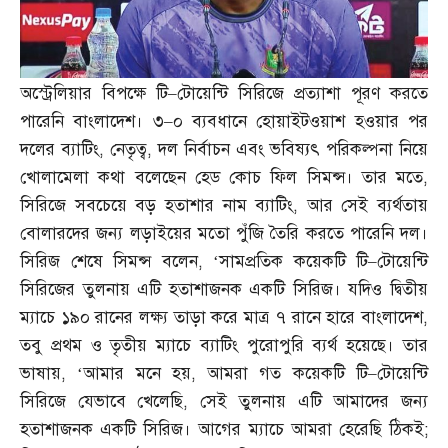
অস্ট্রেলিয়ার বিপক্ষে টি
–
টোয়েন্টি সিরিজে প্রত্যাশা পূরণ করতে
পারেনি বাংলাদেশ। ৩
–
০ ব্যবধানে হোয়াইটওয়াশ হওয়ার পর
দলের ব্যাটিং
,
নেতৃত্ব
,
দল নির্বাচন এবং ভবিষ্যৎ পরিকল্পনা নিয়ে
খোলামেলা কথা বলেছেন হেড কোচ ফিল সিমন্স। তার মতে
,
সিরিজে সবচেয়ে বড় হতাশার নাম ব্যাটিং
,
আর সেই ব্যর্থতায়
বোলারদের জন্য লড়াইয়ের মতো পুঁজি তৈরি করতে পারেনি দল।
সিরিজ শেষে সিমন্স বলেন
, ‘
সামপ্রতিক কয়েকটি টি
–
টোয়েন্টি
সিরিজের তুলনায় এটি হতাশাজনক একটি সিরিজ। যদিও দ্বিতীয়
ম্যাচে ১৯০ রানের লক্ষ্য তাড়া করে মাত্র ৭ রানে হারে বাংলাদেশ
,
তবু প্রথম ও তৃতীয় ম্যাচে ব্যাটিং পুরোপুরি ব্যর্থ হয়েছে। তার
ভাষায়
, ‘
আমার মনে হয়
,
আমরা গত কয়েকটি টি
–
টোয়েন্টি
সিরিজে যেভাবে খেলেছি
,
সেই তুলনায় এটি আমাদের জন্য
হতাশাজনক একটি সিরিজ। আগের ম্যাচে আমরা হেরেছি ঠিকই
;