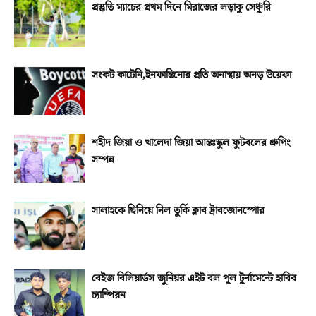
প্রস্তুতি ম্যাচের প্রথম দিনে মিরাজের লড়াকু সেঞ্চুরি
সংকট কাটেনি,ইনফান্তিনোর প্রতি অনাস্থায় অনড় উয়েফা
শহীদ জিয়া ও খালেদা জিয়া আন্তঃস্কুল ফুটবলের গ্রুপিং
সম্পন্ন
সালাহকে ছিনিয়ে নিল তুর্কি ক্লাব ট্রাবজোনস্পোর
বেইজ বিলিয়ার্ডস জুনিয়র এইট বল পুল টুর্নামেন্টে হাবিব
চ্যাম্পিয়ন